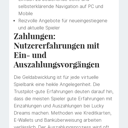
selbsterklärende Navigation auf PC und
Mobile
Reizvolle Angebote für neueingestiegene
und aktuelle Spieler
Zahlungen:
Nutzererfahrungen mit
Ein- und
Auszahlungsvorgängen
Die Geldabwicklung ist für jede virtuelle
Spielbank eine heikle Angelegenheit. Die
Trustpilot-gute Erfahrungen deuten darauf hin,
dass die meisten Spieler gute Erfahrungen mit
Einzahlungen und Auszahlungen bei Lucky
Dreams machen. Methoden wie Kreditkarten,
E-Wallets und Banküberweisung arbeiten
verlässlich. Der Auszahlungsprozess wird oft