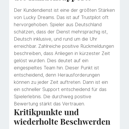
Der Kundendienst ist eine der größten Stärken
von Lucky Dreams. Das ist auf Trustpilot oft
hervorgehoben. Spieler aus Deutschland
schätzen, dass der Dienst mehrsprachig ist,
Deutsch inklusive, und rund um die Uhr
erreichbar. Zahlreiche positive Rückmeldungen
beschreiben, dass Anliegen in kürzester Zeit
gelöst wurden. Dies deutet auf ein
eingespieltes Team hin. Dieser Punkt ist
entscheidend, denn Herausforderungen
können zu jeder Zeit auftreten. Dann ist ein
ein schneller Support entscheidend für das
Spielerlebnis. Die durchweg positive
Bewertung stärkt das Vertrauen.
Kritikpunkte und
wiederholte Beschwerden