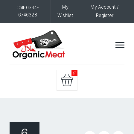
My
My Account /
Call: 0334-
6746328
Wishlist
Register
0
6