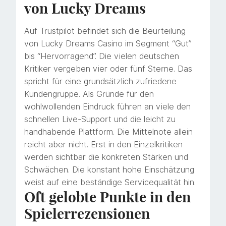
von Lucky Dreams
Auf Trustpilot befindet sich die Beurteilung
von Lucky Dreams Casino im Segment “Gut”
bis “Hervorragend”. Die vielen deutschen
Kritiker vergeben vier oder fünf Sterne. Das
spricht für eine grundsätzlich zufriedene
Kundengruppe. Als Gründe für den
wohlwollenden Eindruck führen an viele den
schnellen Live-Support und die leicht zu
handhabende Plattform. Die Mittelnote allein
reicht aber nicht. Erst in den Einzelkritiken
werden sichtbar die konkreten Stärken und
Schwächen. Die konstant hohe Einschätzung
weist auf eine beständige Servicequalität hin.
Oft gelobte Punkte in den
Spielerrezensionen