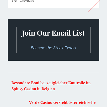
No
Comments
Join Our Email List
Become the Steak Expert
Besondere Boni bei zeitgleicher Kontrolle im
Spinsy Casino in Belgien
Verde Casino versteht österreichische