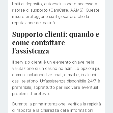
limiti di deposito, autoesclusione e accesso a
risorse di supporto (GamCare, AAMS). Queste
misure proteggono sia il giocatore che la
reputazione del casinò.
Supporto clienti: quando e
come contattare
l’assistenza
Il servizio clienti è un elemento chiave nella
valutazione di un casino no adm. Le opzioni più
comuni includono live chat, e‑mail e, in alcuni
casi, telefono. Un’assistenza disponibile 24/7 è
preferibile, soprattutto per risolvere eventuali
problemi di prelievo.
Durante la prima interazione, verifica la rapidità
di risposta e la chiarezza delle informazioni