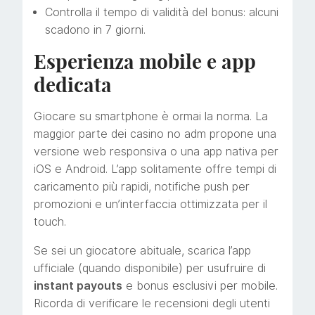
Controlla il tempo di validità del bonus: alcuni
scadono in 7 giorni.
Esperienza mobile e app
dedicata
Giocare su smartphone è ormai la norma. La
maggior parte dei casino no adm propone una
versione web responsiva o una app nativa per
iOS e Android. L’app solitamente offre tempi di
caricamento più rapidi, notifiche push per
promozioni e un’interfaccia ottimizzata per il
touch.
Se sei un giocatore abituale, scarica l’app
ufficiale (quando disponibile) per usufruire di
instant payouts
e bonus esclusivi per mobile.
Ricorda di verificare le recensioni degli utenti