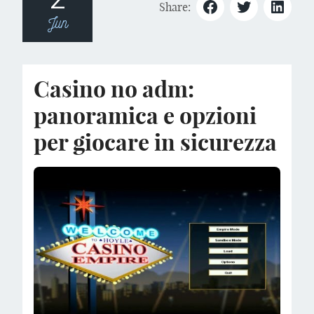
Share:
Jun
Casino no adm:
panoramica e opzioni
per giocare in sicurezza