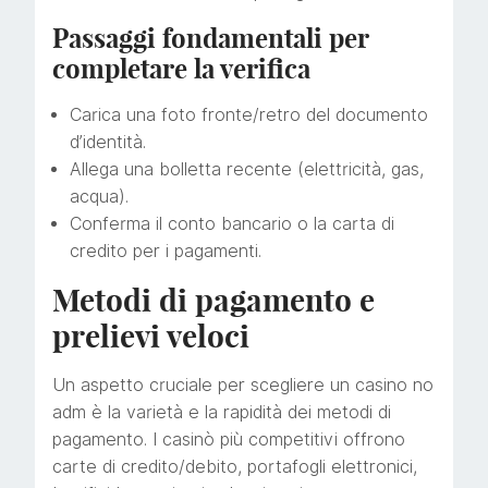
Passaggi fondamentali per
completare la verifica
Carica una foto fronte/retro del documento
d’identità.
Allega una bolletta recente (elettricità, gas,
acqua).
Conferma il conto bancario o la carta di
credito per i pagamenti.
Metodi di pagamento e
prelievi veloci
Un aspetto cruciale per scegliere un casino no
adm è la varietà e la rapidità dei metodi di
pagamento. I casinò più competitivi offrono
carte di credito/debito, portafogli elettronici,