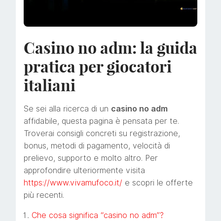
Casino no adm: la guida
pratica per giocatori
italiani
Se sei alla ricerca di un
casino no adm
affidabile, questa pagina è pensata per te.
Troverai consigli concreti su registrazione,
bonus, metodi di pagamento, velocità di
prelievo, supporto e molto altro. Per
approfondire ulteriormente visita
https://www.vivamufoco.it/
e scopri le offerte
più recenti.
Che cosa significa “casino no adm”?