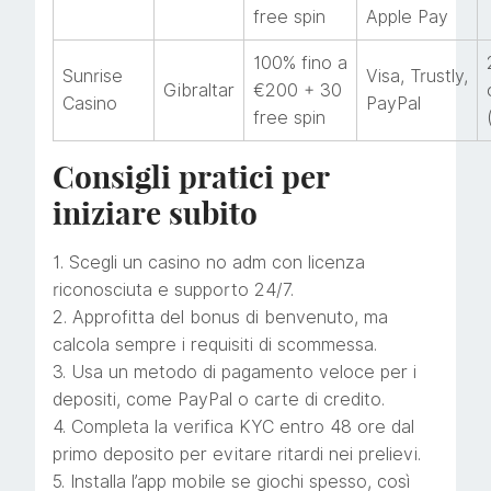
free spin
Apple Pay
100% fino a
Sunrise
Visa, Trustly,
Gibraltar
€200 + 30
Casino
PayPal
free spin
Consigli pratici per
iniziare subito
1. Scegli un casino no adm con licenza
riconosciuta e supporto 24/7.
2. Approfitta del bonus di benvenuto, ma
calcola sempre i requisiti di scommessa.
3. Usa un metodo di pagamento veloce per i
depositi, come PayPal o carte di credito.
4. Completa la verifica KYC entro 48 ore dal
primo deposito per evitare ritardi nei prelievi.
5. Installa l’app mobile se giochi spesso, così