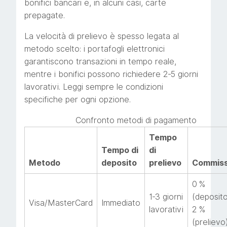
bonifici bancari e, in alcuni casi, carte
prepagate.
La velocità di prelievo è spesso legata al
metodo scelto: i portafogli elettronici
garantiscono transazioni in tempo reale,
mentre i bonifici possono richiedere 2‑5 giorni
lavorativi. Leggi sempre le condizioni
specifiche per ogni opzione.
Confronto metodi di pagamento
Tempo
Tempo di
di
Metodo
deposito
prelievo
Commiss
0 %
1‑3 giorni
(deposito
Visa/MasterCard
Immediato
lavorativi
2 %
(prelievo