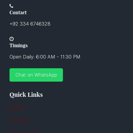
Contact
+92 334 6746328
Timings
Open Daily: 6:00 AM - 11:30 PM
Chat on WhatsApp
Quick Links
About
Contact