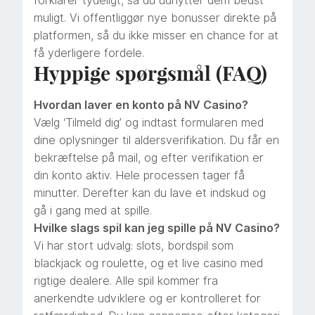
forklarer tydeligt, så du udnytter dem bedst
muligt. Vi offentliggør nye bonusser direkte på
platformen, så du ikke misser en chance for at
få yderligere fordele.
Hyppige spørgsmål (FAQ)
Hvordan laver en konto på NV Casino?
Vælg ‘Tilmeld dig’ og indtast formularen med
dine oplysninger til aldersverifikation. Du får en
bekræftelse på mail, og efter verifikation er
din konto aktiv. Hele processen tager få
minutter. Derefter kan du lave et indskud og
gå i gang med at spille.
Hvilke slags spil kan jeg spille på NV Casino?
Vi har stort udvalg: slots, bordspil som
blackjack og roulette, og et live casino med
rigtige dealere. Alle spil kommer fra
anerkendte udviklere og er kontrolleret for