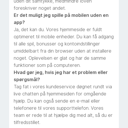
uden dit samtykke, medmindre loven
foreskriver noget andet.
Er det muligt jeg spille på mobilen uden en
app?
Ja, det kan du. Vores hjemmeside er fuldt
optimeret til mobile enheder. Du kan få adgang
til alle spil, bonusser og kontoindstillinger
umiddelbart fra din browser uden at installere
noget. Oplevelsen er glat og har de samme
funktioner som på computeren.
Hvad gør jeg, hvis jeg har et problem eller
spørgsmål?
Tag fat i vores kundeservice døgnet rundt via
live chatten på hjemmesiden for omgående
hjælp. Du kan også sende en e-mail eller
telefonere til vores supporttelefon. Vores
team er rede til at hjælpe dig med alt, så du er
tilfredsstillet.