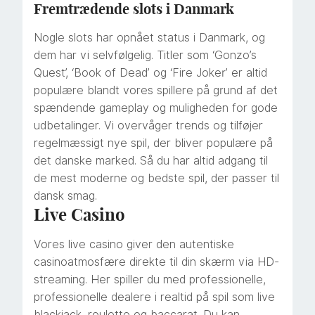
Fremtrædende slots i Danmark
Nogle slots har opnået status i Danmark, og
dem har vi selvfølgelig. Titler som ‘Gonzo’s
Quest’, ‘Book of Dead’ og ‘Fire Joker’ er altid
populære blandt vores spillere på grund af det
spændende gameplay og muligheden for gode
udbetalinger. Vi overvåger trends og tilføjer
regelmæssigt nye spil, der bliver populære på
det danske marked. Så du har altid adgang til
de mest moderne og bedste spil, der passer til
dansk smag.
Live Casino
Vores live casino giver den autentiske
casinoatmosfære direkte til din skærm via HD-
streaming. Her spiller du med professionelle,
professionelle dealere i realtid på spil som live
blackjack, roulette og baccarat. Du kan