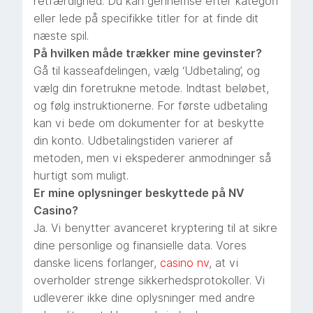
retfærdighed. Du kan gennemse efter kategori
eller lede på specifikke titler for at finde dit
næste spil.
På hvilken måde trækker mine gevinster?
Gå til kasseafdelingen, vælg ‘Udbetaling’, og
vælg din foretrukne metode. Indtast beløbet,
og følg instruktionerne. For første udbetaling
kan vi bede om dokumenter for at beskytte
din konto. Udbetalingstiden varierer af
metoden, men vi ekspederer anmodninger så
hurtigt som muligt.
Er mine oplysninger beskyttede på NV
Casino?
Ja. Vi benytter avanceret kryptering til at sikre
dine personlige og finansielle data. Vores
danske licens forlanger,
casino nv
, at vi
overholder strenge sikkerhedsprotokoller. Vi
udleverer ikke dine oplysninger med andre