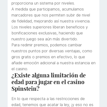
proporciona un sistema por niveles.
A medida que participamos, acumulamos
marcadores que nos permiten subir de nivel
de fidelidad, mejorando así nuestra vivencia.
Los niveles superiores liberan beneficios y
bonificaciones exclusivas, haciendo que
nuestro juego sea aún más divertido.
Para redimir premios, podemos cambiar
nuestros puntos por diversas ventajas, como
giros gratis o premios en efectivo, lo que
añade emoción adicional a nuestra estancia en
el casino.
¿Existe alguna limitación de
edad para jugar en el casino
Spinstein?
En lo que respecta a las restricciones de
edad, tenemos que acatar la ley, ¡y eso no es