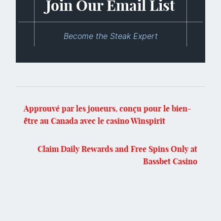
Join Our Email List
Become the Steak Expert
Approuvé par les joueurs, conçu pour le bien-
être au Canada avec le casino Winspirit
Claim Daily Rewards and Free Spins Only at
Bassbet Casino