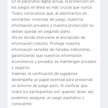
En el panorama digital actual, la protección en
los juegos en línea es más crucial que nunca.
Todos conocemos que, al adentrarnos en
excitantes vivencias de juego, nuestros
información privados y nuestra protección no
deben quedar en segundo plano.
Ahí es donde interviene el encriptado de
información robusto. Protege nuestra
información sensible de miradas indiscretas,
garantizando que nuestros información
económicos y privados se mantengan privados
y seguros.
Además, la verificación de jugadores
desempeña un papel esencial para preservar
un entorno de juego justo. Al verificar que
todos los participantes son quienes dicen ser,
podemos asegurar un juego equitativo y
consciente.