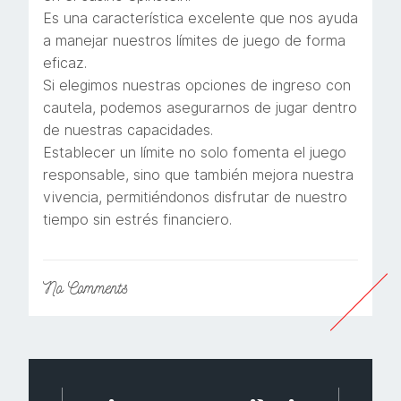
Es una característica excelente que nos ayuda
a manejar nuestros límites de juego de forma
eficaz.
Si elegimos nuestras opciones de ingreso con
cautela, podemos asegurarnos de jugar dentro
de nuestras capacidades.
Establecer un límite no solo fomenta el juego
responsable, sino que también mejora nuestra
vivencia, permitiéndonos disfrutar de nuestro
tiempo sin estrés financiero.
No
Comments