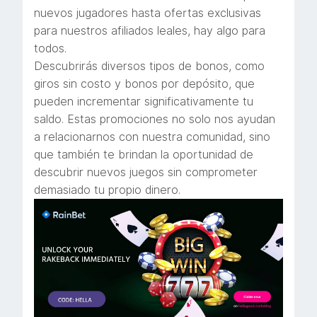
nuevos jugadores hasta ofertas exclusivas
para nuestros afiliados leales, hay algo para
todos.
Descubrirás diversos tipos de bonos, como
giros sin costo y bonos por depósito, que
pueden incrementar significativamente tu
saldo. Estas promociones no solo nos ayudan
a relacionarnos con nuestra comunidad, sino
que también te brindan la oportunidad de
descubrir nuevos juegos sin comprometer
demasiado tu propio dinero.