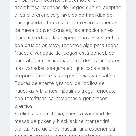
asombrosa variedad de juegos que se adaptan
a los preferencias y niveles de habilidad de
cada jugador. Tanto si te interesan los juegos
de mesa convencionales, las emocionantes
tragamonedas o las experiencias envolventes
con crupier en vivo, tenemos algo para todos.
Nuestra variedad de juegos está concebida
para atender las inclinaciones de los jugadores
más variados, asegurando que cada visita
proporcione nuevas experiencias y desafíos.
Podrás deleitarte girando los rodillos de
nuestras vibrantes máquinas tragamonedas,
con temáticas cautivadoras y generosos
premios.
Si eliges la estrategia, nuestra variedad de
mesas de póker y blackjack te mantendrá
alerta. Para quienes buscan una experiencia