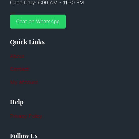
Open Daily: 6:00 AM - 11:30 PM
Chat on WhatsApp
Quick Links
About
Contact
My account
Help
Privacy Policy
Follow Us