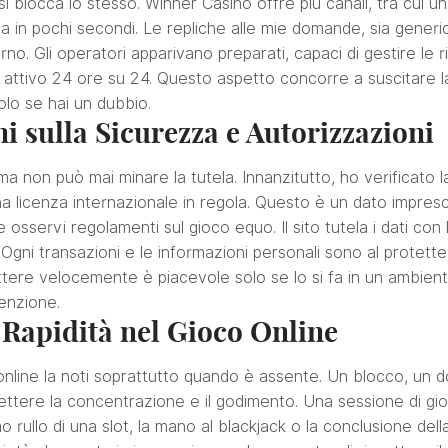
 si blocca lo stesso. Winner Casino offre più canali, tra cui u
a in pochi secondi. Le repliche alle mie domande, sia generi
rno. Gli operatori apparivano preparati, capaci di gestire l
è attivo 24 ore su 24. Questo aspetto concorre a suscitare l
lo se hai un dubbio.
i sulla Sicurezza e Autorizzazioni
ma non può mai minare la tutela. Innanzitutto, ho verificato l
a licenza internazionale in regola. Questo è un dato impresci
e osservi regolamenti sul gioco equo. Il sito tutela i dati con 
o. Ogni transazioni e le informazioni personali sono al protette.
ere velocemente è piacevole solo se lo si fa in un ambient
enzione.
a Rapidità nel Gioco Online
 online la noti soprattutto quando è assente. Un blocco, un 
ere la concentrazione e il godimento. Una sessione di gioc
mo rullo di una slot, la mano al blackjack o la conclusione dell