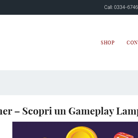
Call: 0334-674
SHOP
CON
er – Scopri un Gameplay Lampo