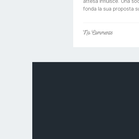
attesa influisce. Una so
fonda la sua proposta su
No
Comments