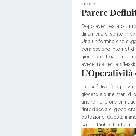
intoppi.
Parere Defini
Dopo aver testato tutto
dinamicità si sente in og
Una uniformità che sugge
connessione internet di 
giocatore italiano che 
avere in attenta riflessi
L’Operatività
Il casinò live è la prova
giocato alcune mani di bl
anche nelle ore di maggi
l’interfaccia di gioco er
esitazione. Questa imme
calma. L’infrastruttura t