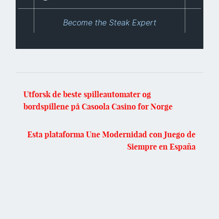
Become the Steak Expert
Utforsk de beste spilleautomater og
bordspillene på Casoola Casino for Norge
Esta plataforma Une Modernidad con Juego de
Siempre en España