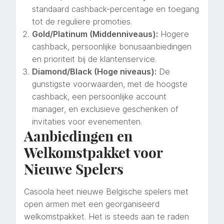
standaard cashback-percentage en toegang
tot de reguliere promoties.
Gold/Platinum (Middenniveaus):
Hogere
cashback, persoonlijke bonusaanbiedingen
en prioriteit bij de klantenservice.
Diamond/Black (Hoge niveaus):
De
gunstigste voorwaarden, met de hoogste
cashback, een persoonlijke account
manager, en exclusieve geschenken of
invitaties voor evenementen.
Aanbiedingen en
Welkomstpakket voor
Nieuwe Spelers
Casoola heet nieuwe Belgische spelers met
open armen met een georganiseerd
welkomstpakket. Het is steeds aan te raden