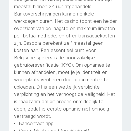
meestal binnen 24 uur afgehandeld.
Bankoverschrijvingen kunnen enkele
werkdagen duren. Het casino toont een helder
overzicht van de laagste en maximum limieten
per betaalmethode, en of er transactiekosten
zijn. Casoola berekent zelf meestal geen
kosten aan. Een essentieel punt voor
Belgische spelers is de noodzakelijke
gebruikersverificatie (KYC). Om opnames te
kunnen afhandelen, moet je je identiteit en
woonplaats verifiëren door documenten te
uploaden. Dit is een wettelijk verplichte
verplichting en het verhoogt de veiligheid. Het
is raadzaam om dit proces onmiddellijk te
doen, zodat je eerste opname niet onnodig
vertraagd wordt.
Bancontact app
Visa & Mastercard (credit/debit)