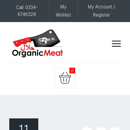
My
My Account /
Call: 0334-
6746328
Wishlist
Register
0
11