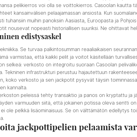
tahansa pelikierros voi olla se voittokierros. Casoolan kautta
teet kansainvälisen pelaajamassan ansiosta. Kun suomalaine
ti tuhansiin muihin panoksiin Aasiasta, Euroopasta ja Pohjoi
otit nousevat nopeasti historiallisen suuriksi. Ne ohittavat he
ninen edistysaskel
tekniikka. Se turvaa palkintosumman reaaliaikaisen seurannan 
 Tämä varmistaa, että kaikki pelit ja voitot käsitellään turvalli
selkeä: verkosto on integroitu suoraan Casoolan pelivalikoima
a. Tekninen infrastrukturi perustuu hajautettuun rakenteesee
iriön, koko verkosto ja sen jackpotit pysyvät täysin toiminnas
en kannalta.
rkoston peleissä tehty transaktio ja panos on kryptattu ja jälji
 täyden varmuuden siitä, että jokainen potissa oleva sentti on
 ei ole pelkkä lisäominaisuus. Se on välttämätön edellytys to
a.
eoita jackpottipelien pelaamista va