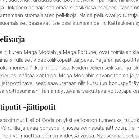
jä. Jokainen pelaaja saa oman suosikkinsa itselleen. Tässä on 
uttamaan suomalaisten peli-iltoja. Nämä pelit ovat jo tuttuja mil
 suomalaiset pääsevät itse osallistumaan peliin. Kattauksen sy
.
elisarja
lit, kuten Mega Moolah ja Mega Fortune, ovat toimialan klas
ämä 5-rullaiset videokolikkopelit tarjoavat neljä eri jackpott
n, joka monesti liikkuu miljoonissa. Näiden pelien seikkailu- j
kierros määrää kohtalon. Mega Moolahin savanniteema ja Me
sä jättipotti tavallisesti saavutetaan niin kutsutun bonuspyör
rää voittosumman. Tämä näyttävä ja vaikuttava voittotapa on
ipotit -jättipotit
spiroitunut Hall of Gods on yksi verkoston tunnetuksi tullut k
×3 rullilla ja avaa bonuspelin, jossa voi napata jättipotin. Pel
aminen voi muuttaa elämän yhdessä yössä. Nyt suomalaiset 