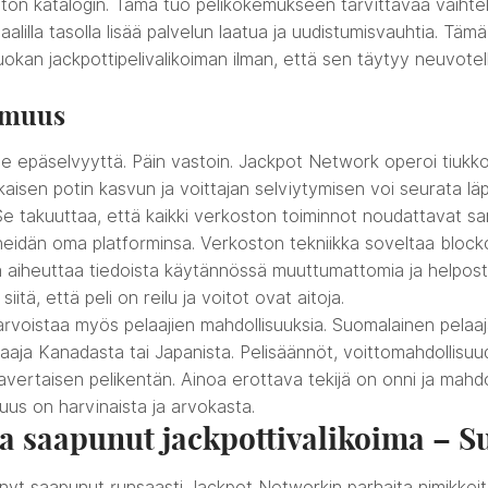
on katalogin. Tämä tuo pelikokemukseen tarvittavaa vaihtelu
baalilla tasolla lisää palvelun laatua ja uudistumisvauhtia. T
okan jackpottipelivalikoiman ilman, että sen täytyy neuvotell
imuus
le epäselvyyttä. Päin vastoin. Jackpot Network operoi tiukko
okaisen potin kasvun ja voittajan selviytymisen voi seurata l
 Se takuuttaa, että kaikki verkoston toiminnot noudattavat sam
heidän oma platforminsa. Verkoston tekniikka soveltaa blockch
aiheuttaa tiedoista käytännössä muuttumattomia ja helposti 
itä, että peli on reilu ja voitot ovat aitoja.
arvoistaa myös pelaajien mahdollisuuksia. Suomalainen pelaaj
elaaja Kanadasta tai Japanista. Pelisäännöt, voittomahdollisuu
avertaisen pelikentän. Ainoa erottava tekijä on onni ja mahdol
uus on harvinaista ja arvokasta.
a saapunut jackpottivalikoima – 
yt saapunut runsaasti Jackpot Networkin parhaita nimikkeitä.