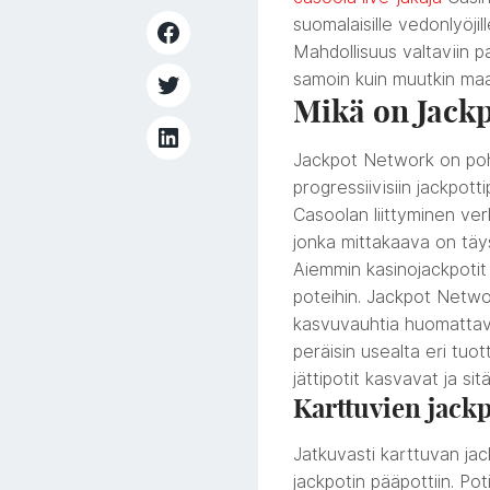
suomalaisille vedonlyöji
Mahdollisuus valtaviin p
samoin kuin muutkin maai
Mikä on Jackp
Jackpot Network on pohja,
progressiivisiin jackpott
Casoolan liittyminen ver
jonka mittakaava on täys
Aiemmin kasinojackpotit o
poteihin. Jackpot Netwo
kasvuvauhtia huomattavas
peräisin usealta eri tuo
jättipotit kasvavat ja sit
Karttuvien jackp
Jatkuvasti karttuvan jac
jackpotin pääpottiin. Po