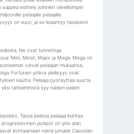
suppea esittely joihinkin oleellisimpiin
joonille pelaajille pelaajille
vyys on suuri, ja se lisääntyy tasaisesti
sikoita. Ne ovat tunnettuja
itasoa: Mini, Minor, Major ja Mega. Mega on
a luksusteemat vievät pelaajan mukaansa,
ga Fortunen juhliva ylellisyys ovat
äytyksen kautta. Pelaaja pyöräyttää suurta
 yksi tärkeimmistä syy näiden pelien
lassikko. Tässä pelissä pelaaja kohtaa
in progressiivinen jackpot on yksi alan
saavat kohtaamaan nämä jumalat Casoolan