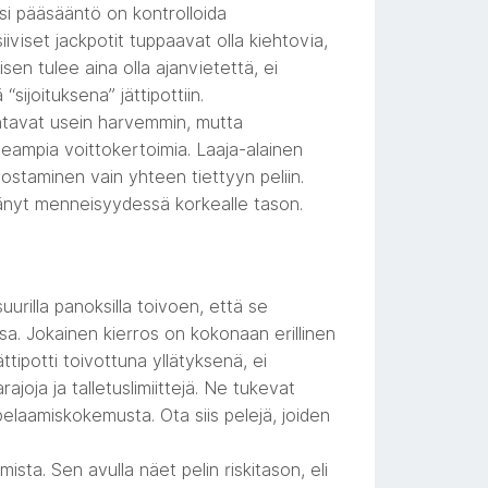
ksi pääsääntö on kontrolloida
iviset jackpotit tuppaavat olla kiehtovia,
sen tulee aina olla ajanvietettä, ei
ijoituksena” jättipottiin.
antavat usein harvemmin, mutta
eampia voittokertoimia. Laaja-alainen
nostaminen vain yhteen tiettyyn peliin.
ltänyt menneisyydessä korkealle tason.
uurilla panoksilla toivoen, että se
sa. Jokainen kierros on kokonaan erillinen
ttipotti toivottuna yllätyksenä, ei
ajoja ja talletuslimiittejä. Ne tukevat
pelaamiskokemusta. Ota siis pelejä, joiden
ta. Sen avulla näet pelin riskitason, eli