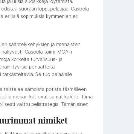
a ja uusia suosikkeja löytämistä.
ämä edistää suoraan loppupelaajaa. Casoola
a erillisiä sopimuksia kymmenien eri
jen sääntelykehyksien ja itsenäisten
äpinäkyvästi. Casoola toimii MGA:n
oja korkeita turvallisuus- ja
ain-tyylisiä periaatteita
tarkasteltavia. Se tuo pelaajalle
a taistelee samoista potista täsmälleen
det ja mekaniikat ovat samat kaikille. Tämä
lisesti valittu pelistrategia. Tämänlainen
Suurimmat nimiket
 Kattaus pitää sisällään monipuolisia