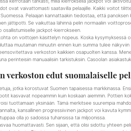
oissa kerrotaan tarkasti, millä kierroksella jackpot voi aktivo
dot ovat vaivattomasti saatavilla pelaajille. Kaikki voitot tilitt
 Suomessa. Pelaajan kannattaakin tiedostaa, että panoksen 
nen jättipotti. Se vaikuttaa lähinnä pelin normaaliin voittopros
o osallistumiselle jackpot-kierrokseen.
hta on voittojen käsittelyn nopeus. Koska kysymyksessä on 
luttaa muutaman minuutin ennen kuin summa tulee näkyviin til
eensovitettava verkoston kaikkien osapuolten kanssa. Mene
una perinteisiin manuaalisiin tarkistuksiin. Casoolan asiakastu
n verkoston edut suomalaiselle pel
ä etuja, jotka korostuvat Suomen tapaisessa markkinassa. Ens
potit kasvavat nopeammin kuin koskaan aiemmin. Pottien koko 
voisi tuottamaan yksinään. Tämä merkitsee suurempia mahdolli
 kannalta, kansallinen progressiivinen jackpot voi kavuta kymm
uppaa olla jo sadoissa tuhansissa tai miljoonissa.
svaa huomattavasti. Sen sijaan, että olisi sidottu yhteen pel