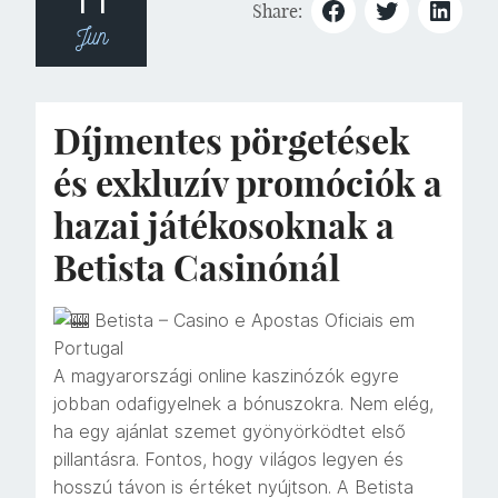
Share:
Jun
Díjmentes pörgetések
és exkluzív promóciók a
hazai játékosoknak a
Betista Casinónál
A magyarországi online kaszinózók egyre
jobban odafigyelnek a bónuszokra. Nem elég,
ha egy ajánlat szemet gyönyörködtet első
pillantásra. Fontos, hogy világos legyen és
hosszú távon is értéket nyújtson. A Betista