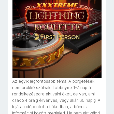
Az egyik legfontosabb téma. A pörgetések
nem örökké szólnak. Többnyire 1-7 nap áll
rendelkezésedre aktiválni őket, de van, ami
csak 24 óráig érvényes, vagy akár 30 napig. A
lejárati időpontot a fiókodban, a bónusz
információi között megleled. Ha nem aktiválod