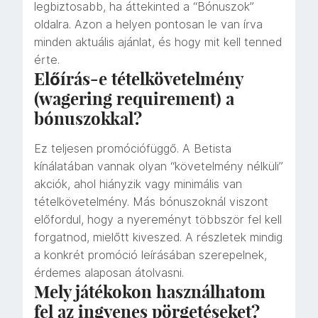
legbiztosabb, ha áttekinted a “Bónuszok”
oldalra. Azon a helyen pontosan le van írva
minden aktuális ajánlat, és hogy mit kell tenned
érte.
Előírás-e tételkövetelmény
(wagering requirement) a
bónuszokkal?
Ez teljesen promóciófüggő. A Betista
kínálatában vannak olyan “követelmény nélküli”
akciók, ahol hiányzik vagy minimális van
tételkövetelmény. Más bónuszoknál viszont
előfordul, hogy a nyereményt többször fel kell
forgatnod, mielőtt kiveszed. A részletek mindig
a konkrét promóció leírásában szerepelnek,
érdemes alaposan átolvasni.
Mely játékokon használhatom
fel az ingyenes pörgetéseket?