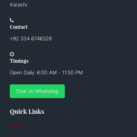
Karachi.
Contact
+92 334 6746328
Timings
Open Daily: 6:00 AM - 11:30 PM
Chat on WhatsApp
Quick Links
About