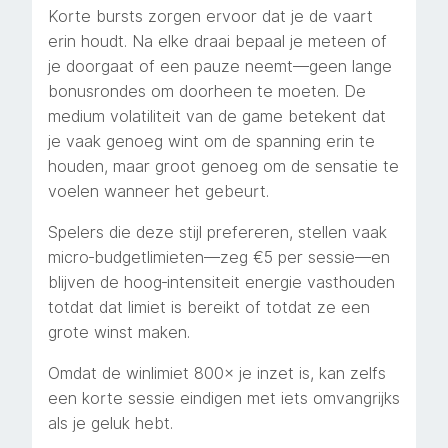
Korte bursts zorgen ervoor dat je de vaart
erin houdt. Na elke draai bepaal je meteen of
je doorgaat of een pauze neemt—geen lange
bonusrondes om doorheen te moeten. De
medium volatiliteit van de game betekent dat
je vaak genoeg wint om de spanning erin te
houden, maar groot genoeg om de sensatie te
voelen wanneer het gebeurt.
Spelers die deze stijl prefereren, stellen vaak
micro‑budgetlimieten—zeg €5 per sessie—en
blijven de hoog‑intensiteit energie vasthouden
totdat dat limiet is bereikt of totdat ze een
grote winst maken.
Omdat de winlimiet 800× je inzet is, kan zelfs
een korte sessie eindigen met iets omvangrijks
als je geluk hebt.