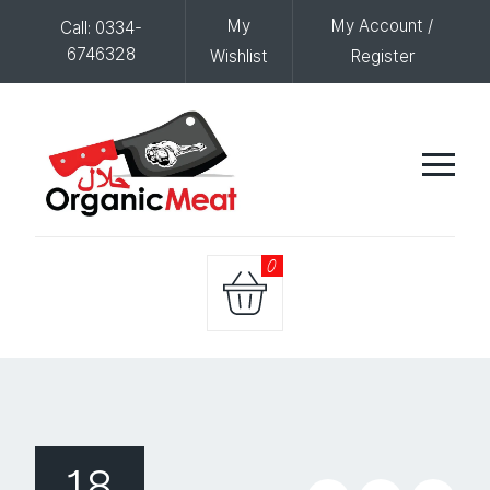
My
My Account /
Call: 0334-
6746328
Wishlist
Register
0
18