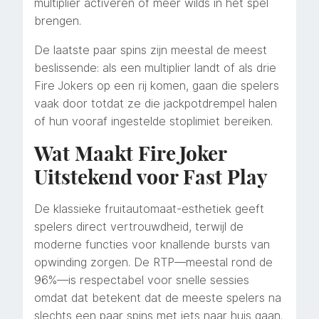
multiplier activeren of meer wilds in het spel
brengen.
De laatste paar spins zijn meestal de meest
beslissende: als een multiplier landt of als drie
Fire Jokers op een rij komen, gaan die spelers
vaak door totdat ze die jackpotdrempel halen
of hun vooraf ingestelde stoplimiet bereiken.
Wat Maakt Fire Joker
Uitstekend voor Fast Play
De klassieke fruitautomaat-esthetiek geeft
spelers direct vertrouwdheid, terwijl de
moderne functies voor knallende bursts van
opwinding zorgen. De RTP—meestal rond de
96%—is respectabel voor snelle sessies
omdat dat betekent dat de meeste spelers na
slechts een paar spins met iets naar huis gaan.