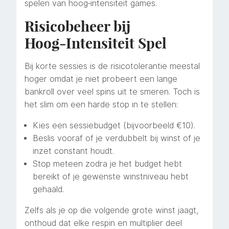
spelen van hoog‑intensiteit games.
Risicobeheer bij
Hoog‑Intensiteit Spel
Bij korte sessies is de risicotolerantie meestal
hoger omdat je niet probeert een lange
bankroll over veel spins uit te smeren. Toch is
het slim om een harde stop in te stellen:
Kies een sessiebudget (bijvoorbeeld €10).
Beslis vooraf of je verdubbelt bij winst of je
inzet constant houdt.
Stop meteen zodra je het budget hebt
bereikt of je gewenste winstniveau hebt
gehaald.
Zelfs als je op die volgende grote winst jaagt,
onthoud dat elke respin en multiplier deel