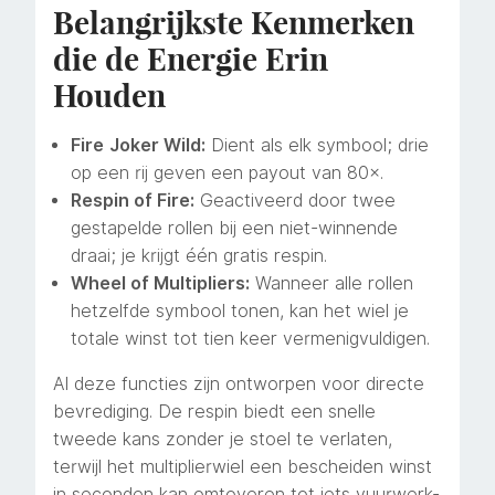
Belangrijkste Kenmerken
die de Energie Erin
Houden
Fire Joker Wild:
Dient als elk symbool; drie
op een rij geven een payout van 80×.
Respin of Fire:
Geactiveerd door twee
gestapelde rollen bij een niet-winnende
draai; je krijgt één gratis respin.
Wheel of Multipliers:
Wanneer alle rollen
hetzelfde symbool tonen, kan het wiel je
totale winst tot tien keer vermenigvuldigen.
Al deze functies zijn ontworpen voor directe
bevrediging. De respin biedt een snelle
tweede kans zonder je stoel te verlaten,
terwijl het multiplierwiel een bescheiden winst
in seconden kan omtoveren tot iets vuurwerk-