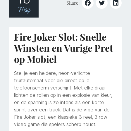
Share:
May
Fire Joker Slot: Snelle
Winsten en Vurige Pret
op Mobiel
Stel je een heldere, neon‑verlichte
fruitautomaat voor die direct op je
telefoonscherm verschijnt. Met elke draai
lichten de rollen op in een explosie van kleur,
en de spanning is zo intens als een korte
sprint over een track. Dat is de vibe van de
Fire Joker slot, een klassieke 3‑reel, 3‑row
video game die spelers scherp houdt.