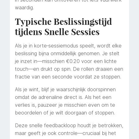
waardig.
Typische Beslissingstijd
tijdens Snelle Sessies
Als je in korte‑sessiemodus speelt, wordt elke
beslissing bijna onmiddellijk genomen. Je stelt
je inzet in—misschien €0.20 voor een lichte
touch—en drukt op spin. De rollen draaien een
fractie van een seconde voordat ze stoppen.
Als je wint, blijf je waarschijnlijk doorspinnen
omdat de adrenaline direct is. Als het een
verlies is, pauzeer je misschien even om te
beoordelen of je wilt doorgaan of stoppen.
Deze snelle feedbackloop houdt je betrokken,
maar geeft je ook controle—cruciaal bij het