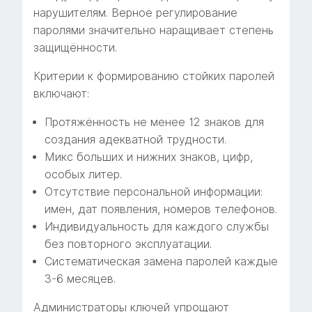
нарушителям. Верное регулирование
паролями значительно наращивает степень
защищённости.
Критерии к формированию стойких паролей
включают:
Протяжённость не менее 12 знаков для
создания адекватной трудности.
Микс больших и нижних знаков, цифр,
особых литер.
Отсутствие персональной информации:
имен, дат появления, номеров телефонов.
Индивидуальность для каждого службы
без повторного эксплуатации.
Систематическая замена паролей каждые
3-6 месяцев.
Администраторы ключей упрощают