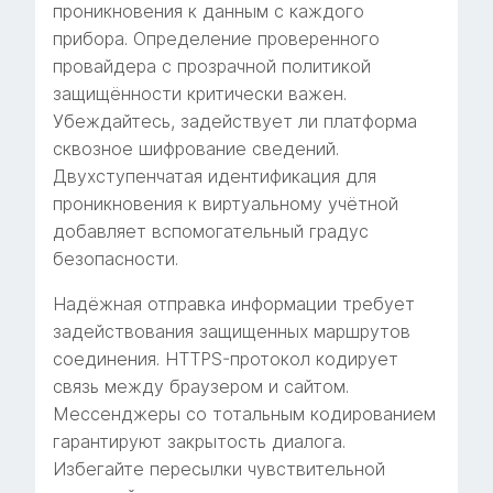
проникновения к данным с каждого
прибора. Определение проверенного
провайдера с прозрачной политикой
защищённости критически важен.
Убеждайтесь, задействует ли платформа
сквозное шифрование сведений.
Двухступенчатая идентификация для
проникновения к виртуальному учётной
добавляет вспомогательный градус
безопасности.
Надёжная отправка информации требует
задействования защищенных маршрутов
соединения. HTTPS-протокол кодирует
связь между браузером и сайтом.
Мессенджеры со тотальным кодированием
гарантируют закрытость диалога.
Избегайте пересылки чувствительной