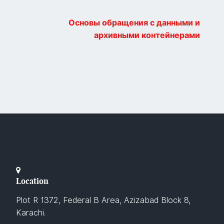
Основы обращения с данными и
архивными контейнерами
Location
Plot R 1372, Federal B Area, Azizabad Block 8,
Karachi.