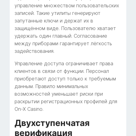
управление множеством пользовательских
записей. Такие утилиты генерируют
запутанные ключи и держат их в
защищённом виде. Пользователю хватает
удержать один главный. Согласование
между приборами гарантирует лёгкость
задействования.
Управление доступа ограничивает права
клиентов в связи от функции. Персонал
приобретают доступ только к требуемым
данным. Правило минимальных
возможностей уменьшает риски при
раскрытии регистрационных профилей для
On-X Casino.
Двухступенчатая
верификация