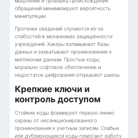
мышление и проверка происхождения
обращений минимизируют вероятность
манипуляции.
Протечки сведений случаются из-за
слабостей в механизмах защищённости
учреждений. Хакеры взламывают базы
данных и захватывают проникновение к
миллионам данным. Простые коды,
морально софтовое обеспечение и
недостаток шифрования открывают шансы.
Крепкие ключи и
контроль доступом
Стойкие коды формируют первую линию
охраны от несанкционированного
проникновения к учетным записям. Слабые
или дублирующиеся коды помогают работу