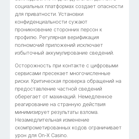
социальных платформах создает опасности
для приватности. Установки
конфиденциальности сужают
проникновение сторонних персон к
профилю. Регулярная верификация
полномочий приложений исключает
избыточный аккумулирование сведений.
Осторожность при контакте с цифровыми
сервисами пресекает многочисленные
риски. Критическая проверка обращений на
предоставление частной сведений
оберегает от махинаций. Немедленное
реагирование на странную действия
минимизирует результаты взлома.
Незамедлительная изменение
скомпрометированных кодов ограничивает
урон для On-X Casino.