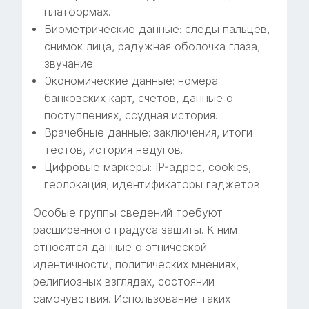
платформах.
Биометрические данные: следы пальцев,
снимок лица, радужная оболочка глаза,
звучание.
Экономические данные: номера
банковских карт, счетов, данные о
поступлениях, ссудная история.
Врачебные данные: заключения, итоги
тестов, история недугов.
Цифровые маркеры: IP-адрес, cookies,
геолокация, идентификаторы гаджетов.
Особые группы сведений требуют
расширенного градуса защиты. К ним
относятся данные о этнической
идентичности, политических мнениях,
религиозных взглядах, состоянии
самочувствия. Использование таких