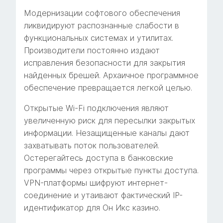
Модернизации софтового обеспечения
ликвидируют распознанные слабости в
функциональных системах и утилитах.
Производители постоянно издают
исправления безопасности для закрытия
найденных брешей. Архаичное программное
обеспечение превращается легкой целью.
Открытые Wi-Fi подключения являют
увеличенную риск для пересылки закрытых
информации. Незащищенные каналы дают
захватывать поток пользователей.
Остерегайтесь доступа в банковские
программы через открытые пункты доступа.
VPN-платформы шифруют интернет-
соединение и утаивают фактический IP-
идентификатор для Он Икс казино.