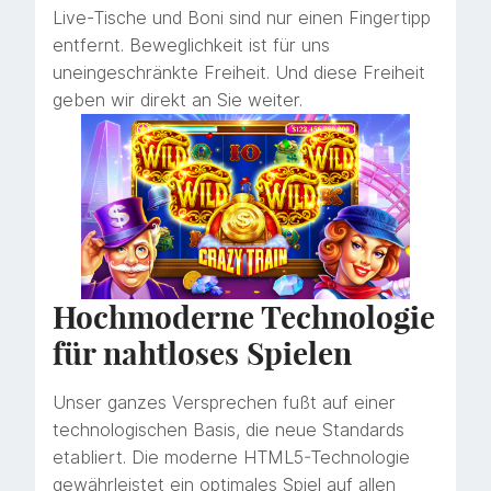
Live-Tische und Boni sind nur einen Fingertipp
entfernt. Beweglichkeit ist für uns
uneingeschränkte Freiheit. Und diese Freiheit
geben wir direkt an Sie weiter.
Hochmoderne Technologie
für nahtloses Spielen
Unser ganzes Versprechen fußt auf einer
technologischen Basis, die neue Standards
etabliert. Die moderne HTML5-Technologie
gewährleistet ein optimales Spiel auf allen