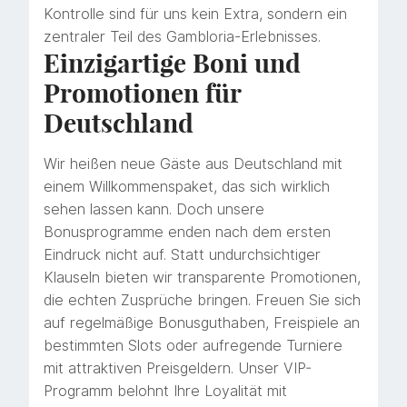
Kontrolle sind für uns kein Extra, sondern ein
zentraler Teil des Gambloria-Erlebnisses.
Einzigartige Boni und
Promotionen für
Deutschland
Wir heißen neue Gäste aus Deutschland mit
einem Willkommenspaket, das sich wirklich
sehen lassen kann. Doch unsere
Bonusprogramme enden nach dem ersten
Eindruck nicht auf. Statt undurchsichtiger
Klauseln bieten wir transparente Promotionen,
die echten Zusprüche bringen. Freuen Sie sich
auf regelmäßige Bonusguthaben, Freispiele an
bestimmten Slots oder aufregende Turniere
mit attraktiven Preisgeldern. Unser VIP-
Programm belohnt Ihre Loyalität mit