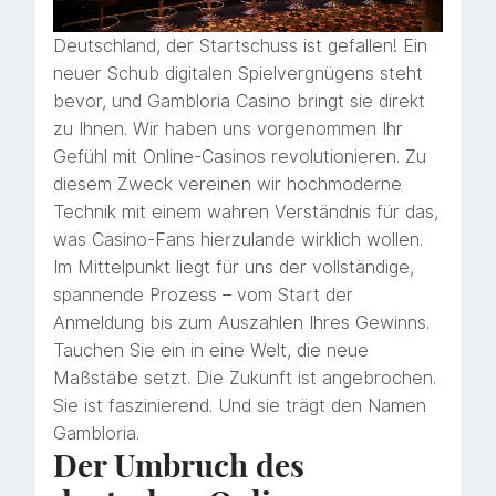
Deutschland, der Startschuss ist gefallen! Ein
neuer Schub digitalen Spielvergnügens steht
bevor, und Gambloria Casino bringt sie direkt
zu Ihnen. Wir haben uns vorgenommen Ihr
Gefühl mit Online-Casinos revolutionieren. Zu
diesem Zweck vereinen wir hochmoderne
Technik mit einem wahren Verständnis für das,
was Casino-Fans hierzulande wirklich wollen.
Im Mittelpunkt liegt für uns der vollständige,
spannende Prozess – vom Start der
Anmeldung bis zum Auszahlen Ihres Gewinns.
Tauchen Sie ein in eine Welt, die neue
Maßstäbe setzt. Die Zukunft ist angebrochen.
Sie ist faszinierend. Und sie trägt den Namen
Gambloria.
Der Umbruch des