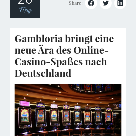
Share:
May
Gambloria bringt eine
neue Ära des Online-
Casino-Spaßes nach
Deutschland