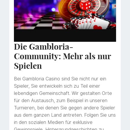
Die Gambloria-
Community: Mehr als nur
Spielen
Bei Gambloria Casino sind Sie nicht nur ein
Spieler, Sie entwickeln sich zu Teil einer
lebendigen Gemeinschaft. Wir gestalten Orte
für den Austausch, zum Beispiel in unseren
Turnieren, bei denen Sie gegen andere Spieler
aus dem ganzen Land antreten. Folgen Sie uns
in den sozialen Medien für exklusive
Gewinnspiele, Hintergrundgeschichten zu