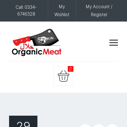
My
My Account /
Call: 0334-
6746328
Wishlist
Register
0
29