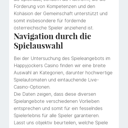
Förderung von Kompetenzen und den
Kohäsion der Gemeinschaft unterstützt und
somit insbesondere für fordernde
österreichische Spieler anziehend ist.
Navigation durch die
Spielauswahl
Bei der Untersuchung des Spieleangebots im
Happyjockers Casino finden wir eine breite
Auswahl an Kategorien, darunter hochwertige
Spielautomaten und eintauchende Live-
Casino-Optionen.
Die Daten zeigen, dass diese diversen
Spielangebote verschiedenen Vorlieben
entsprechen und somit für ein fesselndes
Spielerlebnis für alle Spieler garantieren.
Lasst uns objektiv beurteilen, welche Spiele