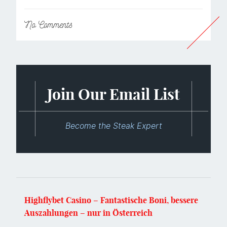
No
Comments
Join Our Email List
Become the Steak Expert
Highflybet Casino – Fantastische Boni, bessere
Auszahlungen – nur in Österreich