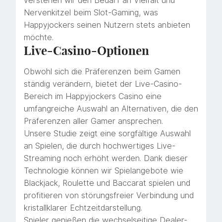
verstehen wir den Bedarf an Vielfalt und
Nervenkitzel beim Slot-Gaming, was
Happyjockers seinen Nutzern stets anbieten
möchte.
Live-Casino-Optionen
Obwohl sich die Präferenzen beim Gamen
ständig verändern, bietet der Live-Casino-
Bereich im Happyjockers Casino eine
umfangreiche Auswahl an Alternativen, die den
Präferenzen aller Gamer ansprechen.
Unsere Studie zeigt eine sorgfältige Auswahl
an Spielen, die durch hochwertiges Live-
Streaming noch erhöht werden. Dank dieser
Technologie können wir Spielangebote wie
Blackjack, Roulette und Baccarat spielen und
profitieren von störungsfreier Verbindung und
kristallklarer Echtzeitdarstellung.
Spieler genießen die wechselseitige Dealer-