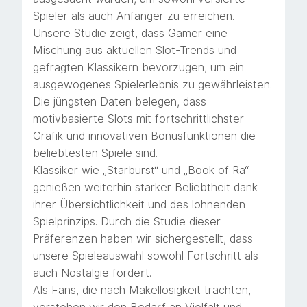
Spieler als auch Anfänger zu erreichen.
Unsere Studie zeigt, dass Gamer eine
Mischung aus aktuellen Slot-Trends und
gefragten Klassikern bevorzugen, um ein
ausgewogenes Spielerlebnis zu gewährleisten.
Die jüngsten Daten belegen, dass
motivbasierte Slots mit fortschrittlichster
Grafik und innovativen Bonusfunktionen die
beliebtesten Spiele sind.
Klassiker wie „Starburst“ und „Book of Ra“
genießen weiterhin starker Beliebtheit dank
ihrer Übersichtlichkeit und des lohnenden
Spielprinzips. Durch die Studie dieser
Präferenzen haben wir sichergestellt, dass
unsere Spieleauswahl sowohl Fortschritt als
auch Nostalgie fördert.
Als Fans, die nach Makellosigkeit trachten,