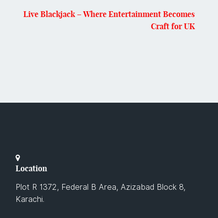
Live Blackjack – Where Entertainment Becomes
Craft for UK
Location
Plot R 1372, Federal B Area, Azizabad Block 8,
Karachi.