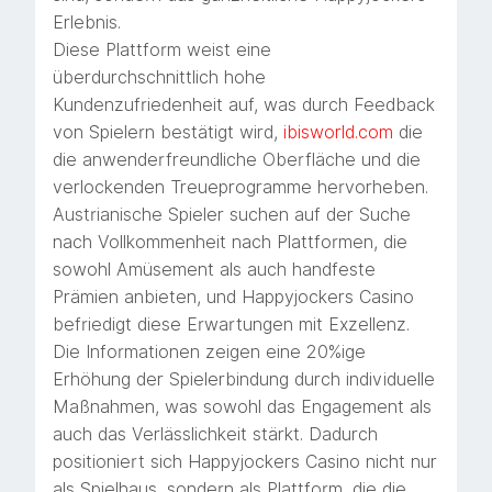
Erlebnis.
Diese Plattform weist eine
überdurchschnittlich hohe
Kundenzufriedenheit auf, was durch Feedback
von Spielern bestätigt wird,
ibisworld.com
die
die anwenderfreundliche Oberfläche und die
verlockenden Treueprogramme hervorheben.
Austrianische Spieler suchen auf der Suche
nach Vollkommenheit nach Plattformen, die
sowohl Amüsement als auch handfeste
Prämien anbieten, und Happyjockers Casino
befriedigt diese Erwartungen mit Exzellenz.
Die Informationen zeigen eine 20%ige
Erhöhung der Spielerbindung durch individuelle
Maßnahmen, was sowohl das Engagement als
auch das Verlässlichkeit stärkt. Dadurch
positioniert sich Happyjockers Casino nicht nur
als Spielhaus, sondern als Plattform, die die