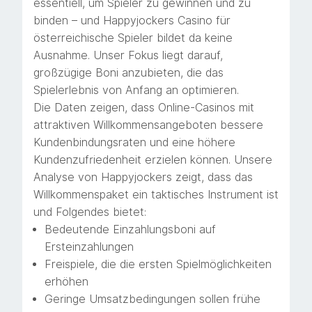
essentiell, um Spieler zu gewinnen und zu
binden – und Happyjockers Casino für
österreichische Spieler bildet da keine
Ausnahme. Unser Fokus liegt darauf,
großzügige Boni anzubieten, die das
Spielerlebnis von Anfang an optimieren.
Die Daten zeigen, dass Online-Casinos mit
attraktiven Willkommensangeboten bessere
Kundenbindungsraten und eine höhere
Kundenzufriedenheit erzielen können. Unsere
Analyse von Happyjockers zeigt, dass das
Willkommenspaket ein taktisches Instrument ist
und Folgendes bietet:
Bedeutende Einzahlungsboni auf
Ersteinzahlungen
Freispiele, die die ersten Spielmöglichkeiten
erhöhen
Geringe Umsatzbedingungen sollen frühe