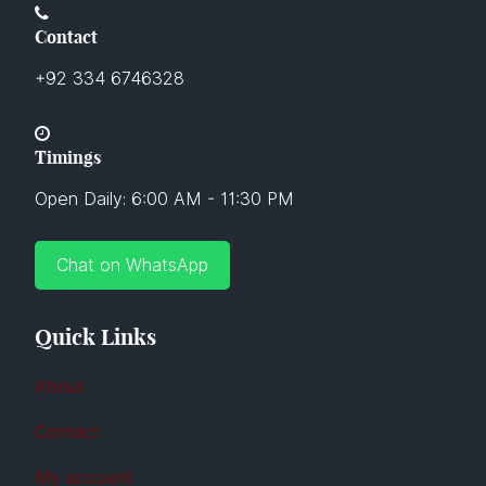
Contact
+92 334 6746328
Timings
Open Daily: 6:00 AM - 11:30 PM
Chat on WhatsApp
Quick Links
About
Contact
My account