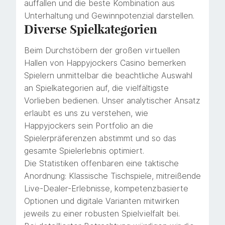
auffallen und die beste Kombination aus
Unterhaltung und Gewinnpotenzial darstellen.
Diverse Spielkategorien
Beim Durchstöbern der großen virtuellen
Hallen von Happyjockers Casino bemerken
Spielern unmittelbar die beachtliche Auswahl
an Spielkategorien auf, die vielfältigste
Vorlieben bedienen. Unser analytischer Ansatz
erlaubt es uns zu verstehen, wie
Happyjockers sein Portfolio an die
Spielerpräferenzen abstimmt und so das
gesamte Spielerlebnis optimiert.
Die Statistiken offenbaren eine taktische
Anordnung: Klassische Tischspiele, mitreißende
Live-Dealer-Erlebnisse, kompetenzbasierte
Optionen und digitale Varianten mitwirken
jeweils zu einer robusten Spielvielfalt bei.