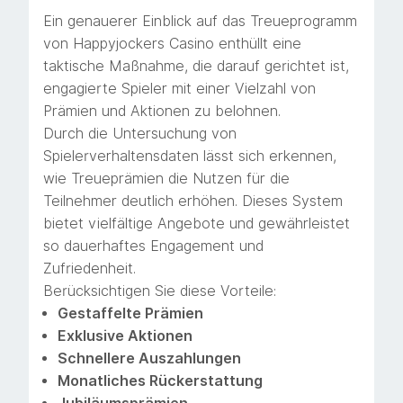
Ein genauerer Einblick auf das Treueprogramm
von Happyjockers Casino enthüllt eine
taktische Maßnahme, die darauf gerichtet ist,
engagierte Spieler mit einer Vielzahl von
Prämien und Aktionen zu belohnen.
Durch die Untersuchung von
Spielerverhaltensdaten lässt sich erkennen,
wie Treueprämien die Nutzen für die
Teilnehmer deutlich erhöhen. Dieses System
bietet vielfältige Angebote und gewährleistet
so dauerhaftes Engagement und
Zufriedenheit.
Berücksichtigen Sie diese Vorteile:
Gestaffelte Prämien
Exklusive Aktionen
Schnellere Auszahlungen
Monatliches Rückerstattung