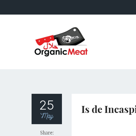
25
Is de Incasp
May
Share: