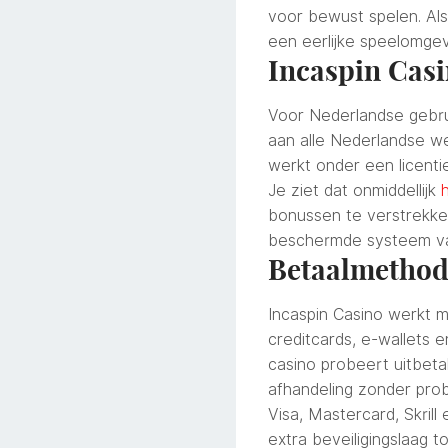
voor bewust spelen. Als 
een eerlijke speelomgev
Incaspin Casi
Voor Nederlandse gebrui
aan alle Nederlandse we
werkt onder een licenti
Je ziet dat onmiddellijk
h
bonussen te verstrekken
beschermde systeem va
Betaalmethode
Incaspin Casino werkt 
creditcards, e-wallets 
casino probeert uitbeta
afhandeling zonder pro
Visa, Mastercard, Skrill
extra beveiligingslaag 