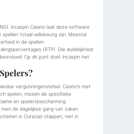
G). Incaspin Casino laat deze software
pellen totaal willekeurig zijn. Meestal
rheid in de spellen.
ingspercentages (RTP). Die duidelijkheid
n beïnvloed. Op dit punt doet Incaspin het
Spelers?
landse vergunningenstelsel. Casino’s met
och spelen, missen de specifieke
eclame en spelersbescherming.
rt men de dagelijkse gang van zaken
riteiten in Curacao stappen, niet in