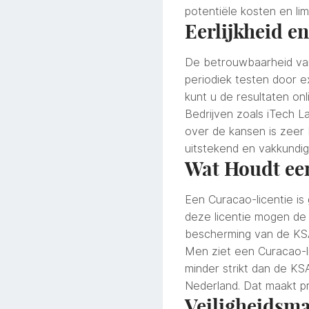
potentiële kosten en li
Eerlijkheid e
De betrouwbaarheid van
periodiek testen door ex
kunt u de resultaten on
Bedrijven zoals iTech 
over de kansen is zeer b
uitstekend en vakkundig
Wat Houdt een
Een Curacao-licentie is
deze licentie mogen de 
bescherming van de KSA
Men ziet een Curacao-li
minder strikt dan de KSA
Nederland. Dat maakt p
Veiligheidsm