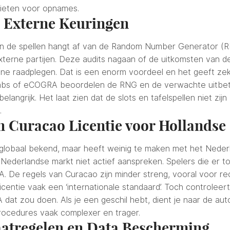
mieten voor opnames.
n Externe Keuringen
 de spellen hangt af van de Random Number Generator (RN
terne partijen. Deze audits nagaan of de uitkomsten van de s
line raadplegen. Dat is een enorm voordeel en het geeft zeke
Labs of eCOGRA beoordelen de RNG en de verwachte uitbetal
elangrijk. Het laat zien dat de slots en tafelspellen niet zij
.
 Curacao Licentie voor Hollandse 
 globaal bekend, maar heeft weinig te maken met het Neder
Nederlandse markt niet actief aanspreken. Spelers die er t
. De regels van Curacao zijn minder streng, vooral voor r
centie vaak een ‘internationale standaard’. Toch controlee
 dat zou doen. Als je een geschil hebt, dient je naar de auto
rocedures vaak complexer en trager.
aatregelen en Data Bescherming