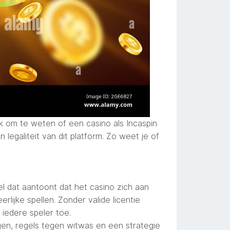
k om te weten of een casino als Incaspin
n legaliteit van dit platform. Zo weet je of
pel dat aantoont dat het casino zich aan
lijke spellen. Zonder valide licentie
 iedere speler toe.
n, regels tegen witwas en een strategie