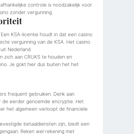
afhankelijke controle is noodzakelijk voor
asino zonder vergunning.
riteit
 Een KSA-licentie houdt in dat een casino
recte vergunning van de KSA. Het casino
uit Nederland.
en zich aan CRUKS te houden en
no. Je gokt hier dus buiten het het
ers frequent gebruiken. Denk aan
oor de eerder genoemde encryptie. Het
ver het algemeen verloopt de financiële
gevestigde betaaldiensten zijn, biedt een
tegengaan. Reken wel rekening met