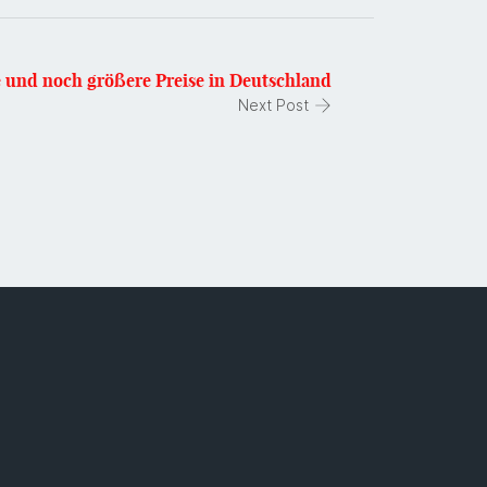
e und noch größere Preise in Deutschland
Next Post