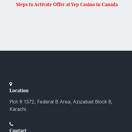
Steps to Activate Offer at Yep Casino in Canada
Location
Plot R 1372, Federal B Area, Azizabad Block 8,
Karachi.
Contact