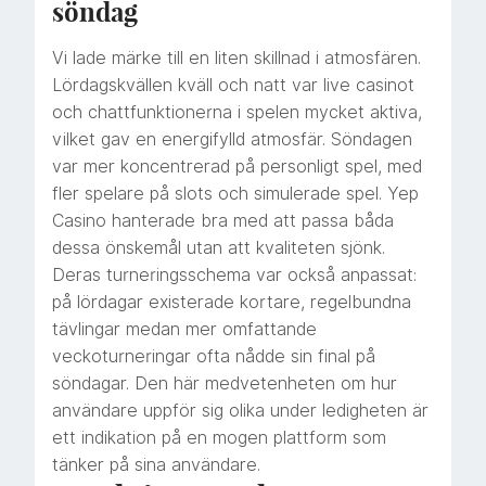
söndag
Vi lade märke till en liten skillnad i atmosfären.
Lördagskvällen kväll och natt var live casinot
och chattfunktionerna i spelen mycket aktiva,
vilket gav en energifylld atmosfär. Söndagen
var mer koncentrerad på personligt spel, med
fler spelare på slots och simulerade spel. Yep
Casino hanterade bra med att passa båda
dessa önskemål utan att kvaliteten sjönk.
Deras turneringsschema var också anpassat:
på lördagar existerade kortare, regelbundna
tävlingar medan mer omfattande
veckoturneringar ofta nådde sin final på
söndagar. Den här medvetenheten om hur
användare uppför sig olika under ledigheten är
ett indikation på en mogen plattform som
tänker på sina användare.