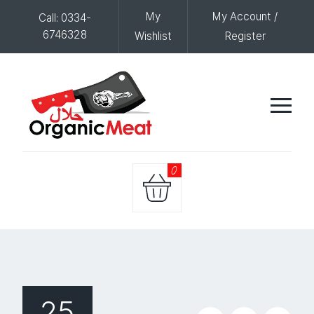
My
My Account /
Call: 0334-
6746328
Wishlist
Register
0
25