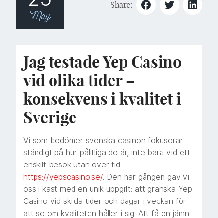
Share:
May
Jag testade Yep Casino
vid olika tider –
konsekvens i kvalitet i
Sverige
Vi som bedömer svenska casinon fokuserar
ständigt på hur pålitliga de är, inte bara vid ett
enskilt besök utan över tid
https://yepscasino.se/
. Den här gången gav vi
oss i kast med en unik uppgift: att granska Yep
Casino vid skilda tider och dagar i veckan för
att se om kvaliteten håller i sig. Att få en jämn