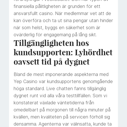
finansiella pålitligheten är grunden för ett
ansvarsfullt casino. När medlemmar vet att de
kan överföra och ta ut sina pengar utan hinder
när som helst, byggs en säkerhet som är
ovärderlig för engagemang på lång sikt.
Tillgängligheten hos
kundsupporten: Lyhördhet
oavsett tid på dygnet
Bland de mest imponerande aspekterna med
Yep Casino var kundsupportens genomgående
höga standard. Live chatten fanns tillgänglig
dygnet runt vid alla våra testtillfällen. Som vi
konstaterat växlade väntetiderna från
omedelbart på morgonen till några minuter på
kvällen, men kvaliteten på servicen förhöll sig
densamma. Agenterna var välinsatta, kunde ta