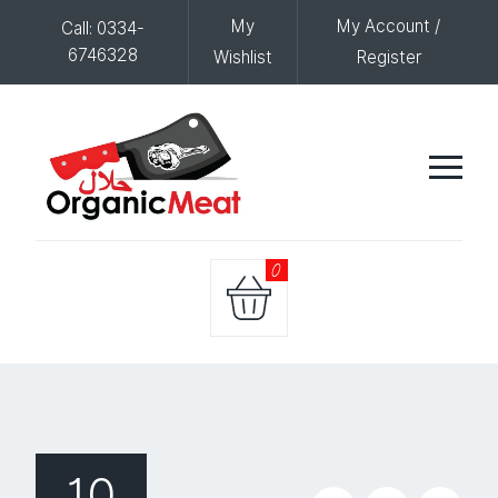
My
My Account /
Call: 0334-
6746328
Wishlist
Register
0
10