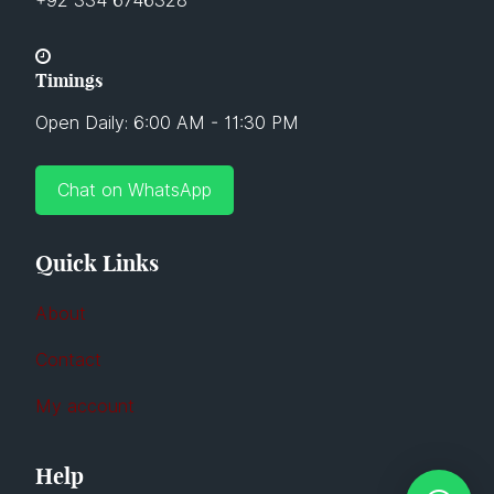
+92 334 6746328
Timings
Open Daily: 6:00 AM - 11:30 PM
Chat on WhatsApp
Quick Links
About
Contact
My account
Help