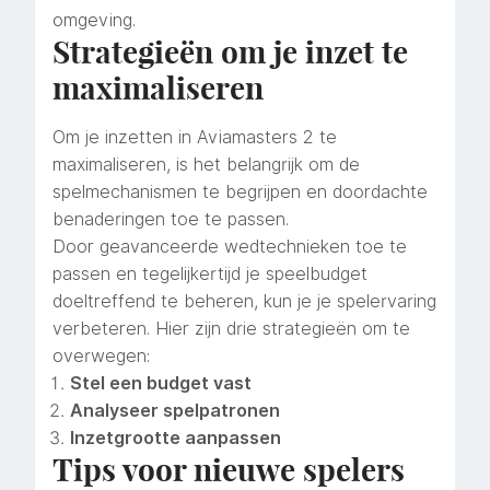
omgeving.
Strategieën om je inzet te
maximaliseren
Om je inzetten in Aviamasters 2 te
maximaliseren, is het belangrijk om de
spelmechanismen te begrijpen en doordachte
benaderingen toe te passen.
Door geavanceerde wedtechnieken toe te
passen en tegelijkertijd je speelbudget
doeltreffend te beheren, kun je je spelervaring
verbeteren. Hier zijn drie strategieën om te
overwegen:
Stel een budget vast
Analyseer spelpatronen
Inzetgrootte aanpassen
Tips voor nieuwe spelers