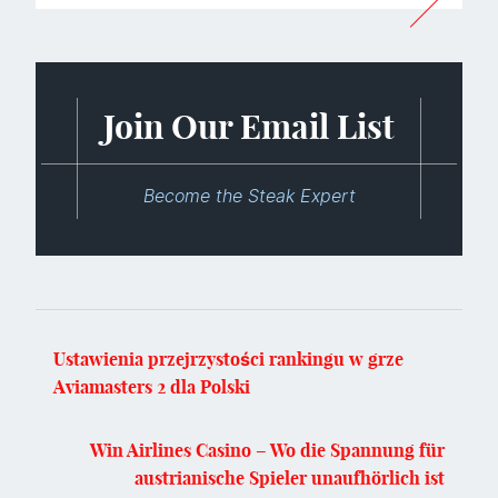
Join Our Email List
Become the Steak Expert
Ustawienia przejrzystości rankingu w grze
Aviamasters 2 dla Polski
Win Airlines Casino – Wo die Spannung für
austrianische Spieler unaufhörlich ist