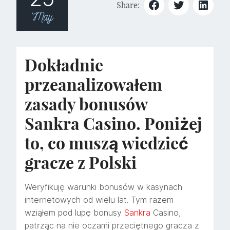
Share:
May
Dokładnie
przeanalizowałem
zasady bonusów
Sankra Casino. Poniżej
to, co muszą wiedzieć
gracze z Polski
Weryfikuję warunki bonusów w kasynach
internetowych od wielu lat. Tym razem
wziąłem pod lupę bonusy
Sankra
Casino,
patrząc na nie oczami przeciętnego gracza z