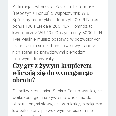
Kalkulacja jest prosta. Zastosuj tę formułę:
(Depozyt + Bonus) x Współczynnik WR.
Spójrzmy na przykład: depozyt 100 PLN plus
bonus 100 PLN daje 200 PLN. Pomnóż tę
kwotę przez WR 40x. Otrzymujemy 8000 PLN.
Tyle właśnie musisz postawić w dozwolonych
grach, zanim środki bonusowe i wygrane z
nich staną się prawdziwymi pieniędzmi
gotowymi do wypłaty.
Czy gry z żywym krupierem
wliczają się do wymaganego
obrotu?
Z analizy regulaminu Sankra Casino wynika, że
większość gier na żywo nie wnosi nic do
obrotu. Innymi słowy, gra w ruletkę, blackjacka
lub bakarata z prawdziwym krupierem nie