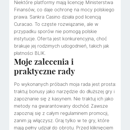
Niektóre platformy mają licencję Ministerstwa
Finansów, co daje ochronę na mocy polskiego
prawa. Sankra Casino działa pod licencją
Curacao. To częste rozwiązanie, ale w
przypadku sporów nie pomogą polskie
instytucje. Oferta jest konkurencyjna, choć
brakuje jej rodzimych udogodnień, takich jak
płatności BLIK.
Moje zalecenia i
praktyczne rady
Po wykonanych próbach moja rada jest prosta:
traktuj bonusy jako narzędzie do dłuższej gry i
zapoznanie się z kasynem. Nie traktuj ich jako
metody na gwarantowany dochód. Zawsze
zapoznaj się z całym regulaminem promocji,
zanim ją włączysz. Graj tylko w te gry, które
mają pełny udział do obrotu. Przed kliknięciem