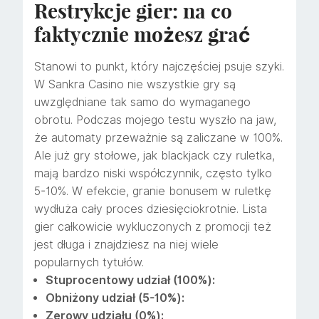
Restrykcje gier: na co
faktycznie możesz grać
Stanowi to punkt, który najczęściej psuje szyki.
W Sankra Casino nie wszystkie gry są
uwzględniane tak samo do wymaganego
obrotu. Podczas mojego testu wyszło na jaw,
że automaty przeważnie są zaliczane w 100%.
Ale już gry stołowe, jak blackjack czy ruletka,
mają bardzo niski współczynnik, często tylko
5-10%. W efekcie, granie bonusem w ruletkę
wydłuża cały proces dziesięciokrotnie. Lista
gier całkowicie wykluczonych z promocji też
jest długa i znajdziesz na niej wiele
popularnych tytułów.
Stuprocentowy udział (100%):
Obniżony udział (5-10%):
Zerowy udziału (0%):