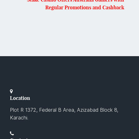
Regular Promotions and Cashback
Location
Plot R 1372, Federal B Area, Azizabad Block 8,
Karachi.