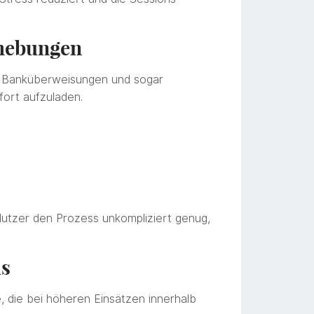
bhebungen
ll, Banküberweisungen und sogar
ort aufzuladen.
Nutzer den Prozess unkompliziert genug,
is
e, die bei höheren Einsätzen innerhalb