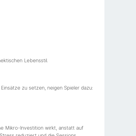
ektischen Lebensstil.
 Einsätze zu setzen, neigen Spieler dazu:
e Mikro-Investition wirkt, anstatt auf
tress reduziert und die Sessions