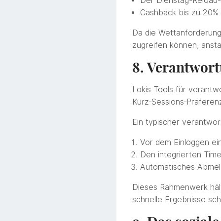
Der Dienstag-Reload-B
Cashback bis zu 20% s
Da die Wettanforderunge
zugreifen können, ansta
8. Verantwor
Lokis Tools für verant
Kurz‑Sessions‑Präferen
Ein typischer verantwor
Vor dem Einloggen ein
Den integrierten Time
Automatisches Abmelde
Dieses Rahmenwerk hält 
schnelle Ergebnisse sch