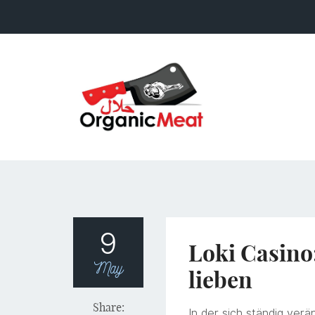
9
Loki Casino:
May
lieben
Share:
In der sich ständig ver