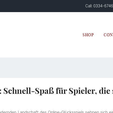
Call: 0334-674
SHOP
CON
 Schnell‑Spaß für Spieler, di
ändernden Landschaft des Online-Glücksspiels sehnen sich ei