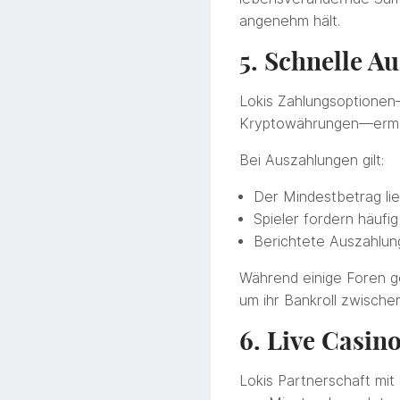
angenehm hält.
5. Schnelle 
Lokis Zahlungsoptionen—
Kryptowährungen—ermögl
Bei Auszahlungen gilt:
Der Mindestbetrag l
Spieler fordern häuf
Berichtete Auszahlung
Während einige Foren g
um ihr Bankroll zwischen
6. Live Casin
Lokis Partnerschaft mit