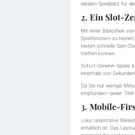
idealen Spielplatz für d
2. Ein Slot‑Ze
Mit einer Bibliothek von
Spielfenstern zu teste
bieten schnelle Spin-Ze
treffen können.
Sofort-Gewinn-Spiele bi
innerhalb von Sekunden
Da Sie nur wenige Minu
empfunden—jeder Titel 
3. Mobile‑Fir
Lokis responsive Website
erhältlich ist. Das Layou