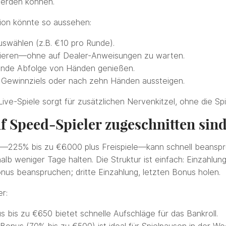
erden können.
sion könnte so aussehen:
auswählen (z.B. €10 pro Runde).
tzieren—ohne auf Dealer-Anweisungen zu warten.
ende Abfolge von Händen genießen.
 Gewinnziels oder nach zehn Händen aussteigen.
ive-Spiele sorgt für zusätzlichen Nervenkitzel, ohne die Spi
uf Speed‑Spieler zugeschnitten sin
—225% bis zu €6.000 plus Freispiele—kann schnell beanspru
halb weniger Tage halten. Die Struktur ist einfach: Einzahlu
onus beanspruchen; dritte Einzahlung, letzten Bonus holen.
r:
bis zu €650 bietet schnelle Aufschläge für das Bankroll.