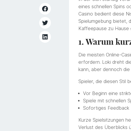
eines schnellen Spins o
Casino bedient diese Ni
Spielumgebung bietet, 
Kaffeepause zu Hause ge
1. Warum kurz
Die meisten Online-Casi
erfordern. Loki dreht d
kann, aber dennoch die
Spieler, die diesen Stil
Vor Beginn eine strik
Spiele mit schnellen 
Sofortiges Feedback
Kurze Spielsitzungen he
Verlust des Überblicks 