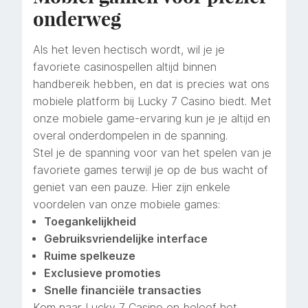
onderweg
Als het leven hectisch wordt, wil je je
favoriete casinospellen altijd binnen
handbereik hebben, en dat is precies wat ons
mobiele platform bij Lucky 7 Casino biedt. Met
onze mobiele game-ervaring kun je je altijd en
overal onderdompelen in de spanning.
Stel je de spanning voor van het spelen van je
favoriete games terwijl je op de bus wacht of
geniet van een pauze. Hier zijn enkele
voordelen van onze mobiele games:
Toegankelijkheid
Gebruiksvriendelijke interface
Ruime spelkeuze
Exclusieve promoties
Snelle financiële transacties
Kom naar Lucky 7 Casino en beleef het