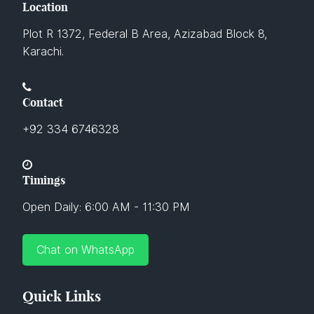
Location
Plot R 1372, Federal B Area, Azizabad Block 8,
Karachi.
Contact
+92 334 6746328
Timings
Open Daily: 6:00 AM - 11:30 PM
Chat on WhatsApp
Quick Links