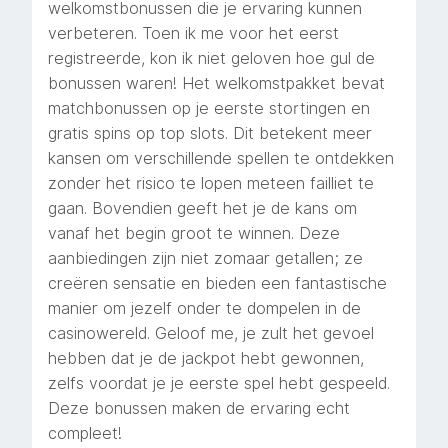
welkomstbonussen die je ervaring kunnen
verbeteren. Toen ik me voor het eerst
registreerde, kon ik niet geloven hoe gul de
bonussen waren! Het welkomstpakket bevat
matchbonussen op je eerste stortingen en
gratis spins op top slots. Dit betekent meer
kansen om verschillende spellen te ontdekken
zonder het risico te lopen meteen failliet te
gaan. Bovendien geeft het je de kans om
vanaf het begin groot te winnen. Deze
aanbiedingen zijn niet zomaar getallen; ze
creëren sensatie en bieden een fantastische
manier om jezelf onder te dompelen in de
casinowereld. Geloof me, je zult het gevoel
hebben dat je de jackpot hebt gewonnen,
zelfs voordat je je eerste spel hebt gespeeld.
Deze bonussen maken de ervaring echt
compleet!