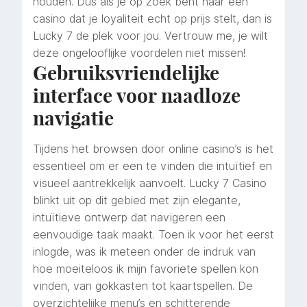
houden. Dus als je op zoek bent naar een
casino dat je loyaliteit echt op prijs stelt, dan is
Lucky 7 de plek voor jou. Vertrouw me, je wilt
deze ongelooflijke voordelen niet missen!
Gebruiksvriendelijke
interface voor naadloze
navigatie
Tijdens het browsen door online casino’s is het
essentieel om er een te vinden die intuïtief en
visueel aantrekkelijk aanvoelt. Lucky 7 Casino
blinkt uit op dit gebied met zijn elegante,
intuïtieve ontwerp dat navigeren een
eenvoudige taak maakt. Toen ik voor het eerst
inlogde, was ik meteen onder de indruk van
hoe moeiteloos ik mijn favoriete spellen kon
vinden, van gokkasten tot kaartspellen. De
overzichtelijke menu’s en schitterende