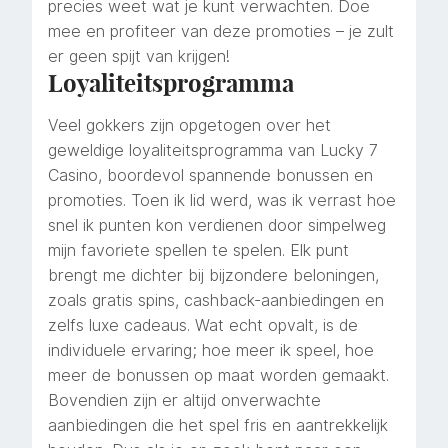
precies weet wat je kunt verwachten. Doe
mee en profiteer van deze promoties – je zult
er geen spijt van krijgen!
Loyaliteitsprogramma
Veel gokkers zijn opgetogen over het
geweldige loyaliteitsprogramma van Lucky 7
Casino, boordevol spannende bonussen en
promoties. Toen ik lid werd, was ik verrast hoe
snel ik punten kon verdienen door simpelweg
mijn favoriete spellen te spelen. Elk punt
brengt me dichter bij bijzondere beloningen,
zoals gratis spins, cashback-aanbiedingen en
zelfs luxe cadeaus. Wat echt opvalt, is de
individuele ervaring; hoe meer ik speel, hoe
meer de bonussen op maat worden gemaakt.
Bovendien zijn er altijd onverwachte
aanbiedingen die het spel fris en aantrekkelijk