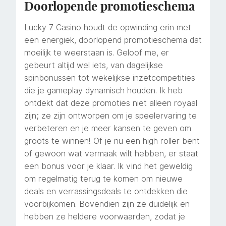
Doorlopende promotieschema
Lucky 7 Casino houdt de opwinding erin met
een energiek, doorlopend promotieschema dat
moeilijk te weerstaan is. Geloof me, er
gebeurt altijd wel iets, van dagelijkse
spinbonussen tot wekelijkse inzetcompetities
die je gameplay dynamisch houden. Ik heb
ontdekt dat deze promoties niet alleen royaal
zijn; ze zijn ontworpen om je speelervaring te
verbeteren en je meer kansen te geven om
groots te winnen! Of je nu een high roller bent
of gewoon wat vermaak wilt hebben, er staat
een bonus voor je klaar. Ik vind het geweldig
om regelmatig terug te komen om nieuwe
deals en verrassingsdeals te ontdekken die
voorbijkomen. Bovendien zijn ze duidelijk en
hebben ze heldere voorwaarden, zodat je