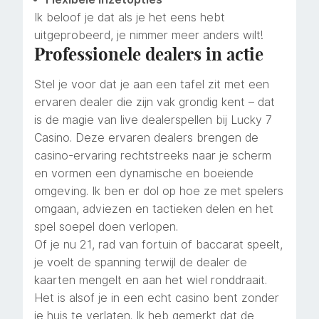
Ik beloof je dat als je het eens hebt
uitgeprobeerd, je nimmer meer anders wilt!
Professionele dealers in actie
Stel je voor dat je aan een tafel zit met een
ervaren dealer die zijn vak grondig kent – dat
is de magie van live dealerspellen bij Lucky 7
Casino. Deze ervaren dealers brengen de
casino-ervaring rechtstreeks naar je scherm
en vormen een dynamische en boeiende
omgeving. Ik ben er dol op hoe ze met spelers
omgaan, adviezen en tactieken delen en het
spel soepel doen verlopen.
Of je nu 21, rad van fortuin of baccarat speelt,
je voelt de spanning terwijl de dealer de
kaarten mengelt en aan het wiel ronddraait.
Het is alsof je in een echt casino bent zonder
je huis te verlaten. Ik heb gemerkt dat de