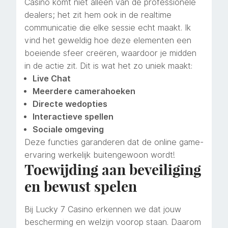
Casino komt niet alleen van de professionele
dealers; het zit hem ook in de realtime
communicatie die elke sessie echt maakt. Ik
vind het geweldig hoe deze elementen een
boeiende sfeer creëren, waardoor je midden
in de actie zit. Dit is wat het zo uniek maakt:
Live Chat
Meerdere camerahoeken
Directe wedopties
Interactieve spellen
Sociale omgeving
Deze functies garanderen dat de online game-
ervaring werkelijk buitengewoon wordt!
Toewijding aan beveiliging
en bewust spelen
Bij Lucky 7 Casino erkennen we dat jouw
bescherming en welzijn voorop staan. Daarom