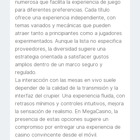
numerosa que facilita la experiencia de juego
para diferentes preferencias. Cada título
ofrece una experiencia independiente, con
temas variados y mecánicas que pueden
atraer tanto a principiantes como a jugadores
experimentados. Aunque la lista no especifica
proveedores, la diversidad sugiere una
estrategia orientada a satisfacer gustos
amplios dentro de un marco seguro y
regulado.
La interacción con las mesas en vivo suele
depender de la calidad de la transmisión y la
interfaz del crupier. Una experiencia fluida, con
retrasos mínimos y controles intuitivos, mejora
la sensación de realismo. En MegaCasino, la
presencia de estas opciones sugiere un
compromiso por entregar una experiencia de
casino convincente desde el móvil.