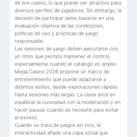
de live casino, lo que puede ser atractivo para
diversos perfiles de jugadores. Sin embargo, la
decisión de participar debe basarse en una
evaluación objetiva de las condiciones,
políticas de uso y prácticas de juego
responsable.
Las sesiones de juego deben ejecutarse con
un ritmo que permita mantener el control,
especialmente cuando el catálogo es amplio.
Mega Casino 2026 propone un marco de
entretenimiento que puede adaptarse a
distintos estilos, desde exploraciones rápidas
hasta sesiones más largas. La clave está en
equilibrar la curiosidad con la moderación y en
hacer pausas cuando se necesite para evitar
el exceso.
Cuando se trata de juegos en vivo, la
interactividad añade una capa social que