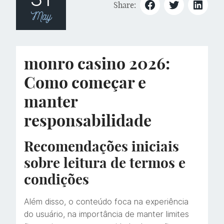
Share:
May
monro casino 2026:
Como começar e
manter
responsabilidade
Recomendações iniciais
sobre leitura de termos e
condições
Além disso, o conteúdo foca na experiência
do usuário, na importância de manter limites