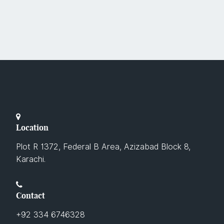
Location
Plot R 1372, Federal B Area, Azizabad Block 8,
Karachi.
Contact
+92 334 6746328