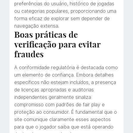
preferências do usuário, histórico de jogadas
ou categorias populares, proporcionando uma
forma eficaz de explorar sem depender de
navegação extensa.
Boas práticas de
verificação para evitar
fraudes
A conformidade regulatória é destacada como
um elemento de confiança. Embora detalhes
específicos não estejam incluídos, a presença
de licenças apropriadas e auditorias
independentes geralmente sinaliza
compromisso com padrões de fair play e
proteção ao consumidor. É fundamental que o
site comunique claramente esses aspectos
para que o jogador saiba que está operando