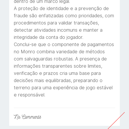
dentro de um marco legal.
A proteção de identidade e a prevenção de
fraude são enfatizadas como prioridades, com
procedimentos para validar transações,
detectar atividades incomuns e manter a
integridade da conta do jogador.
Conclui-se que o componente de pagamentos
no Monro combina variedade de métodos
com salvaguardas robustas. A presença de
informações transparentes sobre limites,
verificação e prazos cria uma base para
decisões mais equilibradas, preparando o
terreno para uma experiência de jogo estável
e responsável.
No
Comments