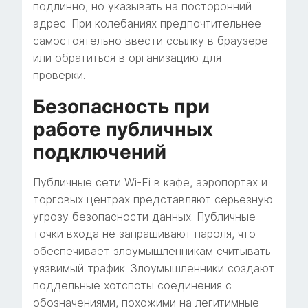
подлинно, но указывать на посторонний
адрес. При колебаниях предпочтительнее
самостоятельно ввести ссылку в браузере
или обратиться в организацию для
проверки.
Безопасность при
работе публичных
подключений
Публичные сети Wi-Fi в кафе, аэропортах и
торговых центрах представляют серьезную
угрозу безопасности данных. Публичные
точки входа не запрашивают пароля, что
обеспечивает злоумышленникам считывать
уязвимый трафик. Злоумышленники создают
поддельные хотспоты соединения с
обозначениями, похожими на легитимные