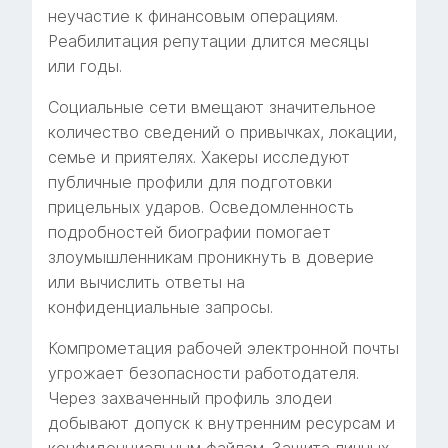
неучастие к финансовым операциям.
Реабилитация репутации длится месяцы
или годы.
Социальные сети вмещают значительное
количество сведений о привычках, локации,
семье и приятелях. Хакеры исследуют
публичные профили для подготовки
прицельных ударов. Осведомленность
подробностей биографии помогает
злоумышленникам проникнуть в доверие
или вычислить ответы на
конфиденциальные запросы.
Компрометация рабочей электронной почты
угрожает безопасности работодателя.
Через захваченный профиль злодеи
добывают допуск к внутренним ресурсам и