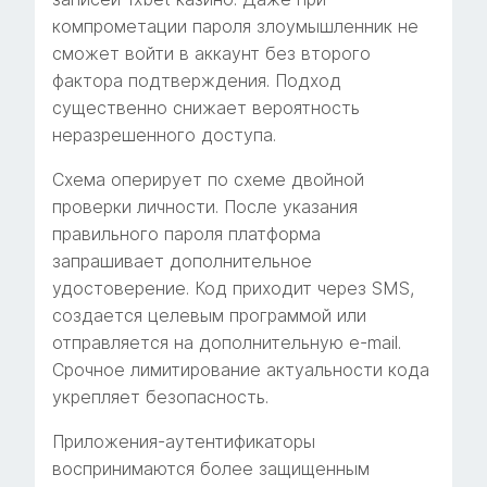
компрометации пароля злоумышленник не
сможет войти в аккаунт без второго
фактора подтверждения. Подход
существенно снижает вероятность
неразрешенного доступа.
Схема оперирует по схеме двойной
проверки личности. После указания
правильного пароля платформа
запрашивает дополнительное
удостоверение. Код приходит через SMS,
создается целевым программой или
отправляется на дополнительную e-mail.
Срочное лимитирование актуальности кода
укрепляет безопасность.
Приложения-аутентификаторы
воспринимаются более защищенным