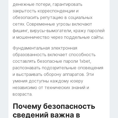
денежные потери, гарантировать
закрытость корреспонденции и
обезопасить репутацию в социальных
сетях. Современные угрозы включают
фишинг, вирусы-вымогатели, кражу паролей
и мошенничество через поддельные сайты.
Фундаментальная электронная
образованность включает способность
составлять безопасные пароли 1xbet,
распознавать подозрительные оповещения
и выстраивать оборону аппаратов. Эти
умения доступны каждому юзеру
независимо от технических знаний и
возраста.
Почему безопасность
сведений важна в