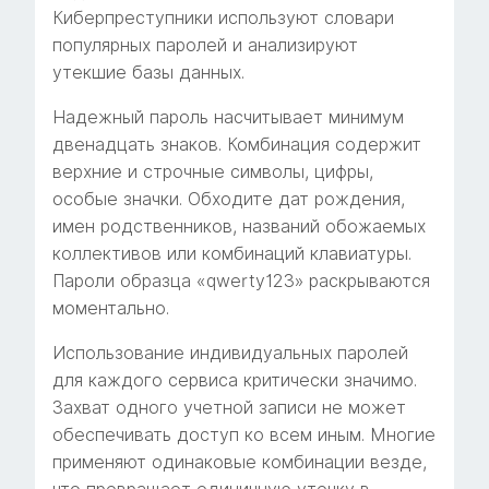
Киберпреступники используют словари
популярных паролей и анализируют
утекшие базы данных.
Надежный пароль насчитывает минимум
двенадцать знаков. Комбинация содержит
верхние и строчные символы, цифры,
особые значки. Обходите дат рождения,
имен родственников, названий обожаемых
коллективов или комбинаций клавиатуры.
Пароли образца «qwerty123» раскрываются
моментально.
Использование индивидуальных паролей
для каждого сервиса критически значимо.
Захват одного учетной записи не может
обеспечивать доступ ко всем иным. Многие
применяют одинаковые комбинации везде,