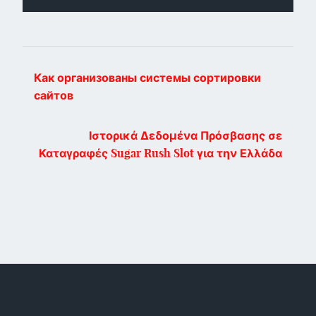
Как организованы системы сортировки
сайтов
Ιστορικά Δεδομένα Πρόσβασης σε
Καταγραφές Sugar Rush Slot για την Ελλάδα