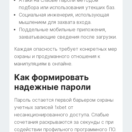
Атаки на слабые пароли методом
подбора или использования утекших баз.
Социальная инженерия, использующая
мышлением для захвата входа.
Поддельные мобильные приложения,
захватывающие сведения после загрузки.
Каждая опасность требует конкретных мер
охраны и продуманного отношения к
манипуляциям в онлайне.
Как формировать
надежные пароли
Пароль остается первой барьером охраны
учетных записей 1xbet от
несанкционированного доступа. Слабые
сочетания раскрываются за секунды с при
содействии профильного программного ПО.