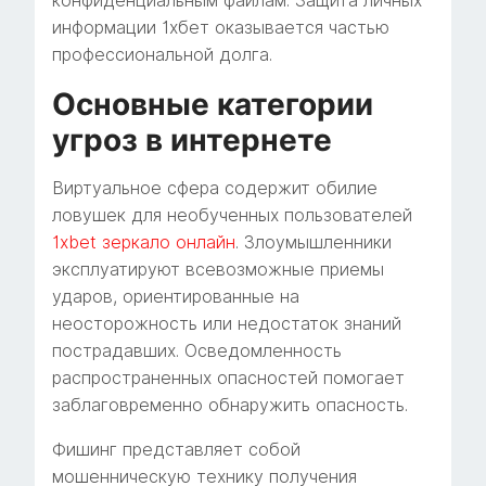
конфиденциальным файлам. Защита личных
информации 1хбет оказывается частью
профессиональной долга.
Основные категории
угроз в интернете
Виртуальное сфера содержит обилие
ловушек для необученных пользователей
1xbet зеркало онлайн
. Злоумышленники
эксплуатируют всевозможные приемы
ударов, ориентированные на
неосторожность или недостаток знаний
пострадавших. Осведомленность
распространенных опасностей помогает
заблаговременно обнаружить опасность.
Фишинг представляет собой
мошенническую технику получения