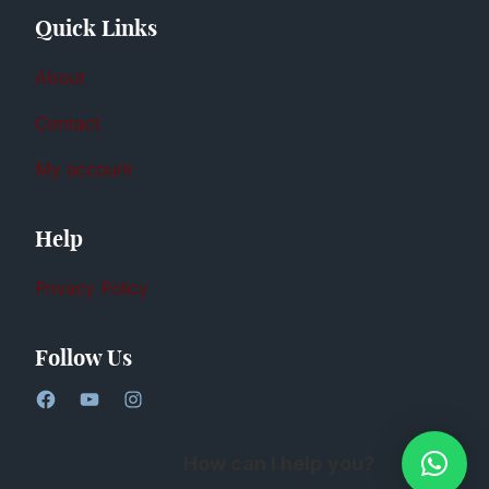
Quick Links
About
Contact
My account
Help
Privacy Policy
Follow Us
How can I help you?