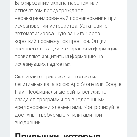
Блокирование экрана паролем или
отпечатком предупреждает
несанкционированный проникновение при
исчезновении устройства. Установите
автоматизированную защиту через
короткий промежуток простоя. Опции
внешнего локации и стирания информации
позволяют защитить информацию на
исчезнувших гаджетах.
Скачивайте приложения только из
легитимных каталогов: App Store или Google
Play. Неофициальные сайты регулярно
раздают программы со внедренными
вредоносными элементами. Контролируйте
доступы, требуемые утилитами при
внедрении.
Привычки, которые