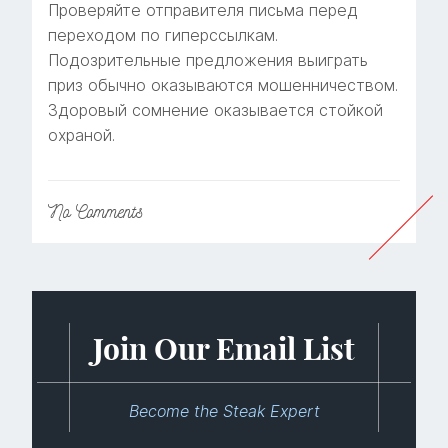
Проверяйте отправителя письма перед
переходом по гиперссылкам.
Подозрительные предложения выиграть
приз обычно оказываются мошенничеством.
Здоровый сомнение оказывается стойкой
охраной.
No
Comments
Join Our Email List
Become the Steak Expert