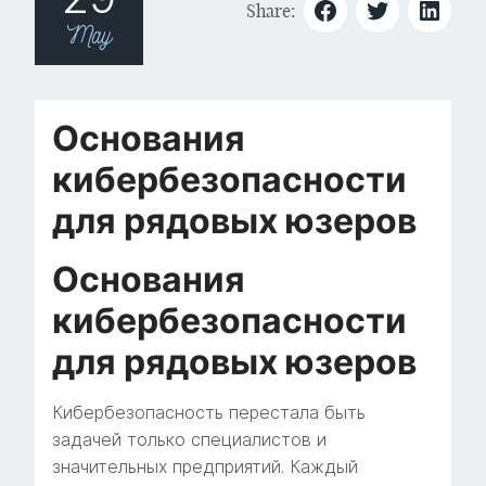
Share:
May
Основания
кибербезопасности
для рядовых юзеров
Основания
кибербезопасности
для рядовых юзеров
Кибербезопасность перестала быть
задачей только специалистов и
значительных предприятий. Каждый