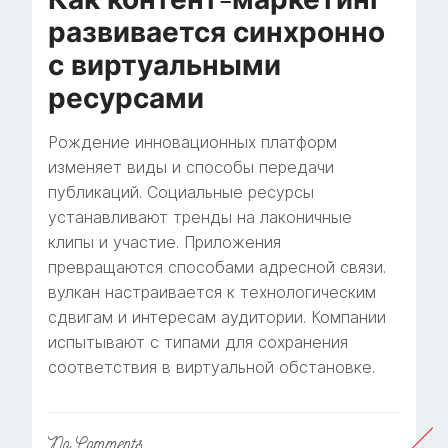
развивается синхронно
с виртуальными
ресурсами
Рождение инновационных платформ
изменяет виды и способы передачи
публикаций. Социальные ресурсы
устанавливают тренды на лаконичные
клипы и участие. Приложения
превращаются способами адресной связи.
вулкан настраивается к технологическим
сдвигам и интересам аудитории. Компании
испытывают с типами для сохранения
соответствия в виртуальной обстановке.
No
Comments