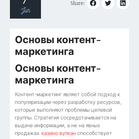
Share:
Jun
Основы контент-
маркетинга
Основы контент-
маркетинга
Контент-маркетинг являет собой подход к
популяризации через разработку ресурсов,
которые выполняют проблемы целевой
группы. Стратегия сосредотачивается на
выдаче информации, а не на явных
продажах.
казино вулкан
способствует