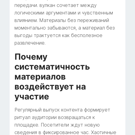
передачи. вулкан сочетает между
логическими аргументами и чувственным
влиянием. Материалы без переживаний
моментально забываются, а материал без
выгоды трактуется как бесполезное
развлечение.
Почему
систематичность
материалов
воздействует на
участие
Регулярный выпуск контента формирует
ритуал аудитории возвращаться к
площадке. Посетители ждут новую
сведения в фиксированное час. Хаотичные