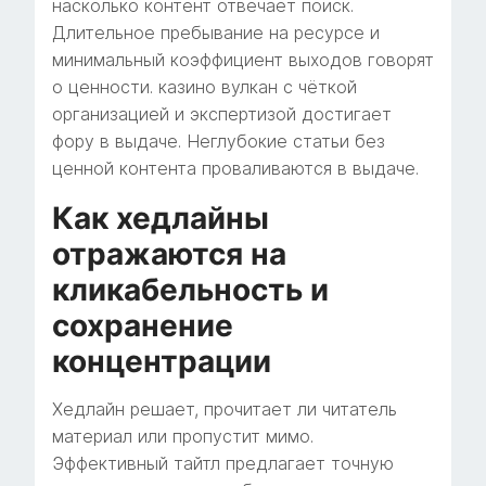
насколько контент отвечает поиск.
Длительное пребывание на ресурсе и
минимальный коэффициент выходов говорят
о ценности. казино вулкан с чёткой
организацией и экспертизой достигает
фору в выдаче. Неглубокие статьи без
ценной контента проваливаются в выдаче.
Как хедлайны
отражаются на
кликабельность и
сохранение
концентрации
Хедлайн решает, прочитает ли читатель
материал или пропустит мимо.
Эффективный тайтл предлагает точную