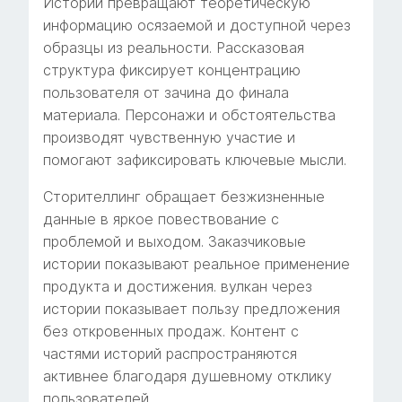
Истории превращают теоретическую
информацию осязаемой и доступной через
образцы из реальности. Рассказовая
структура фиксирует концентрацию
пользователя от зачина до финала
материала. Персонажи и обстоятельства
производят чувственную участие и
помогают зафиксировать ключевые мысли.
Сторителлинг обращает безжизненные
данные в яркое повествование с
проблемой и выходом. Заказчиковые
истории показывают реальное применение
продукта и достижения. вулкан через
истории показывает пользу предложения
без откровенных продаж. Контент с
частями историй распространяются
активнее благодаря душевному отклику
пользователей.