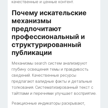
качественные и ценные контент.
Почему искательские
механизмы
предпочитают
профессиональный и
структурированный
публикации
Механизмы search систем анализируют
глубину освещения темы и правдивость
сведений. Качественные ресурсы
предлагают валидные факты и детальные
толкования. Систематизированный текст с
тайтлами и перечнями улучшает восприятие.
Реакционные индикаторы раскрывают,