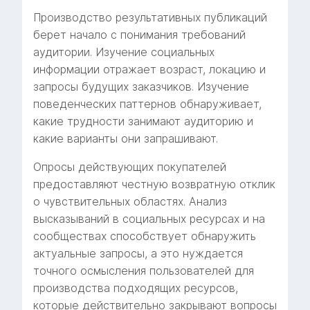
Производство результативных публикаций
берет начало с понимания требований
аудитории. Изучение социальных
информации отражает возраст, локацию и
запросы будущих заказчиков. Изучение
поведенческих паттернов обнаруживает,
какие трудности занимают аудиторию и
какие варианты они запрашивают.
Опросы действующих покупателей
предоставляют честную возвратную отклик
о чувствительных областях. Анализ
высказываний в социальных ресурсах и на
сообществах способствует обнаружить
актуальные запросы, а это нуждается
точного осмысления пользователей для
производства подходящих ресурсов,
которые действительно закрывают вопросы