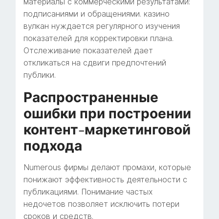
материалы с коммерческими результатами:
подписаниями и обращениями. казино
вулкан нуждается регулярного изучения
показателей для корректировки плана.
Отслеживание показателей дает
откликаться на сдвиги предпочтений
публики.
Распространенные
ошибки при построении
контент-маркетинговой
подхода
Numerous фирмы делают промахи, которые
понижают эффективность деятельности с
публикациями. Понимание частых
недочетов позволяет исключить потери
сроков и средств.