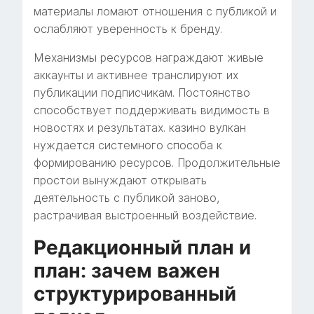
материалы ломают отношения с публикой и
ослабляют уверенность к бренду.
Механизмы ресурсов награждают живые
аккаунты и активнее транслируют их
публикации подписчикам. Постоянство
способствует поддерживать видимость в
новостях и результатах. казино вулкан
нуждается системного способа к
формированию ресурсов. Продолжительные
простои вынуждают открывать
деятельность с публикой заново,
растрачивая выстроенный воздействие.
Редакционный план и
план: зачем важен
структурированный