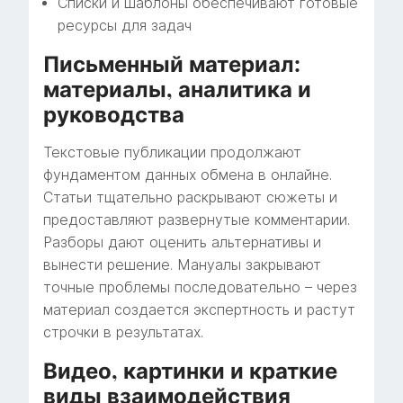
Списки и шаблоны обеспечивают готовые
ресурсы для задач
Письменный материал:
материалы, аналитика и
руководства
Текстовые публикации продолжают
фундаментом данных обмена в онлайне.
Статьи тщательно раскрывают сюжеты и
предоставляют развернутые комментарии.
Разборы дают оценить альтернативы и
вынести решение. Мануалы закрывают
точные проблемы последовательно – через
материал создается экспертность и растут
строчки в результатах.
Видео, картинки и краткие
виды взаимодействия