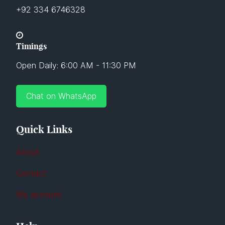
+92 334 6746328
Timings
Open Daily: 6:00 AM - 11:30 PM
Chat on WhatsApp
Quick Links
About
Contact
My account