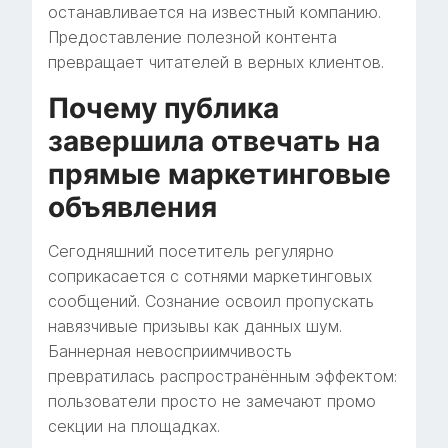
останавливается на известный компанию.
Предоставление полезной контента
превращает читателей в верных клиентов.
Почему публика
завершила отвечать на
прямые маркетинговые
объявления
Сегодняшний посетитель регулярно
соприкасается с сотнями маркетинговых
сообщений. Сознание освоил пропускать
навязчивые призывы как данных шум.
Баннерная невосприимчивость
превратилась распространённым эффектом:
пользователи просто не замечают промо
секции на площадках.