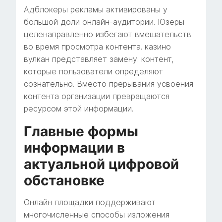
Адблокеры рекламы активированы у
большой доли онлайн-аудитории. Юзеры
целенаправленно избегают вмешательств
во время просмотра контента. казино
вулкан представляет замену: контент,
которые пользователи определяют
сознательно. Вместо прерывания усвоения
контента организации превращаются
ресурсом этой информации.
Главные формы
информации в
актуальной цифровой
обстановке
Онлайн площадки поддерживают
многочисленные способы изложения