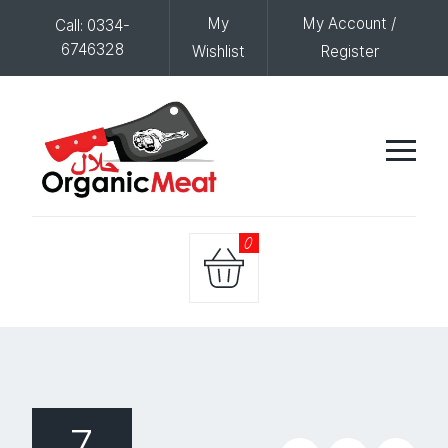
My
My Account /
Call: 0334-
6746328
Wishlist
Register
0
7