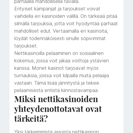
parhaalla mahdollisella tavalla.
Erityiset kampanjat ja tarjoukset voivat
vaihdella eri kasinoiden välillä. On tärkeää pitää
silmällä tarjouksia, jotta voit hyödyntää parhaat
mahdolliset edut. Vertaamalla eri kasinoita,
löydät todennäköisesti sinulle sopivimmat
tarjoukset.
Nettikasinoilla pelaaminen on sosiaalinen
kokemus, jossa voit jakaa voittoja ystävien
kanssa. Monet kasinot tarjoavat myös
turnauksia, joissa voit kilpailla muita pelaajia
vastaan. Tämä lisää jännitystä ja tekee
pelaamisesta entistä kiinnostavampaa.
Miksi nettikasinoiden
yhteydenottotavat ovat
tärkeitä?
Yksi tärkeimmistä asioista nettikasinon