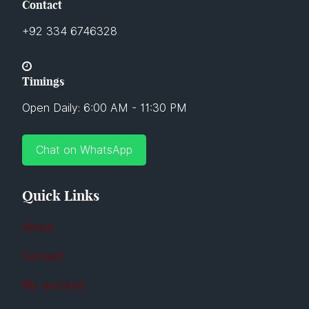
Contact
+92 334 6746328
Timings
Open Daily: 6:00 AM - 11:30 PM
Chat on WhatsApp
Quick Links
About
Contact
My account