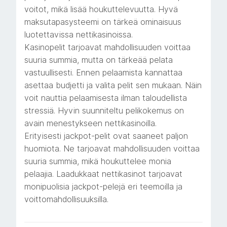
voitot, mikä lisää houkuttelevuutta. Hyvä
maksutapasysteemi on tärkeä ominaisuus
luotettavissa nettikasinoissa.
Kasinopelit tarjoavat mahdollisuuden voittaa
suuria summia, mutta on tärkeää pelata
vastuullisesti. Ennen pelaamista kannattaa
asettaa budjetti ja valita pelit sen mukaan. Näin
voit nauttia pelaamisesta ilman taloudellista
stressiä. Hyvin suunniteltu pelikokemus on
avain menestykseen nettikasinoilla.
Erityisesti jackpot-pelit ovat saaneet paljon
huomiota. Ne tarjoavat mahdollisuuden voittaa
suuria summia, mikä houkuttelee monia
pelaajia. Laadukkaat nettikasinot tarjoavat
monipuolisia jackpot-pelejä eri teemoilla ja
voittomahdollisuuksilla.