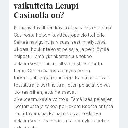
vaikutteita Lempi
Casinolla on?
Pelaajaystävällinen käyttöliittymä tekee Lempi
Casinosta helpon käyttää, jopa aloittelijoille.
Selkeä navigointi ja visuaalisesti miellyttävä
ulkoasu houkuttelevat pelaajia, ja pelit löytää
helposti. Tämä yksinkertaisuus tekee
pelaamisesta nautinnollista ja stressitöntä.
Lempi Casino panostaa myös pelien
turvallisuuteen ja reiluuteen. Kaikki pelit ovat
testattuja ja sertifioituja, joten pelaajat voivat
luottaa siihen, että he saavat
oikeudenmukaisia voittoja. Tämä lisää pelaajien
luottamusta ja tekee pelikokemuksesta entistä
nautittavampaa. Pelaajat voivat keskittyä
pelaamiseen ilman huolta tai epäilyksiä pelien
reiluudesta.