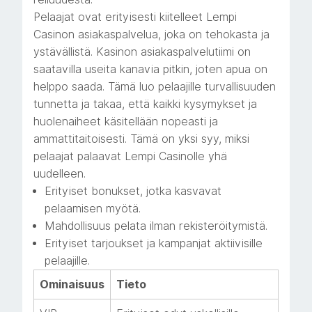
Pelaajat ovat erityisesti kiitelleet Lempi
Casinon asiakaspalvelua, joka on tehokasta ja
ystävällistä. Kasinon asiakaspalvelutiimi on
saatavilla useita kanavia pitkin, joten apua on
helppo saada. Tämä luo pelaajille turvallisuuden
tunnetta ja takaa, että kaikki kysymykset ja
huolenaiheet käsitellään nopeasti ja
ammattitaitoisesti. Tämä on yksi syy, miksi
pelaajat palaavat Lempi Casinolle yhä
uudelleen.
Erityiset bonukset, jotka kasvavat
pelaamisen myötä.
Mahdollisuus pelata ilman rekisteröitymistä.
Erityiset tarjoukset ja kampanjat aktiivisille
pelaajille.
Ominaisuus
Tieto