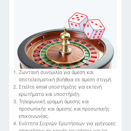
Ζωντανή συνομιλία για άμεση και
αποτελεσματική βοήθεια σε άμεση στιγμή.
Στείλτε email υποστήριξης για εκτενή
ερωτήματα και υποστήριξη.
Τηλεφωνική γραμμή άμεσης και
προσωπικής και άμεσης και προσωπικής
επικοινωνίας.
Ενότητα Συχνών Ερωτήσεων για γρήγορες
απαντήσεις σε κοινές ερωτήσεις για τα