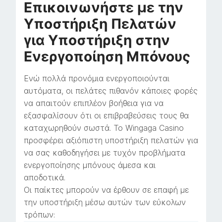
Επικοινωνήστε με την
Υποστήριξη Πελατών
για Υποστήριξη στην
Ενεργοποίηση Μπόνους
Ενώ πολλά προνόμια ενεργοποιούνται
αυτόματα, οι πελάτες πιθανόν κάποιες φορές
να απαιτούν επιπλέον βοήθεια για να
εξασφαλίσουν ότι οι επιβραβεύσεις τους θα
καταχωρηθούν σωστά. Το Wingaga Casino
προσφέρει αξιόπιστη υποστήριξη πελατών για
να σας καθοδηγήσει με τυχόν προβλήματα
ενεργοποίησης μπόνους άμεσα και
αποδοτικά.
Οι παίκτες μπορούν να έρθουν σε επαφή με
την υποστήριξη μέσω αυτών των εύκολων
τρόπων: