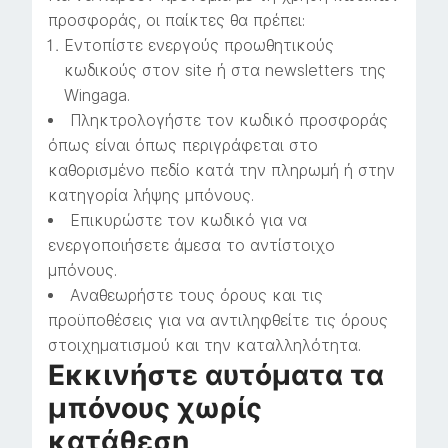
προσφοράς, οι παίκτες θα πρέπει:
Εντοπίστε ενεργούς προωθητικούς
κωδικούς στον site ή στα newsletters της
Wingaga.
Πληκτρολογήστε τον κωδικό προσφοράς
όπως είναι όπως περιγράφεται στο
καθορισμένο πεδίο κατά την πληρωμή ή στην
κατηγορία λήψης μπόνους.
Επικυρώστε τον κωδικό για να
ενεργοποιήσετε άμεσα το αντίστοιχο
μπόνους.
Αναθεωρήστε τους όρους και τις
προϋποθέσεις για να αντιληφθείτε τις όρους
στοιχηματισμού και την καταλληλότητα.
Εκκινήστε αυτόματα τα
μπόνους χωρίς
κατάθεση