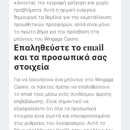
κάνοντας την εγγραφή γρήγορη και χωρίς
προβλήματα. Αυτή η αρχική ενέργεια
δημιουργεί τα θεμέλια για την εκμετάλλευση
προωθητικών προσφορών, αλλά είναι μόνο
το πρώτο βήμα για την πρόσβαση στα
μπόνους του Wingaga Casino.
Επαληθεύστε το email
και τα προσωπικά σας
στοιχεία
Για να ξεκινήσουν ένα μπόνους στο Wingaga
Casino, οι παίκτες πρέπει να επαληθεύσουν
το email τους μέσω ενός συνδέσμου άμεσης
επιβεβαίωσης. Είναι σημαντικό να
εξασφαλίσετε ότι όλα τα προσωπικά
στοιχεία είναι σωστά και επικαιροποιημένα
στις ρυθμίσεις του λογαριασμού. Αυτό το