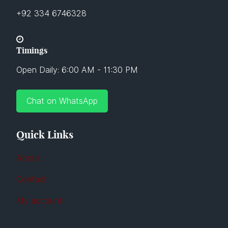
+92 334 6746328
Timings
Open Daily: 6:00 AM - 11:30 PM
Chat on WhatsApp
Quick Links
About
Contact
My account