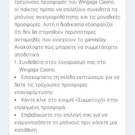
τρέχουσες προσφορές του Wingaga Casino,
οι παίκτες πρέπει να επιλέξουν συνειδητά τα
μπόνους ανατροφοδότησης και τις μοναδικές
προσφορές. Αυτή η διαδικασία εξασφαλίζει
ότι δεν θα στερηθούν περισσότερες
ανταμοιβές που ενισχύουν το gameplay.
Ανακαλύψτε πώς μπορείτε να συμμετάσχετε
αποδοτικά:
Συνδεθείτε στον λογαριασμό σας στο
Wingaga Casino.
Επισκεφτείτε τη σελίδα εκπτώσεων για να
δείτε τις τρέχουσες προσφορές
επαναφόρτωσης.
Κάντε κλικ στο κουμπί «Συμμετοχή» στην
επιλεγμένη προσφορά.
Επιβεβαιώστε την επιλογή σας για να
ενεργοποιήσετε το μπόνους πριν κάνετε μια
κατάθεση.