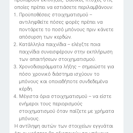
οποίες πρέπει να εστιάσετε περιλαμβάνουν:
Προϋποθέσεις στοιχηματισμού –
αντιληφθείτε πόσες φορές πρέπει να
ποντάρετε το ποσό μπόνους πριν κάνετε
απόσυρση των κερδών.
Κατάλληλα παιχνίδια – ελέγξτε ποια
παιχνίδια συνεισφέρουν στην εκπλήρωση
των απαιτήσεων στοιχηματισμού.
Χρονοδιαγράμματα λήξης – σημειώστε για
πόσο χρονικό διάστημα ισχύουν το
μπόνους και οποιαδήποτε συνδεδεμένα
κέρδη.
Μέγιστα όρια στοιχηματισμού – να είστε
ενήμεροι τους περιορισμούς
στοιχηματισμού όταν παίζετε με χρήματα
μπόνους.
Η αντίληψη αυτών των στοιχείων εγγυάται