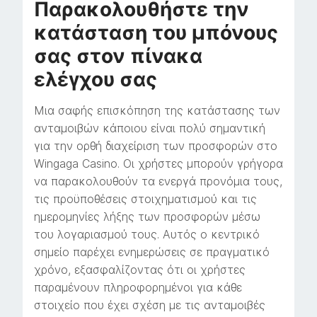
Παρακολουθήστε την
κατάσταση του μπόνους
σας στον πίνακα
ελέγχου σας
Μια σαφής επισκόπηση της κατάστασης των
ανταμοιβών κάποιου είναι πολύ σημαντική
για την ορθή διαχείριση των προσφορών στο
Wingaga Casino. Οι χρήστες μπορούν γρήγορα
να παρακολουθούν τα ενεργά προνόμια τους,
τις προϋποθέσεις στοιχηματισμού και τις
ημερομηνίες λήξης των προσφορών μέσω
του λογαριασμού τους. Αυτός ο κεντρικό
σημείο παρέχει ενημερώσεις σε πραγματικό
χρόνο, εξασφαλίζοντας ότι οι χρήστες
παραμένουν πληροφορημένοι για κάθε
στοιχείο που έχει σχέση με τις ανταμοιβές