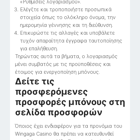
«Ρυθμίσεις λογαριασμού».
Ελέγξτε και τροποποιήστε προσωπικά
στοιχεία όπως το ολόκληρο όνομα, την
ημερομηνία γέννησης και τη διεύθυνση.
Επικυρώστε τις αλλαγές και υποβάλετε
τυχόν απαραίτητα έγγραφα ταυτοποίησης
για επαλήθευση.
Τηρώντας αυτά τα βήματα, ο λογαριασμός
μένει συμβατός με τις προϋποθέσεις και
έτοιμος για ενεργοποίηση μπόνους.
Δείτε τις
προσφερόμενες
προσφορές μπόνους στη
σελίδα προσφορών
Όποιος έχει ενδιαφέρον για τα προνόμια του
Wingaga Casino θα πρέπει να κατευθυνθεί