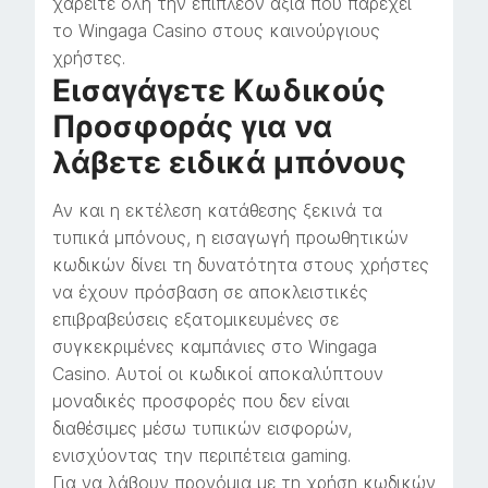
χαρείτε όλη την επιπλέον αξία που παρέχει
το Wingaga Casino στους καινούργιους
χρήστες.
Εισαγάγετε Κωδικούς
Προσφοράς για να
λάβετε ειδικά μπόνους
Αν και η εκτέλεση κατάθεσης ξεκινά τα
τυπικά μπόνους, η εισαγωγή προωθητικών
κωδικών δίνει τη δυνατότητα στους χρήστες
να έχουν πρόσβαση σε αποκλειστικές
επιβραβεύσεις εξατομικευμένες σε
συγκεκριμένες καμπάνιες στο Wingaga
Casino. Αυτοί οι κωδικοί αποκαλύπτουν
μοναδικές προσφορές που δεν είναι
διαθέσιμες μέσω τυπικών εισφορών,
ενισχύοντας την περιπέτεια gaming.
Για να λάβουν προνόμια με τη χρήση κωδικών