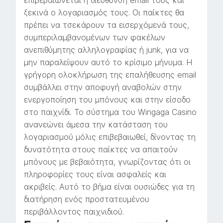
επιβεβαιώνεται η διεύθυνση email τους και
ξεκινά ο λογαριασμός τους. Οι παίκτες θα
πρέπει να τσεκάρουν τα εισερχόμενά τους,
συμπεριλαμβανομένων των φακέλων
ανεπιθύμητης αλληλογραφίας ή junk, για να
μην παραλείψουν αυτό το κρίσιμο μήνυμα. Η
γρήγορη ολοκλήρωση της επαλήθευσης email
συμβάλλει στην αποφυγή αναβολών στην
ενεργοποίηση του μπόνους και στην είσοδο
στο παιχνίδι. Το σύστημα του Wingaga Casino
ανανεώνει άμεσα την κατάσταση του
λογαριασμού μόλις επιβεβαιωθεί, δίνοντας τη
δυνατότητα στους παίκτες να απαιτούν
μπόνους με βεβαιότητα, γνωρίζοντας ότι οι
πληροφορίες τους είναι ασφαλείς και
ακριβείς. Αυτό το βήμα είναι ουσιώδες για τη
διατήρηση ενός προστατευμένου
περιβάλλοντος παιχνιδιού.