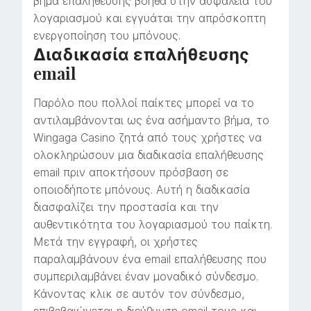
βήμα επαλήθευσης βοηθά στην ασφάλεια του
λογαριασμού και εγγυάται την απρόσκοπτη
ενεργοποίηση του μπόνους.
Διαδικασία επαλήθευσης
email
Παρόλο που πολλοί παίκτες μπορεί να το
αντιλαμβάνονται ως ένα ασήμαντο βήμα, το
Wingaga Casino ζητά από τους χρήστες να
ολοκληρώσουν μια διαδικασία επαλήθευσης
email πριν αποκτήσουν πρόσβαση σε
οποιοδήποτε μπόνους. Αυτή η διαδικασία
διασφαλίζει την προστασία και την
αυθεντικότητα του λογαριασμού του παίκτη.
Μετά την εγγραφή, οι χρήστες
παραλαμβάνουν ένα email επαλήθευσης που
συμπεριλαμβάνει έναν μοναδικό σύνδεσμο.
Κάνοντας κλικ σε αυτόν τον σύνδεσμο,