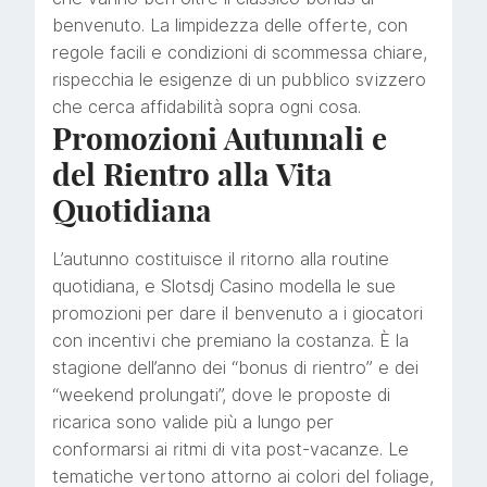
benvenuto. La limpidezza delle offerte, con
regole facili e condizioni di scommessa chiare,
rispecchia le esigenze di un pubblico svizzero
che cerca affidabilità sopra ogni cosa.
Promozioni Autunnali e
del Rientro alla Vita
Quotidiana
L’autunno costituisce il ritorno alla routine
quotidiana, e Slotsdj Casino modella le sue
promozioni per dare il benvenuto a i giocatori
con incentivi che premiano la costanza. È la
stagione dell’anno dei “bonus di rientro” e dei
“weekend prolungati”, dove le proposte di
ricarica sono valide più a lungo per
conformarsi ai ritmi di vita post-vacanze. Le
tematiche vertono attorno ai colori del foliage,