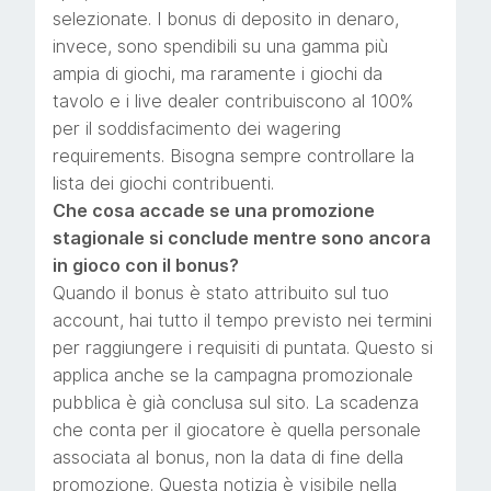
selezionate. I bonus di deposito in denaro,
invece, sono spendibili su una gamma più
ampia di giochi, ma raramente i giochi da
tavolo e i live dealer contribuiscono al 100%
per il soddisfacimento dei wagering
requirements. Bisogna sempre controllare la
lista dei giochi contribuenti.
Che cosa accade se una promozione
stagionale si conclude mentre sono ancora
in gioco con il bonus?
Quando il bonus è stato attribuito sul tuo
account, hai tutto il tempo previsto nei termini
per raggiungere i requisiti di puntata. Questo si
applica anche se la campagna promozionale
pubblica è già conclusa sul sito. La scadenza
che conta per il giocatore è quella personale
associata al bonus, non la data di fine della
promozione. Questa notizia è visibile nella