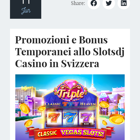
Share:
Jun
Promozioni e Bonus
Temporanei allo Slotsdj
Casino in Svizzera