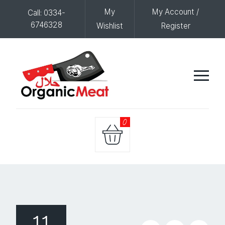
My
My Account /
Call: 0334-
6746328
Wishlist
Register
0
11