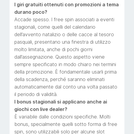
I giri gratuiti ottenuti con promozioni a tema
durano poco?
Accade spesso. I free spin associati a eventi
stagionali, come quelli del calendario
dell’avvento natalizio o delle cacce al tesoro
pasquali, presentano una finestra di utilizzo
molto limitata, anche di pochi giorni
dall’assegnazione. Questo aspetto viene
sempre specificato in modo chiaro nei termini
della promozione. È fondamentale usarli prima
della scadenza, perché saranno eliminati
automaticamente dal conto una volta passato
il periodo di validità.
I bonus stagionali si applicano anche ai
giochi con live dealer?
È variabile dalle condizioni specifiche. Molti
bonus, specialmente quelli sotto forma di free
spin, sono utilizzabili solo per alcune slot