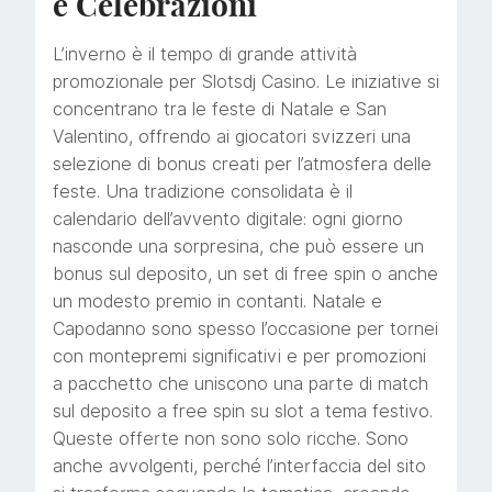
e Celebrazioni
L’inverno è il tempo di grande attività
promozionale per Slotsdj Casino. Le iniziative si
concentrano tra le feste di Natale e San
Valentino, offrendo ai giocatori svizzeri una
selezione di bonus creati per l’atmosfera delle
feste. Una tradizione consolidata è il
calendario dell’avvento digitale: ogni giorno
nasconde una sorpresina, che può essere un
bonus sul deposito, un set di free spin o anche
un modesto premio in contanti. Natale e
Capodanno sono spesso l’occasione per tornei
con montepremi significativi e per promozioni
a pacchetto che uniscono una parte di match
sul deposito a free spin su slot a tema festivo.
Queste offerte non sono solo ricche. Sono
anche avvolgenti, perché l’interfaccia del sito