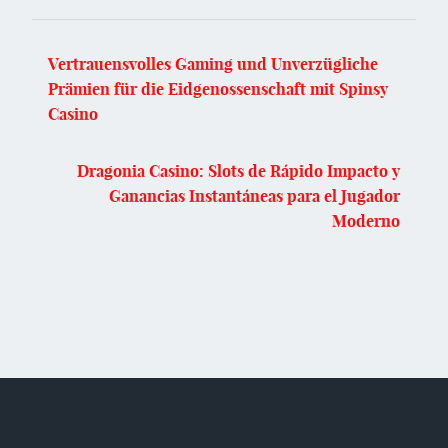
Vertrauensvolles Gaming und Unverzügliche
Prämien für die Eidgenossenschaft mit Spinsy
Casino
Dragonia Casino: Slots de Rápido Impacto y
Ganancias Instantáneas para el Jugador
Moderno