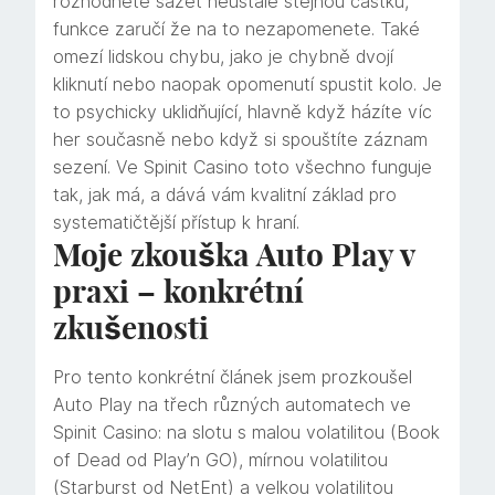
rozhodnete sázet neustále stejnou částku,
funkce zaručí že na to nezapomenete. Také
omezí lidskou chybu, jako je chybně dvojí
kliknutí nebo naopak opomenutí spustit kolo. Je
to psychicky uklidňující, hlavně když házíte víc
her současně nebo když si spouštíte záznam
sezení. Ve Spinit Casino toto všechno funguje
tak, jak má, a dává vám kvalitní základ pro
systematičtější přístup k hraní.
Moje zkouška Auto Play v
praxi – konkrétní
zkušenosti
Pro tento konkrétní článek jsem prozkoušel
Auto Play na třech různých automatech ve
Spinit Casino: na slotu s malou volatilitou (Book
of Dead od Play’n GO), mírnou volatilitou
(Starburst od NetEnt) a velkou volatilitou