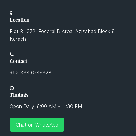
Location
Plot R 1372, Federal B Area, Azizabad Block 8,
Karachi.
Contact
+92 334 6746328
Timings
Open Daily: 6:00 AM - 11:30 PM
Chat on WhatsApp