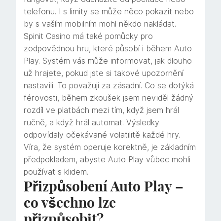
telefonu. I s limity se může něco pokazit nebo
by s vaším mobilním mohl někdo nakládat.
Spinit Casino má také pomůcky pro
zodpovědnou hru, které působí i během Auto
Play. Systém vás může informovat, jak dlouho
už hrajete, pokud jste si takové upozornění
nastavili. To považuji za zásadní. Co se dotýká
férovosti, během zkoušek jsem neviděl žádný
rozdíl ve platbách mezi tím, když jsem hrál
ručně, a když hrál automat. Výsledky
odpovídaly očekávané volatilitě každé hry.
Víra, že systém operuje korektně, je základním
předpokladem, abyste Auto Play vůbec mohli
používat s klidem.
Přizpůsobení Auto Play –
co všechno lze
přizpůsobit?