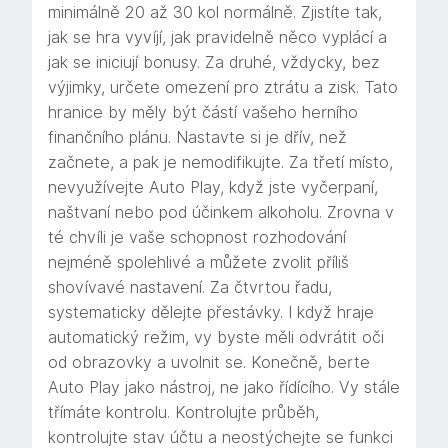
minimálně 20 až 30 kol normálně. Zjistíte tak,
jak se hra vyvíjí, jak pravidelně něco vyplácí a
jak se iniciují bonusy. Za druhé, vždycky, bez
výjimky, určete omezení pro ztrátu a zisk. Tato
hranice by měly být částí vašeho herního
finančního plánu. Nastavte si je dřív, než
začnete, a pak je nemodifikujte. Za třetí místo,
nevyužívejte Auto Play, když jste vyčerpaní,
naštvaní nebo pod účinkem alkoholu. Zrovna v
té chvíli je vaše schopnost rozhodování
nejméně spolehlivé a můžete zvolit příliš
shovívavé nastavení. Za čtvrtou řadu,
systematicky dělejte přestávky. I když hraje
automatický režim, vy byste měli odvrátit oči
od obrazovky a uvolnit se. Konečně, berte
Auto Play jako nástroj, ne jako řídícího. Vy stále
třímáte kontrolu. Kontrolujte průběh,
kontrolujte stav účtu a neostýchejte se funkci