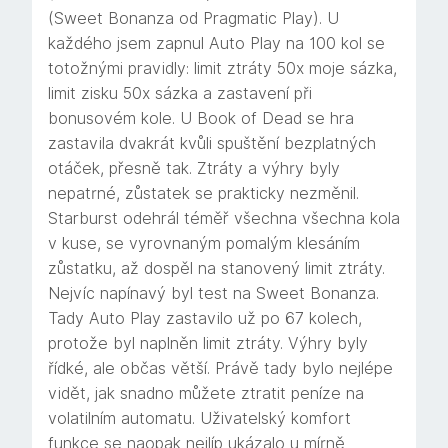
(Sweet Bonanza od Pragmatic Play). U
každého jsem zapnul Auto Play na 100 kol se
totožnými pravidly: limit ztráty 50x moje sázka,
limit zisku 50x sázka a zastavení při
bonusovém kole. U Book of Dead se hra
zastavila dvakrát kvůli spuštění bezplatných
otáček, přesně tak. Ztráty a výhry byly
nepatrné, zůstatek se prakticky nezměnil.
Starburst odehrál téměř všechna všechna kola
v kuse, se vyrovnaným pomalým klesáním
zůstatku, až dospěl na stanovený limit ztráty.
Nejvíc napínavý byl test na Sweet Bonanza.
Tady Auto Play zastavilo už po 67 kolech,
protože byl naplněn limit ztráty. Výhry byly
řídké, ale občas větší. Právě tady bylo nejlépe
vidět, jak snadno můžete ztratit peníze na
volatilním automatu. Uživatelský komfort
funkce se naopak nejlíp ukázalo u mírně