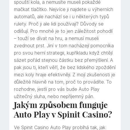
spouští kola, a nemusíte museli pokaždé
mačkat tlačítko. Nejvíce ji najdete u výherních
automatů, ale nachází se i u některých typů
rulety. Proč ji ale lidi používají? Důvody se
odlišují. Pro mnohé je to jen záležitost pohodlí
– touží se dívat na hru, a nemusí museli
zvednout prst. Jiní v tom nacházejí pomocníka
pro svou herní strategii, kupříkladu když chtějí
sázet pořád stejnou částku bez přemýšlení. A
pak jsou ti, kteří věří, že bez lidského zpoždění
mezi koly hraje efektivněji. Z mojí zkušenosti je
důležité hlavně na tom, proč to provádíte. To
rozhodne, jestli pro vás bude Auto Play
užitečný sluha, nebo nepříjemný pán.
Jakým způsobem funguje
Auto Play v Spinit Casino?
Ve Spinit Casino Auto Play probíhá tak, jak