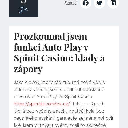
Share:
Jun
Prozkoumal jsem
funkci Auto Play v
Spinit Casino: klady a
zápory
Jako člověk, který rád zkoumá nové věci v
online kasinech, jsem se odhodlal důkladně
otestovat Auto Play ve Spinit Casino
https://spinnits.com/cs-cz/
. Tahle možnost,
která bez vašeho zásahu roztáčí kola bez
neustálého stiskání, garantuje zejména pohodlí.
Měl jsem v úmyslu ověřit, zdali to skutečně