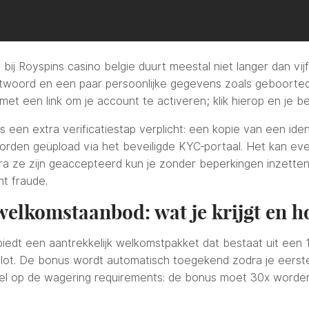
bij Royspins casino belgie duurt meestal niet langer dan vijf
htwoord en een paar persoonlijke gegevens zoals geboorte
met een link om je account te activeren; klik hierop en je be
s een extra verificatiestap verplicht: een kopie van een ide
orden geüpload via het beveiligde KYC‑portaal. Het kan ev
 ze zijn geaccepteerd kun je zonder beperkingen inzetten.
t fraude.
elkomstaanbod: wat je krijgt en ho
biedt een aantrekkelijk welkomstpakket dat bestaat uit een
slot. De bonus wordt automatisch toegekend zodra je eerste 
wel op de wagering requirements: de bonus moet 30x worde