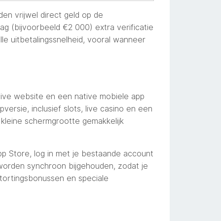
n vrijwel direct geld op de
 (bijvoorbeeld €2 000) extra verificatie
le uitbetalingssnelheid, vooral wanneer
sive website en een native mobiele app
ersie, inclusief slots, live casino en een
n kleine schermgrootte gemakkelijk
App Store, log in met je bestaande account
n worden synchroon bijgehouden, zodat je
tortingsbonussen en speciale