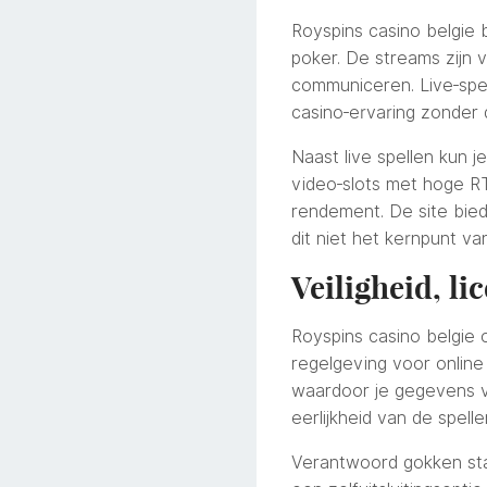
Royspins casino belgie 
poker. De streams zijn 
communiceren. Live‑spe
casino‑ervaring zonder d
Naast live spellen kun 
video‑slots met hoge R
rendement. De site bie
dit niet het kernpunt van
Veiligheid, l
Royspins casino belgie
regelgeving voor online
waardoor je gegevens ve
eerlijkheid van de spell
Verantwoord gokken staat