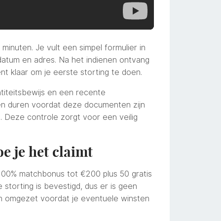
 minuten. Je vult een simpel formulier in
datum en adres. Na het indienen ontvang
nt klaar om je eerste storting te doen.
ntiteitsbewijs en een recente
en duren voordat deze documenten zijn
 Deze controle zorgt voor een veilig
e je het claimt
 100% matchbonus tot €200 plus 50 gratis
storting is bevestigd, dus er is geen
n omgezet voordat je eventuele winsten