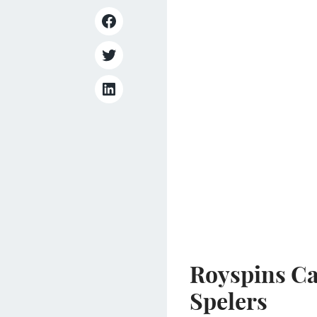
Royspins Ca
Spelers