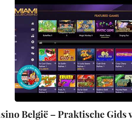
sino België – Praktische Gids 