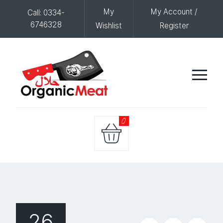
My
My Account /
Call: 0334-
6746328
Wishlist
Register
0
26