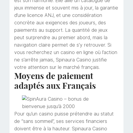
est son harmonie. Elle allie un catalogue de
jeux immense et souvent mis à jour, la garantie
d’une licence ANJ, et une considération
concrète aux exigences des joueurs, des
paiements au support. La quantité de jeux
peut surprendre au premier abord, mais la
navigation claire permet de s’y retrouver. Si
vous recherchez un casino en ligne où l’action
ne s’arrête jamais, Spinaura Casino justifie
votre attention sur le marché français.
Moyens de paiement
adaptés aux Français
Pour qu’un casino puisse prétendre au statut
de “sans sommeil”, ses services financiers
doivent être à la hauteur. Spinaura Casino