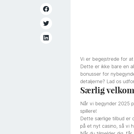
Vi er begejstrede for a
Dette er ikke bare en al
bonusser for nybegynder
detaljerne? Lad os udfo
Særlig velkom
Når vi begynder 2025 på
spillere!
Dette særlige tilbud er 
på et nyt casino, så vi 
Når du tilmelder dig, få