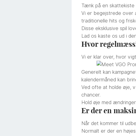
Tænk på en skattekiste f
Vi er begejstrede over a
traditionelle hits og frisk
Disse eksklusive spil l
Lad os kaste os ud i de
Hvor regelmæss
Vi er klar over, hvor vi
Generelt kan kampagnefr
kalendermåned kan brin
Ved ofte at holde øje, vi
chancer.
Hold øje med ændringer
Er der en maksi
Når det kommer til udbe
Normalt er der en højes