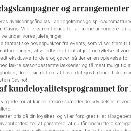
igdagskampagner og arrangementer
res rivaliseringsånd løs i de regelmæssige spilleautomatturneri
n Casino. Vi er ekstremt glade for at kunne annoncere en ræ
ive under vores julefejringer.
le fantastiske hovedpunkter fra events, som vi ser frem til ti
tturneringer, vil vi indføre et hint af julefortryllelse til vore
edt eksklusive fordele og gaver, så der er en oplevelse for
 med lækre sæsonbestemte lækkerier og få mest muligt ud af
igholder, drejer sig det om at have det sjovt, danne hukomm
stein Casino!
af kundeloyalitetsprogrammet for 
 vi glade for at kunne afsløre spændende udvidelser af vore
llere.
ter pris på din loyalitet, og vi er forpligtet til at tilbageb
iveaufordele for at garantere, at du får endnu flere særlige
uerne, vil dine spillerbelønninger øges, hvilket giver dig adga