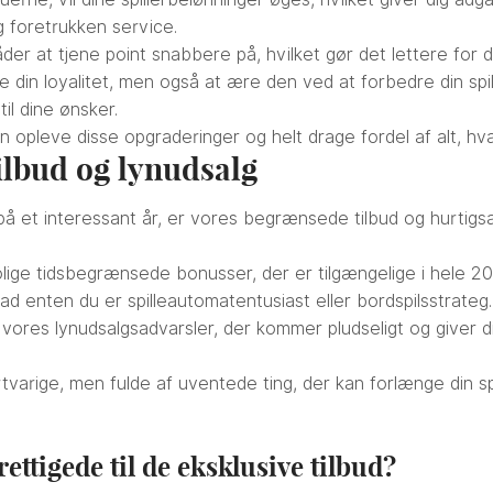
g foretrukken service.
der at tjene point snabbere på, hvilket gør det lettere for 
de din loyalitet, men også at ære den ved at forbedre din 
il dine ønsker.
kan opleve disse opgraderinger og helt drage fordel af alt, hv
lbud og lynudsalg
 et interessant år, er vores begrænsede tilbud og hurtigsalg
olige tidsbegrænsede bonusser, der er tilgængelige i hele 202
hvad enten du er spilleautomatentusiast eller bordspilsstrateg.
vores lynudsalgsadvarsler, der kommer pludseligt og giver d
rtvarige, men fulde af uventede ting, der kan forlænge din sp
rettigede til de eksklusive tilbud?