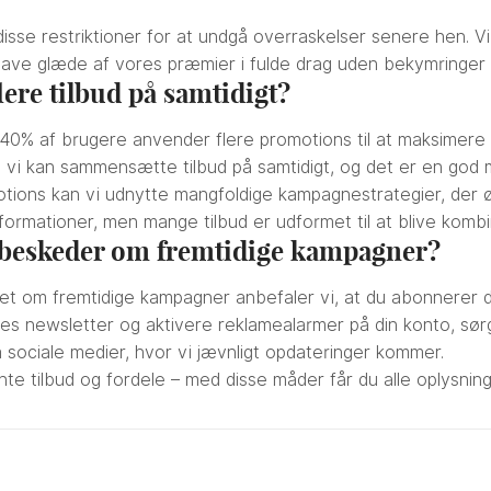
disse restriktioner for at undgå overraskelser senere hen. Vi 
 have glæde af vores præmier i fulde drag uden bekymringe
lere tilbud på samtidigt?
 40% af brugere anvender flere promotions til at maksimere
om vi kan sammensætte tilbud på samtidigt, og det er en god
tions kan vi udnytte mangfoldige kampagnestrategier, der ø
informationer, men mange tilbud er udformet til at blive komb
 beskeder om fremtidige kampagner?
eret om fremtidige kampagner anbefaler vi, at du abonnerer 
s newsletter og aktivere reklamealarmer på din konto, sørger
 sociale medier, hvor vi jævnligt opdateringer kommer.
ante tilbud og fordele – med disse måder får du alle oplysning