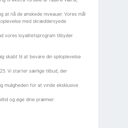
dig at nå de ønskede niveauer. Vores mål
spiloplevelse med skræddersyede
ad vores loyalitetsprogram tilbyder.
 skabt til at bevare din spiloplevelse
5. Vi starter særlige tilbud, der
ig muligheden for at vinde eksklusive
iltid og øge dine præmier.