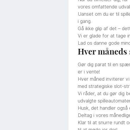
vores omfattende udvalg 
Uanset om du er til spil
i gang.
Gå ikke glip af det – dett
Vi er glade for at tage 
Lad os danne gode min
Hver måneds 
Gør dig parat til en sp
er i vente!
Hver måned inviterer v
med strategiske slot-str
Vi råder, at du gør dig
udvalgte spilleautomate
Husk, det handler også 
Deltag i vores månedlig
Klar til at snurre rund
til at møde jer der!