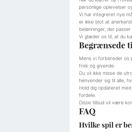
personlige oplevelser o
Vi har integreret nye må
er ikke blot at anerken
belønninger, der passer t
Vi glæder os til, at du 
Begrænsede ti
Mens vi forbereder os på
frisk og givende.
Du vil ikke misse de utr
henvender sig til alle, 
Hold dig opdateret med 
fordele.
Disse tilbud vil være ko
FAQ
Hvilke spil er be