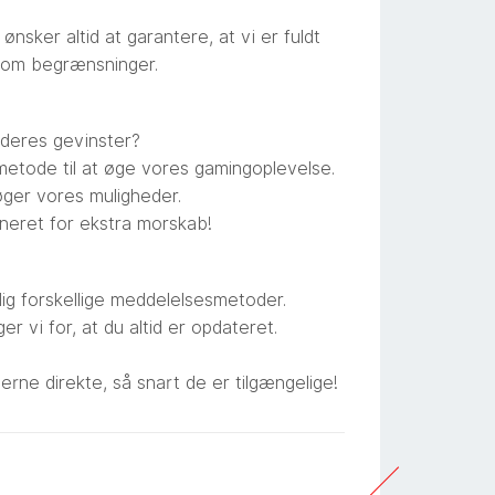
ønsker altid at garantere, at vi er fuldt
r om begrænsninger.
 deres gevinster?
 metode til at øge vores gamingoplevelse.
ger vores muligheder.
ineret for ekstra morskab!
dig forskellige meddelelsesmetoder.
 vi for, at du altid er opdateret.
erne direkte, så snart de er tilgængelige!