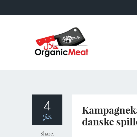
4
Kampagnekal
Jun
danske spill
Share: