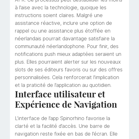
à l’aise avec la technologie, quoique les
instructions soient claires. Malgré une
assistance réactive, inclure une option de
rappel ou une assistance plus étoffée en
néerlandais pourrait davantage satisfaire la
communauté néerlandophone. Pour finir, des
notifications push mieux adaptées seraient un
plus. Elles pourraient alerter sur les nouveaux
slots de ses éditeurs favoris ou sur des offres
personnalisées. Cela renforcerait l’implication
et la praticité de l’application au quotidien.
Interface utilisateur et
Expérience de Navigation
L’interface de l’app Spinorhino favorise la
clarté et la facilité d’accès. Une barre de
navigation reste fixée en bas de l’écran. Elle