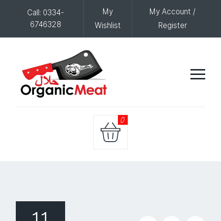
My
My Account /
Call: 0334-
6746328
Wishlist
Register
0
11