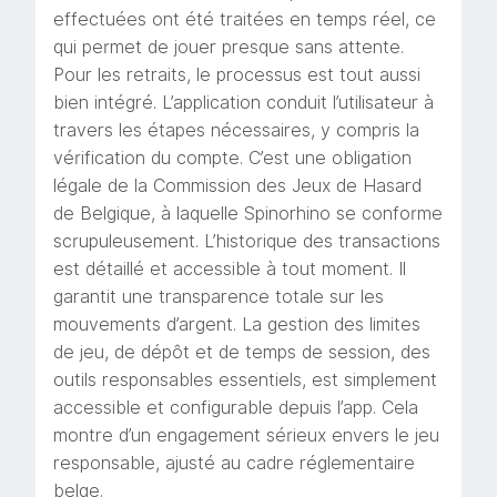
effectuées ont été traitées en temps réel, ce
qui permet de jouer presque sans attente.
Pour les retraits, le processus est tout aussi
bien intégré. L’application conduit l’utilisateur à
travers les étapes nécessaires, y compris la
vérification du compte. C’est une obligation
légale de la Commission des Jeux de Hasard
de Belgique, à laquelle Spinorhino se conforme
scrupuleusement. L’historique des transactions
est détaillé et accessible à tout moment. Il
garantit une transparence totale sur les
mouvements d’argent. La gestion des limites
de jeu, de dépôt et de temps de session, des
outils responsables essentiels, est simplement
accessible et configurable depuis l’app. Cela
montre d’un engagement sérieux envers le jeu
responsable, ajusté au cadre réglementaire
belge.