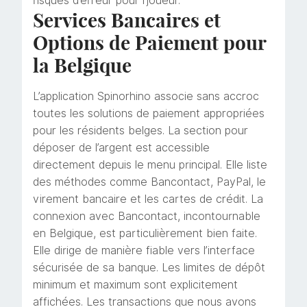
risques d’erreur pour l’joueur.
Services Bancaires et
Options de Paiement pour
la Belgique
L’application Spinorhino associe sans accroc
toutes les solutions de paiement appropriées
pour les résidents belges. La section pour
déposer de l’argent est accessible
directement depuis le menu principal. Elle liste
des méthodes comme Bancontact, PayPal, le
virement bancaire et les cartes de crédit. La
connexion avec Bancontact, incontournable
en Belgique, est particulièrement bien faite.
Elle dirige de manière fiable vers l’interface
sécurisée de sa banque. Les limites de dépôt
minimum et maximum sont explicitement
affichées. Les transactions que nous avons