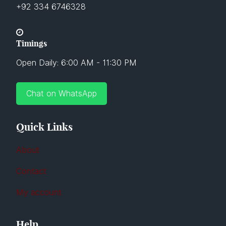
+92 334 6746328
Timings
Open Daily: 6:00 AM - 11:30 PM
Chat on WhatsApp
Quick Links
About
Contact
My account
Help