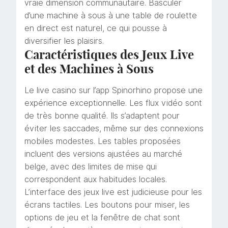
vraie dimension communautaire. Basculer
d’une machine à sous à une table de roulette
en direct est naturel, ce qui pousse à
diversifier les plaisirs.
Caractéristiques des Jeux Live
et des Machines à Sous
Le live casino sur l’app Spinorhino propose une
expérience exceptionnelle. Les flux vidéo sont
de très bonne qualité. Ils s’adaptent pour
éviter les saccades, même sur des connexions
mobiles modestes. Les tables proposées
incluent des versions ajustées au marché
belge, avec des limites de mise qui
correspondent aux habitudes locales.
L’interface des jeux live est judicieuse pour les
écrans tactiles. Les boutons pour miser, les
options de jeu et la fenêtre de chat sont