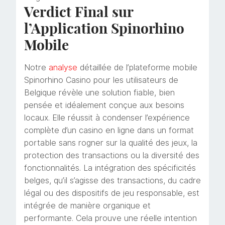
Verdict Final sur
l’Application Spinorhino
Mobile
Notre
analyse
détaillée de l’plateforme mobile
Spinorhino Casino pour les utilisateurs de
Belgique révèle une solution fiable, bien
pensée et idéalement conçue aux besoins
locaux. Elle réussit à condenser l’expérience
complète d’un casino en ligne dans un format
portable sans rogner sur la qualité des jeux, la
protection des transactions ou la diversité des
fonctionnalités. La intégration des spécificités
belges, qu’il s’agisse des transactions, du cadre
légal ou des dispositifs de jeu responsable, est
intégrée de manière organique et
performante. Cela prouve une réelle intention