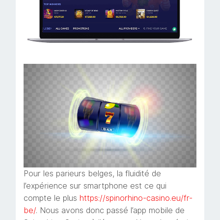
Pour les parieurs belges, la fluidité de
l’expérience sur smartphone est ce qui
compte le plus
https://spinorhino-casino.eu/fr-
be/
. Nous avons donc passé l’app mobile de