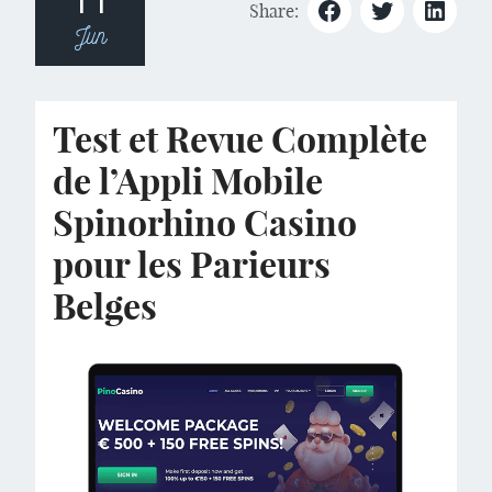
Share:
Jun
Test et Revue Complète
de l’Appli Mobile
Spinorhino Casino
pour les Parieurs
Belges