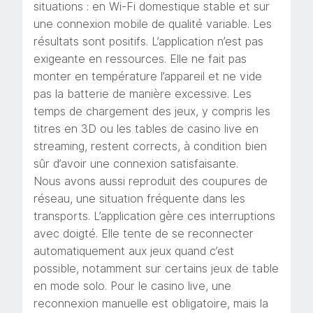
situations : en Wi-Fi domestique stable et sur
une connexion mobile de qualité variable. Les
résultats sont positifs. L’application n’est pas
exigeante en ressources. Elle ne fait pas
monter en température l’appareil et ne vide
pas la batterie de manière excessive. Les
temps de chargement des jeux, y compris les
titres en 3D ou les tables de casino live en
streaming, restent corrects, à condition bien
sûr d’avoir une connexion satisfaisante.
Nous avons aussi reproduit des coupures de
réseau, une situation fréquente dans les
transports. L’application gère ces interruptions
avec doigté. Elle tente de se reconnecter
automatiquement aux jeux quand c’est
possible, notamment sur certains jeux de table
en mode solo. Pour le casino live, une
reconnexion manuelle est obligatoire, mais la