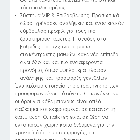
τόσο καλές ημέρες.
Σύστημα VIP & Επιβράβευσης: Προσωπικά
δώρα, γρήγορες αναλήψεις και ένας ειδικός
σύμβουλος προφίλ για τους πιο
δραστήριους παίκτες. Η άνοδος στα
βαθμίδες επιτυγχάνεται μέσω
συγκέντρωσης βαθμών. Κάθε νέο επίπεδο
δίνει όλο και και πιο ενδιαφέροντα
προνόμια, όπως υψηλότερα πλαφόν
ανάληψης και προσφορές γενεθλίων.
Ένα κρίσιμο στοιχείο της στρατηγικής των
προσφορών είναι η διαύγεια. Οι κανόνες και
οι όροι για κάθε μπόνους είναι απλά
διαθέσιμοι και εκφρασμένοι σε κατανοητή
διατύπωση. Οι παίκτες είναι σε θέση να
εντοπίσουν χωρίς κόπο δεδομένα για την
χρονικό διάστημα εφαρμογής, τα