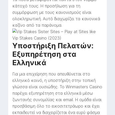
κάτοχό τους. Η προσήλωση για τη
συμμόρφωση με τους κανονισμούς είναι
ολοκληρωτική. Αυτό διαχωρίζει τα κανονικά
καζίνο από τα παράνομα.
Υποστήριξη Πελατών:
Εξυπηρέτηση στα
Ελληνικά
Για μια επιχείρηση που απευθύνεται στο
ελληνικό κοινό, η υποστήριξη στην τοπική
γλώσσα είναι ουσιώδης. Το Winmasters Casino
παρέχει εξυπηρέτηση στα ελληνικά μέσω
ζωντανής συνομιλίας και email. Η ομάδα είναι
προσβάσιμη όλο το εικοσιτετράωρο και έχει
εκπαιδευτεί να διαχειρίζεται ένα ευρύ φάσμα