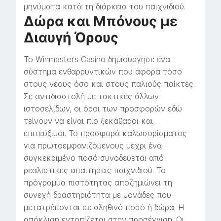
μηνύματα κατά τη διάρκεια του παιχνιδιού.
Δώρα και Μπόνους με
Διαυγή Όρους
Το Winmasters Casino δημιούργησε ένα
σύστημα ενθαρρυντικών που αφορά τόσο
στους νέους όσο και στους παλιούς παίκτες.
Σε αντιδιαστολή με τακτικές άλλων
ιστοσελίδων, οι όροι των προσφορών εδώ
τείνουν να είναι πιο ξεκάθαροι και
επιτεύξιμοι. Το προσφορά καλωσορίσματος
για πρωτοεμφανιζόμενους μέχρι ένα
συγκεκριμένο ποσό συνοδεύεται από
ρεαλιστικές απαιτήσεις παιχνιδιού. Το
πρόγραμμα πιστότητας αποζημιώνει τη
συνεχή δραστηριότητα με μονάδες που
μετατρέπονται σε αληθινό ποσό ή δώρα. Η
απόκλιση εντοπίζεται στην προσέγγιση. Οι