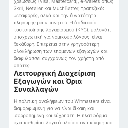
χρεώσεως (Visa, Mastercard), e-wallets όπως
Skrill, Neteller και MuchBetter, τραπεζικές
μεταφορές, αλλά και την δυνατότητα
πληρωμής μέσω κινητού. Η διαδικασία
ταυτοποίησης λογαριασμού (KYC), μολονότι
υποχρεωτική για νομικούς λόγους, είναι
ξεκάθαρη. Επιτρέπει στην γρηγορότερη
ολοκλήρωση των επόμενων εξαγωγών και
διαφυλάσσει συγχρόνως τον χρήστη από
απάτες.
Λειτουργική Διαχείριση
Εξαγωγών και Όρια
Συναλλαγών
Η πολιτική αναλήψεων του Winmasters είναι
διαμορφωμένη για να είναι δίκαιη και
ισορροπημένη και εύχρηστη. Η πλατφόρμα
έχει καθορίσει λογικά πλαίσια ανά κίνηση και