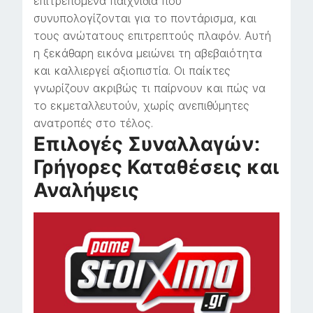
επιτρεπόμενα παιχνίδια που
συνυπολογίζονται για το ποντάρισμα, και
τους ανώτατους επιτρεπτούς πλαφόν. Αυτή
η ξεκάθαρη εικόνα μειώνει τη αβεβαιότητα
και καλλιεργεί αξιοπιστία. Οι παίκτες
γνωρίζουν ακριβώς τι παίρνουν και πώς να
το εκμεταλλευτούν, χωρίς ανεπιθύμητες
ανατροπές στο τέλος.
Επιλογές Συναλλαγών:
Γρήγορες Καταθέσεις και
Αναλήψεις