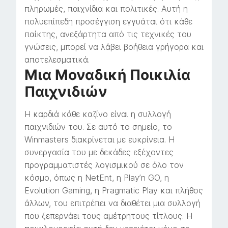
πληρωμές, παιχνίδια και πολιτικές. Αυτή η
πολυεπίπεδη προσέγγιση εγγυάται ότι κάθε
παίκτης, ανεξάρτητα από τις τεχνικές του
γνώσεις, μπορεί να λάβει βοήθεια γρήγορα και
αποτελεσματικά.
Μια Μοναδική Ποικιλία
Παιχνιδιών
Η καρδιά κάθε καζίνο είναι η συλλογή
παιχνιδιών του. Σε αυτό το σημείο, το
Winmasters διακρίνεται με ευκρίνεια. Η
συνεργασία του με δεκάδες εξέχοντες
προγραμματιστές λογισμικού σε όλο τον
κόσμο, όπως η NetEnt, η Play’n GO, η
Evolution Gaming, η Pragmatic Play και πλήθος
άλλων, του επιτρέπει να διαθέτει μια συλλογή
που ξεπερνάει τους αμέτρητους τίτλους. Η