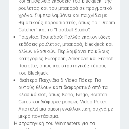
και δημοφιλείς εκδόσεις του blackjack, της
ρουλέτας και του μπακαρά σε πραγματικό
χρόνο. Συμπεριλαμβάνει και παιχνίδια με
θεματικούς παρουσιαστές, όπως το “Dream
Catcher” και το “Football Studio”.
Παιχνίδια Τραπεζιού: Πολλές εκατοντάδες
εκδόσεις ρουλέτας, μπακαρά, blackjack και
άλλων κλασικών. Περιλαμβάνει ποικίλους
κατηγορίες European, American και French
Roulette, όπως και στρατηγικές τύπους
του Blackjack.
Ιδιαίτερα Παιχνίδια & Video Πόκερ: Για
αυτούς θέλουν κάτι διαφορετικό από τα
κλασικά slot, όπως Keno, Bingo, Scratch
Cards και διάφορες μορφές Video Poker.
Αποτελεί μια άμεση εναλλακτική, συχνά με
μικρό ποντάρισμα.
Η στρατηγική του Winmasters για τα