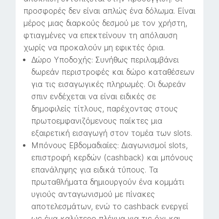
προσφορές δεν είναι απλώς ένα δόλωμα. Είναι
μέρος μιας διαρκούς δεσμού με τον χρήστη,
φτιαγμένες να επεκτείνουν τη απόλαυση
χωρίς να προκαλούν μη εφικτές όρια.
Δώρο Υποδοχής: Συνήθως περιλαμβάνει
δωρεάν περιστροφές και δώρο καταθέσεων
για τις εισαγωγικές πληρωμές. Οι δωρεάν
σπιν ενδέχεται να είναι ειδικές σε
δημοφιλείς τίτλους, παρέχοντας στους
πρωτοεμφανιζόμενους παίκτες μια
εξαιρετική εισαγωγή στον τομέα των slots.
Μπόνους Εβδομαδιαίες: Διαγωνισμοί slots,
επιστροφή κερδών (cashback) και μπόνους
επανάληψης για ειδικά τύπους. Τα
πρωταθλήματα δημιουργούν ένα κομμάτι
υγιούς ανταγωνισμού με πίνακες
αποτελεσμάτων, ενώ το cashback ενεργεί
ως ένα καλύτερο πλέγμα για τις όχι και