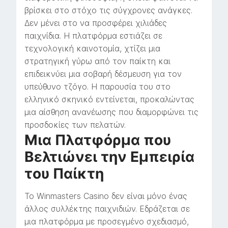
βρίσκει στο στόχο τις σύγχρονες ανάγκες.
Δεν μένει στο να προσφέρει χιλιάδες
παιχνίδια. Η πλατφόρμα εστιάζει σε
τεχνολογική καινοτομία, χτίζει μια
στρατηγική γύρω από τον παίκτη και
επιδεικνύει μια σοβαρή δέσμευση για τον
υπεύθυνο τζόγο. Η παρουσία του στο
ελληνικό σκηνικό εντείνεται, προκαλώντας
μια αίσθηση ανανέωσης που διαμορφώνει τις
προσδοκίες των πελατών.
Μια Πλατφόρμα που
Βελτιώνει την Εμπειρία
του Παίκτη
Το Winmasters Casino δεν είναι μόνο ένας
άλλος συλλέκτης παιχνιδιών. Εδράζεται σε
μια πλατφόρμα με προσεγμένο σχεδιασμό,