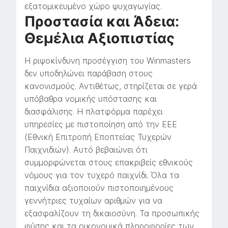
εξατομικευμένο χώρο ψυχαγωγίας.
Προστασία και Άδεια:
Θεμέλια Αξιοπιστίας
Η ριψοκίνδυνη προσέγγιση του Winmasters
δεν υποδηλώνει παράβαση στους
κανονισμούς. Αντιθέτως, στηρίζεται σε γερά
υπόβαθρα νομικής υπόστασης και
διασφάλισης. Η πλατφόρμα παρέχει
υπηρεσίες με πιστοποίηση από την ΕΕΕ
(Εθνική Επιτροπή Εποπτείας Τυχερών
Παιχνιδιών). Αυτό βεβαιώνει ότι
συμμορφώνεται στους επακριβείς εθνικούς
νόμους για τον τυχερό παιχνίδι. Όλα τα
παιχνίδια αξιοποιούν πιστοποιημένους
γεννήτριες τυχαίων αριθμών για να
εξασφαλίζουν τη δικαιοσύνη. Τα προσωπικής
φύσης και τα οικονομικά πληροφορίες των