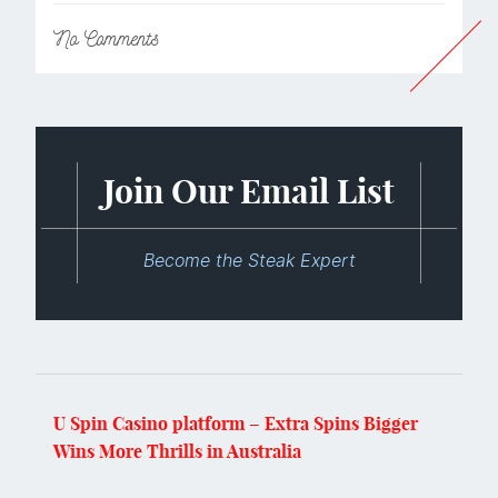
No
Comments
Join Our Email List
Become the Steak Expert
U Spin Casino platform – Extra Spins Bigger
Wins More Thrills in Australia