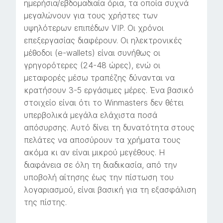
ημερήσια/εβδομαδιαία όρια, τα οποία συχνά
μεγαλώνουν για τους χρήστες των
υψηλότερων επιπέδων VIP. Οι χρόνοι
επεξεργασίας διαφέρουν. Οι ηλεκτρονικές
μέθοδοι (e-wallets) είναι συνήθως οι
γρηγορότερες (24-48 ώρες), ενώ οι
μεταφορές μέσω τραπέζης δύνανται να
κρατήσουν 3-5 εργάσιμες μέρες. Ένα βασικό
στοιχείο είναι ότι το Winmasters δεν θέτει
υπερβολικά μεγάλα ελάχιστα ποσά
απόσυρσης. Αυτό δίνει τη δυνατότητα στους
πελάτες να αποσύρουν τα χρήματα τους
ακόμα κι αν είναι μικρού μεγέθους. Η
διαφάνεια σε όλη τη διαδικασία, από την
υποβολή αίτησης έως την πίστωση του
λογαριασμού, είναι βασική για τη εξασφάλιση
της πίστης.