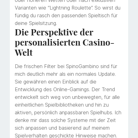
oder höheren Wetten oder nach exklusiven
Varianten wie “Lightning Roulette”. So wirst du
fündig du rasch den passenden Spieltisch für
deine Spielsitzung.
Die Perspektive der
personalisierten Casino-
Welt
Die frischen Filter bei SpinoGambino sind für
mich deutlich mehr als ein normales Update.
Sie gewähren einen Einblick auf die
Entwicklung des Online-Gamings. Der Trend
entwickelt sich weg von unbewegten, für alle
einheitlichen Spielbibliotheken und hin zu
aktiven, persönlich anpassbaren Spielhubs. Ich
denke mir dass solche Systeme mit der Zeit
sich anpassen und basierend auf meinem
Spielverhalten geschickte Hinweise machen.