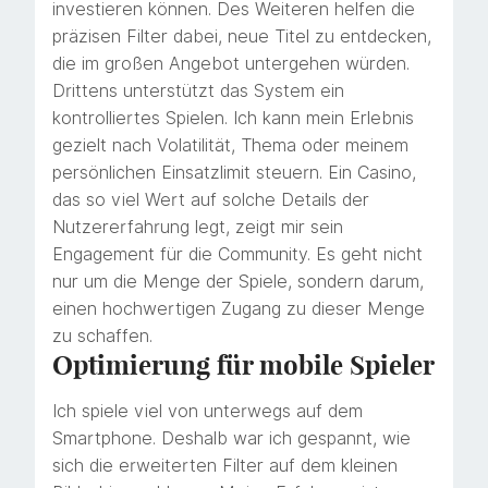
investieren können. Des Weiteren helfen die
präzisen Filter dabei, neue Titel zu entdecken,
die im großen Angebot untergehen würden.
Drittens unterstützt das System ein
kontrolliertes Spielen. Ich kann mein Erlebnis
gezielt nach Volatilität, Thema oder meinem
persönlichen Einsatzlimit steuern. Ein Casino,
das so viel Wert auf solche Details der
Nutzererfahrung legt, zeigt mir sein
Engagement für die Community. Es geht nicht
nur um die Menge der Spiele, sondern darum,
einen hochwertigen Zugang zu dieser Menge
zu schaffen.
Optimierung für mobile Spieler
Ich spiele viel von unterwegs auf dem
Smartphone. Deshalb war ich gespannt, wie
sich die erweiterten Filter auf dem kleinen