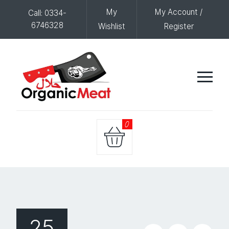
My
My Account /
Call: 0334-
6746328
Wishlist
Register
0
25