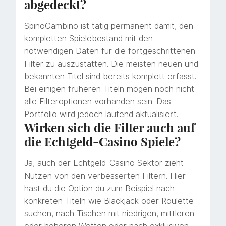
abgedeckt?
SpinoGambino ist tätig permanent damit, den
kompletten Spielebestand mit den
notwendigen Daten für die fortgeschrittenen
Filter zu auszustatten. Die meisten neuen und
bekannten Titel sind bereits komplett erfasst.
Bei einigen früheren Titeln mögen noch nicht
alle Filteroptionen vorhanden sein. Das
Portfolio wird jedoch laufend aktualisiert.
Wirken sich die Filter auch auf
die Echtgeld-Casino Spiele?
Ja, auch der Echtgeld-Casino Sektor zieht
Nutzen von den verbesserten Filtern. Hier
hast du die Option du zum Beispiel nach
konkreten Titeln wie Blackjack oder Roulette
suchen, nach Tischen mit niedrigen, mittleren