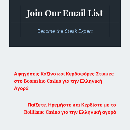
Join Our Email List
Become the Steak Expert
Αφηγήσεις Καζίνο και Κερδοφόρες Στιγμές
στο Boomzino Casino για την Ελληνική
Αγορά
Παίζετε, Ηρεμήστε και Κερδίστε με το
Rollflame Casino για την Ελληνική αγορά