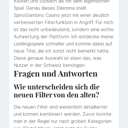
Klicken und Stöbern als mit dem eigentlichen
Spiel. Genau dieses Dilemma stellt
SpinoGambino Casino jetzt mit einer deutlich
verbesserten Filterfunktion in Angriff. Für mich
ist das nicht unbedeutend, sondern eine echte
Aufwertung der Plattform. Ich entdecke meine
Lieblingsspiele schneller und komme dabei auf
neue Titel, die ich sonst nicht bemerkt hätte.
Diese genaue Auswahl ist eben das, was
Nutzer in der Schweiz benötigen.
Fragen und Antworten
Wie unterscheiden sich die
neuen Filter von den alten?
Die neuen Filter sind wesentlich detaillierter
und können kombiniert werden. Zuvor konnte
man in der Regel nur nach groben Kategorien