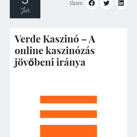
Share:
Jun
Verde Kaszinó – A
online kaszinózás
jövőbeni iránya