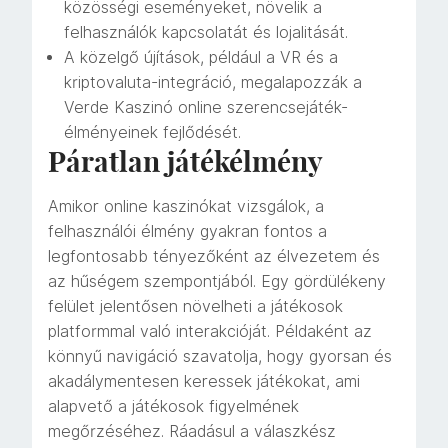
közösségi eseményeket, növelik a
felhasználók kapcsolatát és lojalitását.
A közelgő újítások, például a VR és a
kriptovaluta-integráció, megalapozzák a
Verde Kaszinó online szerencsejáték-
élményeinek fejlődését.
Páratlan játékélmény
Amikor online kaszinókat vizsgálok, a
felhasználói élmény gyakran fontos a
legfontosabb tényezőként az élvezetem és
az hűségem szempontjából. Egy gördülékeny
felület jelentősen növelheti a játékosok
platformmal való interakcióját. Példaként az
könnyű navigáció szavatolja, hogy gyorsan és
akadálymentesen keressek játékokat, ami
alapvető a játékosok figyelmének
megőrzéséhez. Ráadásul a válaszkész