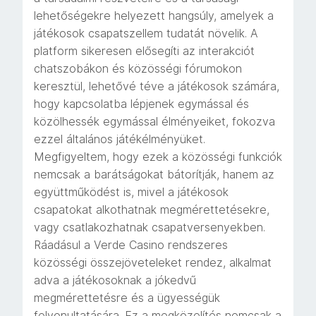
lehetőségekre helyezett hangsúly, amelyek a
játékosok csapatszellem tudatát növelik. A
platform sikeresen elősegíti az interakciót
chatszobákon és közösségi fórumokon
keresztül, lehetővé téve a játékosok számára,
hogy kapcsolatba lépjenek egymással és
közölhessék egymással élményeiket, fokozva
ezzel általános játékélményüket.
Megfigyeltem, hogy ezek a közösségi funkciók
nemcsak a barátságokat bátorítják, hanem az
együttműködést is, mivel a játékosok
csapatokat alkothatnak megmérettetésekre,
vagy csatlakozhatnak csapatversenyekben.
Ráadásul a Verde Casino rendszeres
közösségi összejöveteleket rendez, alkalmat
adva a játékosoknak a jókedvű
megmérettetésre és a ügyességük
felvonultatására. Ez a megközelítés nemcsak a