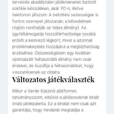
tervezés akadálytalan játékmenetet biztosít
sokféle készüléken, akár PC-n, illetve
telefonon játszom. A betöltési sebességek is
fontos szerepet játszanak; a késedelmek
rögtön ronthatják az teljes élményt. Az
ügyféltámogatás hozzáférhetősége tovább
erősíti a kedvező légkört, mivel a azonnali
problémakezelés hozzájárul a megbízhatóság
érzéséhez. Összességében egy kiválóan
optimalizált felhasználói élmény nem csak
érdekel, de buzdítja a felhasználókat, hogy
visszatérjenek az oldalra.
Változatos játékválaszték
Mikor a Verde Kaszinó platformot
tanulmányozom, elbűvöl a játékosoknak kínált
óriási játékpaletta. Ez a kínálat nem csak azt
garantálja, hogy mindenki megtalálja a