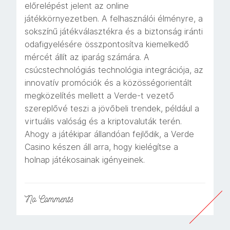
előrelépést jelent az online
játékkörnyezetben. A felhasználói élményre, a
sokszínű játékválasztékra és a biztonság iránti
odafigyelésére összpontosítva kiemelkedő
mércét állít az iparág számára. A
csúcstechnológiás technológia integrációja, az
innovatív promóciók és a közösségorientált
megközelítés mellett a Verde-t vezető
szereplővé teszi a jövőbeli trendek, például a
virtuális valóság és a kriptovaluták terén.
Ahogy a játékipar állandóan fejlődik, a Verde
Casino készen áll arra, hogy kielégítse a
holnap játékosainak igényeinek.
No
Comments