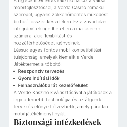
Amíg sok internetes kaszinó harcol a valódi
mobilfejlesztéssel, a Verde Casino remekül
szerepel, ugyanis zökkenőmentes működést
biztosít összes készüléken. Ez a zavartalan
integráció elengedhetetlen a mai user-ek
számára, akik flexibilitást és
hozzáférhetőséget igényelnek.
Lássuk egyes fontos mobil kompatibilitási
tulajdonság, amelyek kiemelik a Verde
Játéktermet a többitől:
Reszponzív tervezés
Gyors indítási idők
Felhasználóbarát kezelőfelület
A Verde Kaszinó kiválasztásával a játékosok a
legmodernebb technológia és az átgondolt
tervezés előnyeit élvezhetik, amely páratlan
mobil játékélményt nyújt.
Biztonsági intézkedések