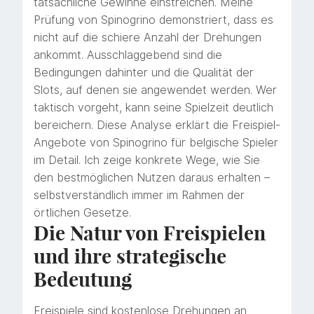
tatsächliche Gewinne einstreichen. Meine
Prüfung von Spinogrino demonstriert, dass es
nicht auf die schiere Anzahl der Drehungen
ankommt. Ausschlaggebend sind die
Bedingungen dahinter und die Qualität der
Slots, auf denen sie angewendet werden. Wer
taktisch vorgeht, kann seine Spielzeit deutlich
bereichern. Diese Analyse erklärt die Freispiel-
Angebote von Spinogrino für belgische Spieler
im Detail. Ich zeige konkrete Wege, wie Sie
den bestmöglichen Nutzen daraus erhalten –
selbstverständlich immer im Rahmen der
örtlichen Gesetze.
Die Natur von Freispielen
und ihre strategische
Bedeutung
Freispiele sind kostenlose Drehungen an