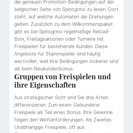
die genauen Promotion-Bedingungen auf der
belgischen Seite von Spinogrino zu lesen. Dort
steht, auf welche Automaten die Drehungen
gelten. Zusätzlich zu dem Willkommenspaket
gibt es bei Spinogrino regelmäßige Reload-
Boni, Freitagsaktionen oder Turniere mit
Freispielen für bestehende Kunden. Diese
Angebote für Stammspieler sind häufig
wertvoller, weil ihre Bedingungen lockerer sind
als beim Neukundenbonus.
Gruppen von Freispielen und
ihre Eigenschaften
Aus strategischer Sicht sind Sie drei Arten
differenzieren. Zum einen: Gebundene
Freispiele als Teil eines Bonus. Ihre Gewinne
folgen den Wettanforderungen. Als Zweites:
Unabhängige Freispiele, oft aus