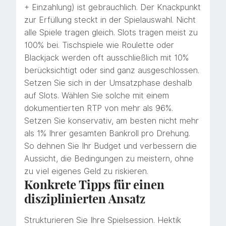
+ Einzahlung) ist gebrauchlich. Der Knackpunkt
zur Erfüllung steckt in der Spielauswahl. Nicht
alle Spiele tragen gleich. Slots tragen meist zu
100% bei. Tischspiele wie Roulette oder
Blackjack werden oft ausschließlich mit 10%
berücksichtigt oder sind ganz ausgeschlossen.
Setzen Sie sich in der Umsatzphase deshalb
auf Slots. Wählen Sie solche mit einem
dokumentierten RTP von mehr als 96%.
Setzen Sie konservativ, am besten nicht mehr
als 1% Ihrer gesamten Bankroll pro Drehung.
So dehnen Sie Ihr Budget und verbessern die
Aussicht, die Bedingungen zu meistern, ohne
zu viel eigenes Geld zu riskieren.
Konkrete Tipps für einen
disziplinierten Ansatz
Strukturieren Sie Ihre Spielsession. Hektik