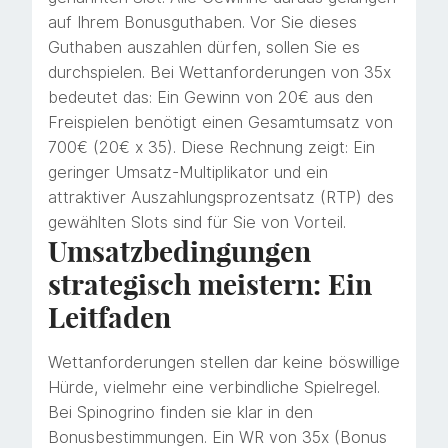
auf Ihrem Bonusguthaben. Vor Sie dieses
Guthaben auszahlen dürfen, sollen Sie es
durchspielen. Bei Wettanforderungen von 35x
bedeutet das: Ein Gewinn von 20€ aus den
Freispielen benötigt einen Gesamtumsatz von
700€ (20€ x 35). Diese Rechnung zeigt: Ein
geringer Umsatz-Multiplikator und ein
attraktiver Auszahlungsprozentsatz (RTP) des
gewählten Slots sind für Sie von Vorteil.
Umsatzbedingungen
strategisch meistern: Ein
Leitfaden
Wettanforderungen stellen dar keine böswillige
Hürde, vielmehr eine verbindliche Spielregel.
Bei Spinogrino finden sie klar in den
Bonusbestimmungen. Ein WR von 35x (Bonus