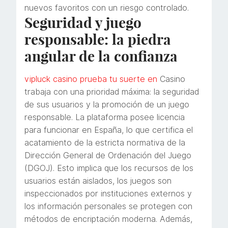
nuevos favoritos con un riesgo controlado.
Seguridad y juego
responsable: la piedra
angular de la confianza
vipluck casino prueba tu suerte en
Casino
trabaja con una prioridad máxima: la seguridad
de sus usuarios y la promoción de un juego
responsable. La plataforma posee licencia
para funcionar en España, lo que certifica el
acatamiento de la estricta normativa de la
Dirección General de Ordenación del Juego
(DGOJ). Esto implica que los recursos de los
usuarios están aislados, los juegos son
inspeccionados por instituciones externos y
los información personales se protegen con
métodos de encriptación moderna. Además,