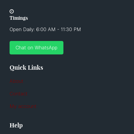
Timings
Open Daily: 6:00 AM - 11:30 PM
Chat on WhatsApp
Quick Links
About
Contact
My account
Help