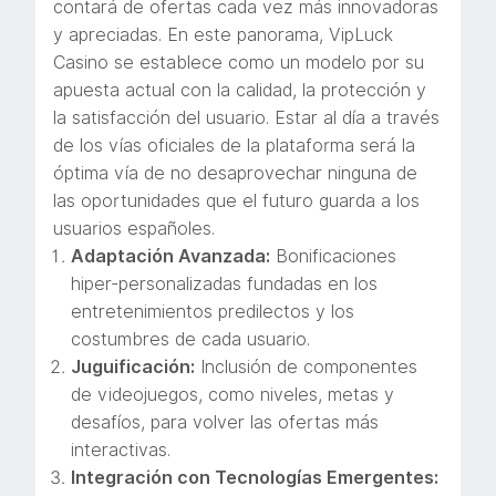
contará de ofertas cada vez más innovadoras
y apreciadas. En este panorama, VipLuck
Casino se establece como un modelo por su
apuesta actual con la calidad, la protección y
la satisfacción del usuario. Estar al día a través
de los vías oficiales de la plataforma será la
óptima vía de no desaprovechar ninguna de
las oportunidades que el futuro guarda a los
usuarios españoles.
Adaptación Avanzada:
Bonificaciones
hiper-personalizadas fundadas en los
entretenimientos predilectos y los
costumbres de cada usuario.
Juguificación:
Inclusión de componentes
de videojuegos, como niveles, metas y
desafíos, para volver las ofertas más
interactivas.
Integración con Tecnologías Emergentes: