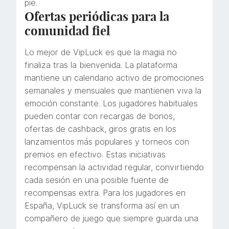
pie.
Ofertas periódicas para la
comunidad fiel
Lo mejor de VipLuck es que la magia no
finaliza tras la bienvenida. La plataforma
mantiene un calendario activo de promociones
semanales y mensuales que mantienen viva la
emoción constante. Los jugadores habituales
pueden contar con recargas de bonos,
ofertas de cashback, giros gratis en los
lanzamientos más populares y torneos con
premios en efectivo. Estas iniciativas
recompensan la actividad regular, convirtiendo
cada sesión en una posible fuente de
recompensas extra. Para los jugadores en
España, VipLuck se transforma así en un
compañero de juego que siempre guarda una