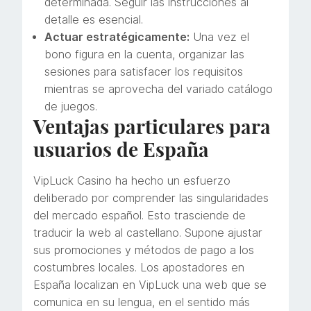
determinada. Seguir las instrucciones al
detalle es esencial.
Actuar estratégicamente:
Una vez el
bono figura en la cuenta, organizar las
sesiones para satisfacer los requisitos
mientras se aprovecha del variado catálogo
de juegos.
Ventajas particulares para
usuarios de España
VipLuck Casino ha hecho un esfuerzo
deliberado por comprender las singularidades
del mercado español. Esto trasciende de
traducir la web al castellano. Supone ajustar
sus promociones y métodos de pago a los
costumbres locales. Los apostadores en
España localizan en VipLuck una web que se
comunica en su lengua, en el sentido más