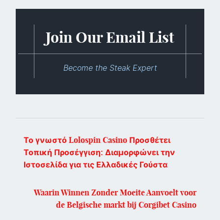
Join Our Email List
Become the Steak Expert
Το γνωστό Lolospin Casino Προσθέτει
Τοπική Προσέγγιση: Διαμορφώνει την
Ιστοσελίδα για τις Ελλαδικές Γούστα
Waarin Winnen Zonder Moeite Aanvoelt voor
de Belgische markt bij Corgibet Casino