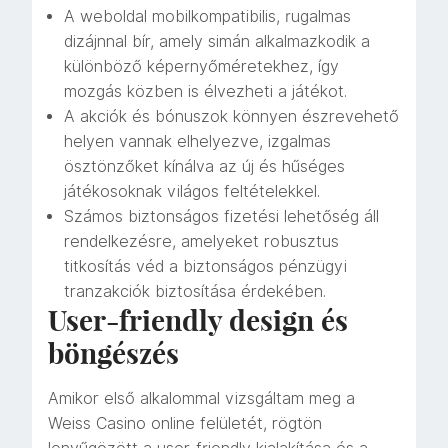
A weboldal mobilkompatibilis, rugalmas
dizájnnal bír, amely simán alkalmazkodik a
különböző képernyőméretekhez, így
mozgás közben is élvezheti a játékot.
A akciók és bónuszok könnyen észrevehető
helyen vannak elhelyezve, izgalmas
ösztönzőket kínálva az új és hűséges
játékosoknak világos feltételekkel.
Számos biztonságos fizetési lehetőség áll
rendelkezésre, amelyeket robusztus
titkosítás véd a biztonságos pénzügyi
tranzakciók biztosítása érdekében.
User-friendly design és
böngészés
Amikor első alkalommal vizsgáltam meg a
Weiss Casino online felületét, rögtön