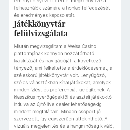
élményt helyezi előtérbe, megkönnyítve a
felhasználók számára a honlap felfedezését
és eredményes kapcsolatát.
Játékkönyvtár
felülvizsgálata
Miután megvizsgáltam a Weiss Casino
platformjának könnyen hozzáférhető
kialakítását és navigációját, a következő
tényező, ami felkeltette a érdeklődésemet, a
széleskörű játékkönyvtár volt. Lenyűgöző,
széles választékban kínál játékokat, amelyek
minden ízlést és preferenciát kielégítenek. A
klasszikus nyerőgépektől és asztali játékoktól
indulva az újító live dealer lehetőségekig
mindent megtaláltam. Minden csoport jól
szervezett, így egyszerűen áttekinthető. A
vizuális megjelenítés és a hangminőség kiváló,