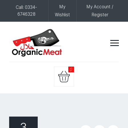
My
My Account /
Call: 0334-
6746328
Wishlist
Register
0
3