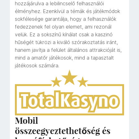
hozzájárulva a lebilincselő felhasználói
élményhez. Ezenkívül a témák és játékmódok
sokfélesége garantálja, hogy a felhasználók
fedezzenek fel olyan elemet, ami rezonál
velük. Ez a sokszínű kínálat csak a kaszinó
hűségét tükrözi a kiváló szórakoztatás iránt,
hanem javítja a felület általános attrakcióját is,
mind a amatőr játékosok, mind a tapasztalt
játékosok számára.
Mobil
összeegyeztethetőség és