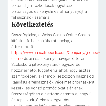
biztonsági intézkedések együttese
biztonságos és kényelmes élményt nyújt a
felhasználók számára.
Következtetés
Összefoglalva, a Weiss Casino Online Casino
kitűnik a felhasználóbarát honlap, a
áttekinthető
https://www.annualreports.com/Company/groupe-
casino
dizájn és a könnyű navigáció terén.
Széleskörű játékkönyvtáruk egyszerűen
hozzáférhető, függetlenül attól, hogy asztali
számítógépen, akár mobil eszközön használod.
Ráadásul a felhasználók védelmét prioritásként
kezelik, és vonzó promóciókat ajánlanak.
Összességében a platform garantálja, hogy új
és tapasztalt játékosok egyaránt
akadálymentes játékmenetet élvezhessenek.