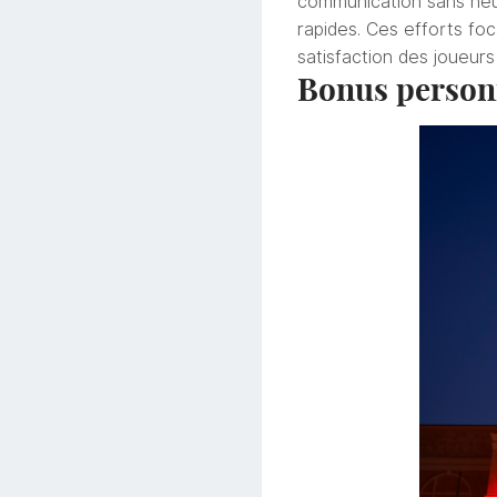
communication sans heur
rapides. Ces efforts fo
satisfaction des joueur
Bonus personn