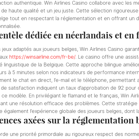
action authentique. Win Airlines Casino collabore avec les mei
 de haute qualité et un jeu juste. Cette sélection rigoureus
ge tout en respectant la réglementation et en offrant un d
nnalisée.
entèle dédiée en néerlandais et en 
 jeux adaptés aux joueurs belges, Win Airlines Casino garant
caux
https://winsairline.com/fr-be/
. Le casino offre une assis
ité linguistique de la Belgique. Cette approche bilingue améli
rs à 5 minutes selon nos indicateurs de performance interne
ent le chat en direct, l’e-mail et le téléphone, permettant
e satisfaction indiquent un taux d’approbation de 92 pour ce
e ce modèle. En privilégiant le flamand et le français, Win Air
ant une résolution efficace des problèmes. Cette stratégi
e également l’expérience globale des joueurs belges, dont la 
cences axées sur la réglementation 
orde une priorité primordiale au rigoureux respect des norm