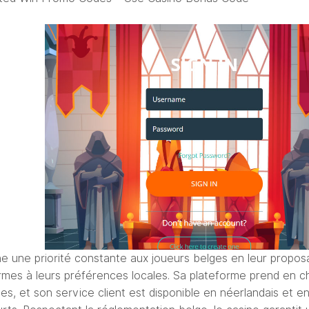
ne une priorité constante aux joueurs belges en leur propo
ormes à leurs préférences locales. Sa plateforme prend en
s, et son service client est disponible en néerlandais et en 