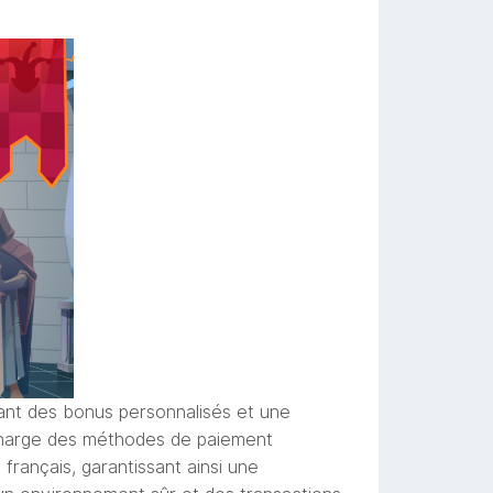
sant des bonus personnalisés et une
 charge des méthodes de paiement
français, garantissant ainsi une