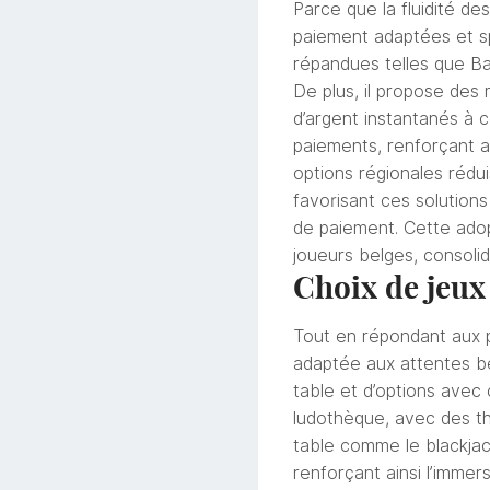
Parce que la fluidité de
paiement adaptées et sp
répandues telles que B
De plus, il propose des
d’argent instantanés à 
paiements, renforçant ai
options régionales rédu
favorisant ces solutions 
de paiement. Cette adopt
joueurs belges, consolid
Choix de jeux
Tout en répondant aux p
adaptée aux attentes be
table et d’options avec
ludothèque, avec des thè
table comme le blackjac
renforçant ainsi l’imme