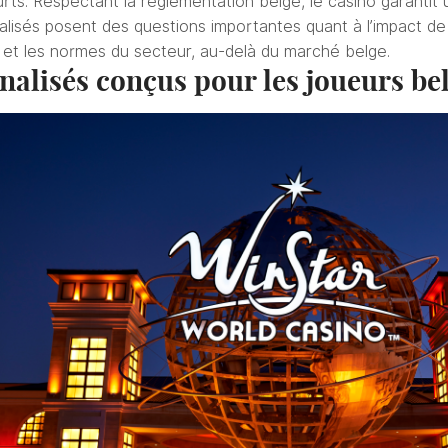
ts. Respectant la réglementation belge, le casino garantit
calisés posent des questions importantes quant à l’impact de
s et les normes du secteur, au-delà du marché belge.
alisés conçus pour les joueurs be