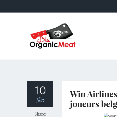
10
Win Airlines
Jun
joueurs belg
Share: