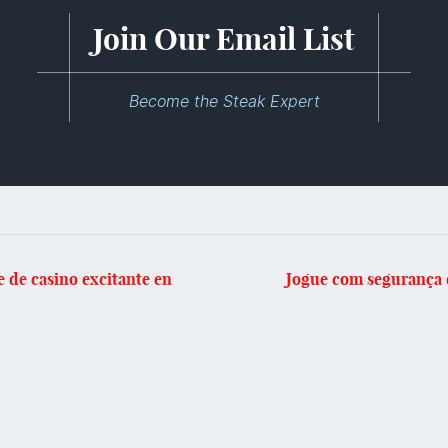
Join Our Email List
Become the Steak Expert
 de casino excitante en
Jogue com segurança 