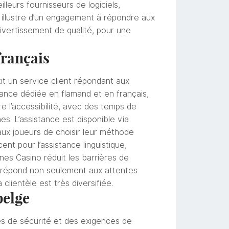
lleurs fournisseurs de logiciels,
e illustre d’un engagement à répondre aux
ivertissement de qualité, pour une
français
it un service client répondant aux
tance dédiée en flamand et en français,
ore l’accessibilité, avec des temps de
s. L’assistance est disponible via
 aux joueurs de choisir leur méthode
nt pour l’assistance linguistique,
lines Casino réduit les barrières de
e répond non seulement aux attentes
clientèle est très diversifiée.
belge
es de sécurité et des exigences de