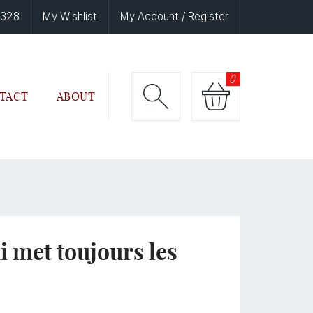
6328
My Wishlist
My Account / Register
0
TACT
ABOUT
i met toujours les