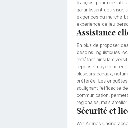
français, pour une inter
garantissant des visuels
exigences du marché bel
expérience de jeu perso
Assistance cli
En plus de proposer des
besoins linguistiques lo
reflétant ainsi la divers
réponse moyens inférieu
plusieurs canaux, notamm
préférée. Les enquêtes d
soulignant l’efficacité d
communication, permett
régionales, mais amélior
Sécurité et li
Win Airlines Casino acc