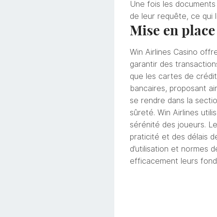
Une fois les documents 
de leur requête, ce qui
Mise en place
Win Airlines Casino off
garantir des transactio
que les cartes de crédit
bancaires, proposant ain
se rendre dans la sectio
sûreté. Win Airlines uti
sérénité des joueurs. L
praticité et des délais
d’utilisation et normes 
efficacement leurs fonds