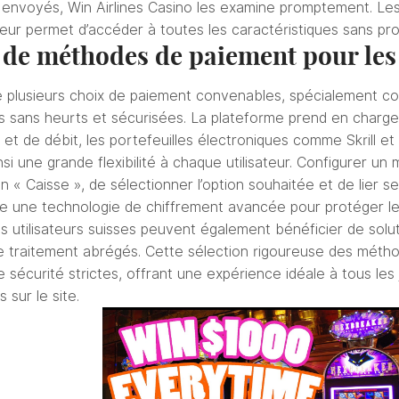
envoyés, Win Airlines Casino les examine promptement. Les 
 leur permet d’accéder à toutes les caractéristiques sans pr
 de méthodes de paiement pour les
re plusieurs choix de paiement convenables, spécialement co
ns sans heurts et sécurisées. La plateforme prend en charge
 et de débit, les portefeuilles électroniques comme Skrill et 
si une grande flexibilité à chaque utilisateur. Configurer un 
n « Caisse », de sélectionner l’option souhaitée et de lier 
lise une technologie de chiffrement avancée pour protéger les
es utilisateurs suisses peuvent également bénéficier de solu
 de traitement abrégés. Cette sélection rigoureuse des méth
de sécurité strictes, offrant une expérience idéale à tous le
 sur le site.