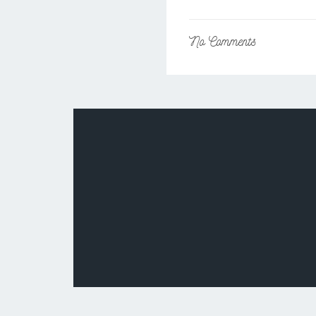
No
Comments