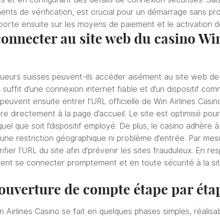
nts de vérification, est crucial pour un démarrage sans pro
e porte ensuite sur les moyens de paiement et le activation 
nnecter au site web du casino Win
oueurs suisses peuvent-ils accéder aisément au site web de 
eur suffit d’une connexion internet fiable et d’un dispositif c
s peuvent ensuite entrer l’URL officielle de Win Airlines Casi
e directement à la page d’accueil. Le site est optimisé pour
el que soit l’dispositif employé. De plus, le casino adhère à l
ne restriction géographique ni problème d’entrée. Par mesure
ifier l’URL du site afin d’prévenir les sites frauduleux. En r
uvent se connecter promptement et en toute sécurité à la sit
ouverture de compte étape par éta
Airlines Casino se fait en quelques phases simples, réalisab