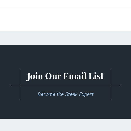
Join Our Email List
Become the Steak Expert