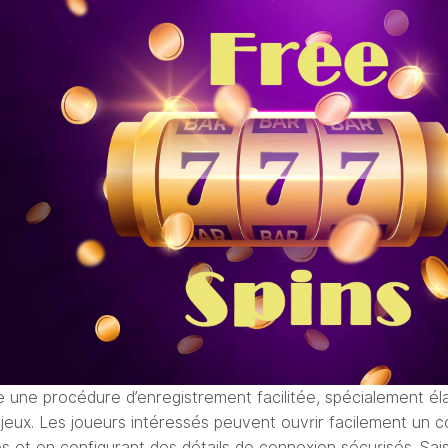
e une procédure d’enregistrement facilitée, spécialement él
 jeux. Les joueurs intéressés peuvent ouvrir facilement un c
 et en configurant des détails de connexion sécurisés. Saisi