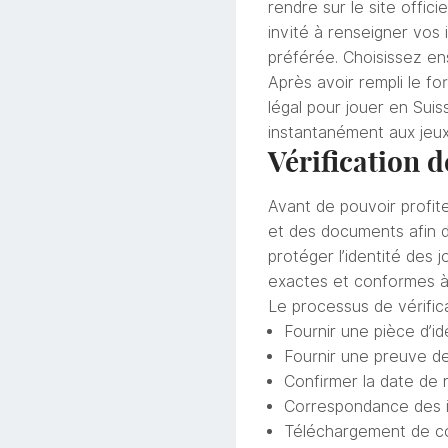
rendre sur le site offic
invité à renseigner vos
préférée. Choisissez en
Après avoir rempli le fo
légal pour jouer en Suis
instantanément aux jeux
Vérification 
Avant de pouvoir profite
et des documents afin d
protéger l’identité des
exactes et conformes à 
Le processus de vérifi
Fournir une pièce d’ide
Fournir une preuve de 
Confirmer la date de 
Correspondance des i
Téléchargement de cop