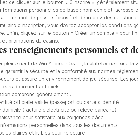
iel et de cliquer sur le bouton « S’inscrire », généralement s
 informations personnelles de base : nom complet, adresse e
suite un mot de passe sécurisé et définissez des questions
rmulaire d’inscription, vous devrez accepter les conditions 
se. Enfin, cliquez sur le bouton « Créer un compte » pour fin
 et promotions du casino.
des renseignements personnels et 
r pleinement de Win Airlines Casino, la plateforme exige la 
e garantir la sécurité et la conformité aux normes réglemen
 joueurs et assure un environnement de jeu sécurisé. Les jou
leurs documents officiels.
cation comprend généralement :
ntité officielle valide (passeport ou carte d’identité)
domicile (facture d’électricité ou relevé bancaire)
naissance pour satisfaire aux exigences d’âge
nformations personnelles dans tous les documents
ies claires et lisibles pour relecture