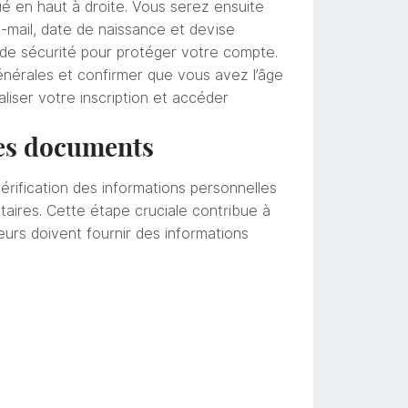
itué en haut à droite. Vous serez ensuite
-mail, date de naissance et devise
 de sécurité pour protéger votre compte.
générales et confirmer que vous avez l’âge
aliser votre inscription et accéder
des documents
vérification des informations personnelles
taires. Cette étape cruciale contribue à
eurs doivent fournir des informations