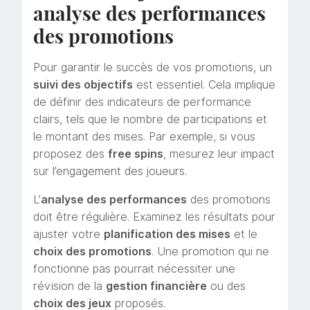
analyse des performances
des promotions
Pour garantir le succès de vos promotions, un
suivi des objectifs
est essentiel. Cela implique
de définir des indicateurs de performance
clairs, tels que le nombre de participations et
le montant des mises. Par exemple, si vous
proposez des
free spins
, mesurez leur impact
sur l’engagement des joueurs.
L’
analyse des performances
des promotions
doit être régulière. Examinez les résultats pour
ajuster votre
planification des mises
et le
choix des promotions
. Une promotion qui ne
fonctionne pas pourrait nécessiter une
révision de la
gestion financière
ou des
choix des jeux
proposés.