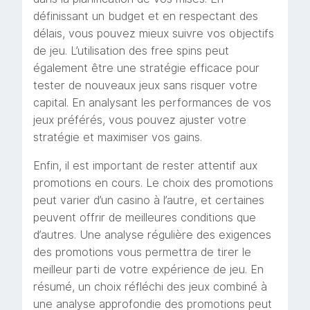
définissant un budget et en respectant des
délais, vous pouvez mieux suivre vos objectifs
de jeu. L’utilisation des free spins peut
également être une stratégie efficace pour
tester de nouveaux jeux sans risquer votre
capital. En analysant les performances de vos
jeux préférés, vous pouvez ajuster votre
stratégie et maximiser vos gains.
Enfin, il est important de rester attentif aux
promotions en cours. Le choix des promotions
peut varier d’un casino à l’autre, et certaines
peuvent offrir de meilleures conditions que
d’autres. Une analyse régulière des exigences
des promotions vous permettra de tirer le
meilleur parti de votre expérience de jeu. En
résumé, un choix réfléchi des jeux combiné à
une analyse approfondie des promotions peut