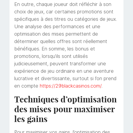
En outre, chaque joueur doit réfléchir à son
choix de jeux, car certaines promotions sont
spécifiques à des titres ou catégories de jeux.
Une analyse des performances et une
optimisation des mises permettent de
déterminer quelles offres sont réellement
bénéfiques. En somme, les bonus et
promotions, lorsqu’ils sont utilisés
judicieusement, peuvent transformer une
expérience de jeu ordinaire en une aventure
lucrative et divertissante, surtout si l’on prend
en compte
https://29blackcasinos.com/
.
Techniques d’optimisation
des mises pour maximiser
les gains
Pour maximiser vos gains, l’optimisation des