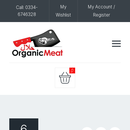
My
My Account /
Call: 0334-
6746328
Wishlist
Register
0
6