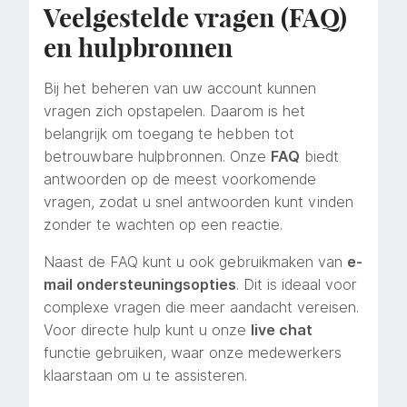
Veelgestelde vragen (FAQ)
en hulpbronnen
Bij het beheren van uw account kunnen
vragen zich opstapelen. Daarom is het
belangrijk om toegang te hebben tot
betrouwbare hulpbronnen. Onze
FAQ
biedt
antwoorden op de meest voorkomende
vragen, zodat u snel antwoorden kunt vinden
zonder te wachten op een reactie.
Naast de FAQ kunt u ook gebruikmaken van
e-
mail ondersteuningsopties
. Dit is ideaal voor
complexe vragen die meer aandacht vereisen.
Voor directe hulp kunt u onze
live chat
functie gebruiken, waar onze medewerkers
klaarstaan om u te assisteren.