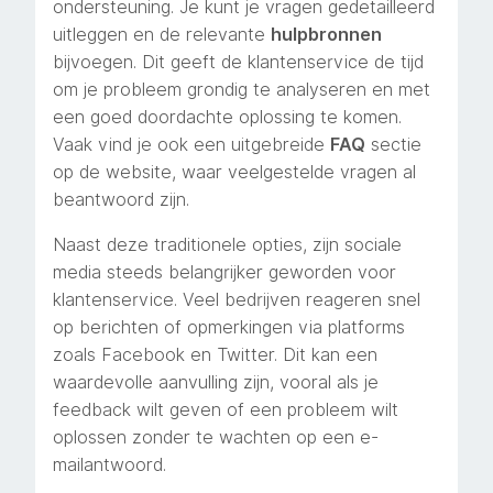
ondersteuning. Je kunt je vragen gedetailleerd
uitleggen en de relevante
hulpbronnen
bijvoegen. Dit geeft de klantenservice de tijd
om je probleem grondig te analyseren en met
een goed doordachte oplossing te komen.
Vaak vind je ook een uitgebreide
FAQ
sectie
op de website, waar veelgestelde vragen al
beantwoord zijn.
Naast deze traditionele opties, zijn sociale
media steeds belangrijker geworden voor
klantenservice. Veel bedrijven reageren snel
op berichten of opmerkingen via platforms
zoals Facebook en Twitter. Dit kan een
waardevolle aanvulling zijn, vooral als je
feedback wilt geven of een probleem wilt
oplossen zonder te wachten op een e-
mailantwoord.