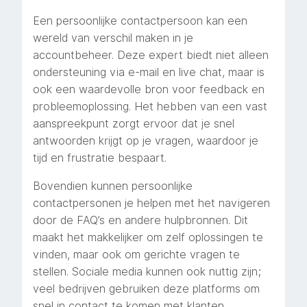
Een persoonlijke contactpersoon kan een
wereld van verschil maken in je
accountbeheer. Deze expert biedt niet alleen
ondersteuning via e-mail en live chat, maar is
ook een waardevolle bron voor feedback en
probleemoplossing. Het hebben van een vast
aanspreekpunt zorgt ervoor dat je snel
antwoorden krijgt op je vragen, waardoor je
tijd en frustratie bespaart.
Bovendien kunnen persoonlijke
contactpersonen je helpen met het navigeren
door de FAQ’s en andere hulpbronnen. Dit
maakt het makkelijker om zelf oplossingen te
vinden, maar ook om gerichte vragen te
stellen. Sociale media kunnen ook nuttig zijn;
veel bedrijven gebruiken deze platforms om
snel in contact te komen met klanten.