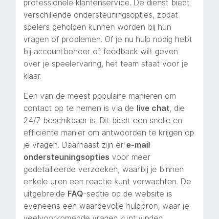
professionele klantenservice. De dienst biedt
verschillende ondersteuningsopties, zodat
spelers geholpen kunnen worden bij hun
vragen of problemen. Of je nu hulp nodig hebt
bij accountbeheer of feedback wilt geven
over je speelervaring, het team staat voor je
klaar.
Een van de meest populaire manieren om
contact op te nemen is via de
live chat
, die
24/7 beschikbaar is. Dit biedt een snelle en
efficiënte manier om antwoorden te krijgen op
je vragen. Daarnaast zijn er
e-mail
ondersteuningsopties
voor meer
gedetailleerde verzoeken, waarbij je binnen
enkele uren een reactie kunt verwachten. De
uitgebreide
FAQ
-sectie op de website is
eveneens een waardevolle hulpbron, waar je
veelvoorkomende vragen kunt vinden.