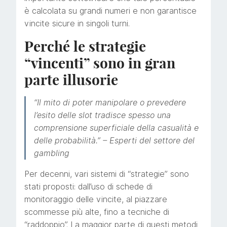
è calcolata su grandi numeri e non garantisce
vincite sicure in singoli turni.
Perché le strategie
“vincenti” sono in gran
parte illusorie
“Il mito di poter manipolare o prevedere
l’esito delle slot tradisce spesso una
comprensione superficiale della casualità e
delle probabilità.” –
Esperti del settore del
gambling
Per decenni, vari sistemi di “strategie” sono
stati proposti: dall’uso di schede di
monitoraggio delle vincite, al piazzare
scommesse più alte, fino a tecniche di
“raddoppio”. La maggior parte di questi metodi