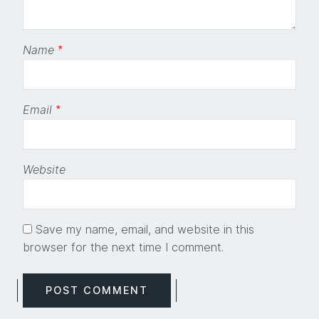
Name
*
Email
*
Website
Save my name, email, and website in this
browser for the next time I comment.