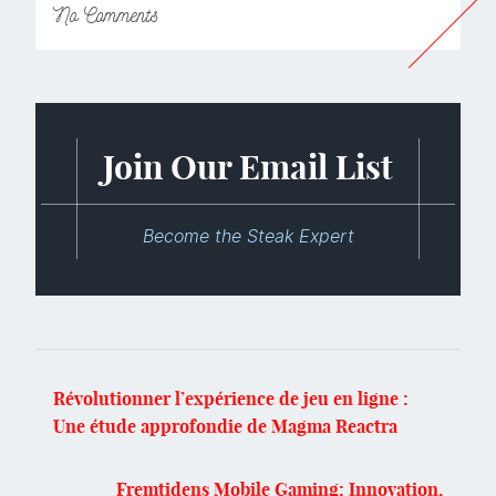
No
Comments
Join Our Email List
Become the Steak Expert
Révolutionner l’expérience de jeu en ligne :
Une étude approfondie de Magma Reactra
Fremtidens Mobile Gaming: Innovation,