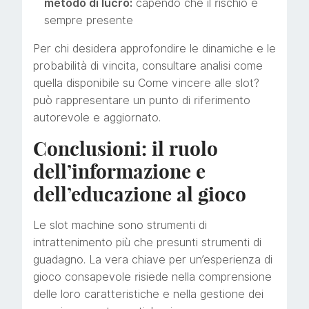
metodo di lucro:
capendo che il rischio è
sempre presente
Per chi desidera approfondire le dinamiche e le
probabilità di vincita, consultare analisi come
quella disponibile su Come vincere alle slot?
può rappresentare un punto di riferimento
autorevole e aggiornato.
Conclusioni: il ruolo
dell’informazione e
dell’educazione al gioco
Le slot machine sono strumenti di
intrattenimento più che presunti strumenti di
guadagno. La vera chiave per un’esperienza di
gioco consapevole risiede nella comprensione
delle loro caratteristiche e nella gestione dei