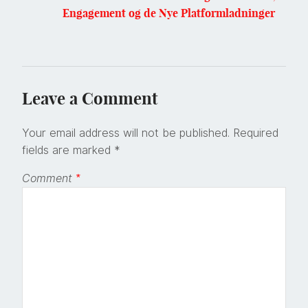
Engagement og de Nye Platformladninger
Leave a Comment
Your email address will not be published.
Required
fields are marked
*
Comment
*