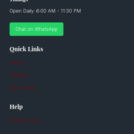
Open Daily: 6:00 AM - 11:30 PM
Chat on WhatsApp
Quick Links
About
Contact
My account
Help
Privacy Policy