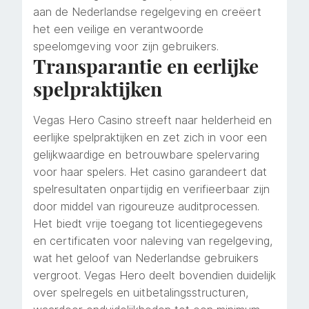
aan de Nederlandse regelgeving en creëert
het een veilige en verantwoorde
speelomgeving voor zijn gebruikers.
Transparantie en eerlijke
spelpraktijken
Vegas Hero Casino streeft naar helderheid en
eerlijke spelpraktijken en zet zich in voor een
gelijkwaardige en betrouwbare spelervaring
voor haar spelers. Het casino garandeert dat
spelresultaten onpartijdig en verifieerbaar zijn
door middel van rigoureuze auditprocessen.
Het biedt vrije toegang tot licentiegegevens
en certificaten voor naleving van regelgeving,
wat het geloof van Nederlandse gebruikers
vergroot. Vegas Hero deelt bovendien duidelijk
over spelregels en uitbetalingsstructuren,