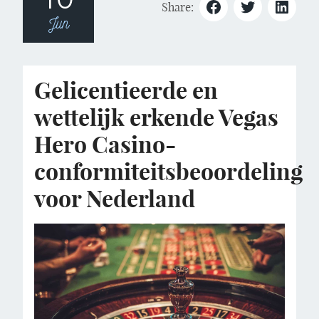
Share:
Jun
Gelicentieerde en
wettelijk erkende Vegas
Hero Casino-
conformiteitsbeoordeling
voor Nederland