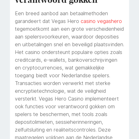
Een breed aanbod aan betaalmethoden
garandeert dat Vegas Hero
casino vegashero
tegemoetkomt aan een grote verscheidenheid
aan spelersvoorkeuren, waardoor deposities
en uitbetalingen snel en beveiligd plaatsvinden.
Het casino ondersteunt populaire opties zoals
creditcards, e-wallets, bankoverschrijvingen
en cryptocurrencies, wat gemakkelijke
toegang biedt voor Nederlandse spelers.
Transacties worden verwerkt met sterke
encryptietechnologie, wat de veiligheid
versterkt. Vegas Hero Casino implementeert
ook functies voor verantwoord gokken om
spelers te beschermen, met tools zoals
depositolimieten, sessieherinneringen,
zelfuitsluiting en realiteitscontroles. Deze
maatregelen voldoen aan de Nederlandse