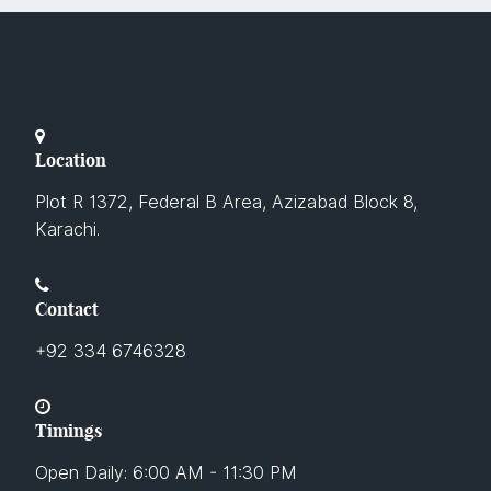
Location
Plot R 1372, Federal B Area, Azizabad Block 8,
Karachi.
Contact
+92 334 6746328
Timings
Open Daily: 6:00 AM - 11:30 PM