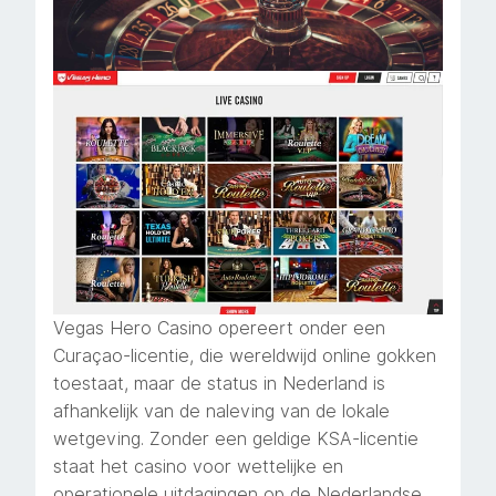
Vegas Hero Casino opereert onder een
Curaçao-licentie, die wereldwijd online gokken
toestaat, maar de status in Nederland is
afhankelijk van de naleving van de lokale
wetgeving. Zonder een geldige KSA-licentie
staat het casino voor wettelijke en
operationele uitdagingen op de Nederlandse