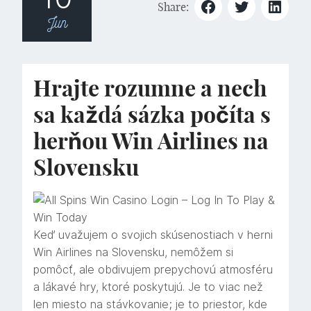
Share:
Jun
Hrajte rozumne a nech
sa každá sázka počíta s
herňou Win Airlines na
Slovensku
Keď uvažujem o svojich skúsenostiach v herni
Win Airlines na Slovensku, nemôžem si
pomôcť, ale obdivujem prepychovú atmosféru
a lákavé hry, ktoré poskytujú. Je to viac než
len miesto na stávkovanie; je to priestor, kde