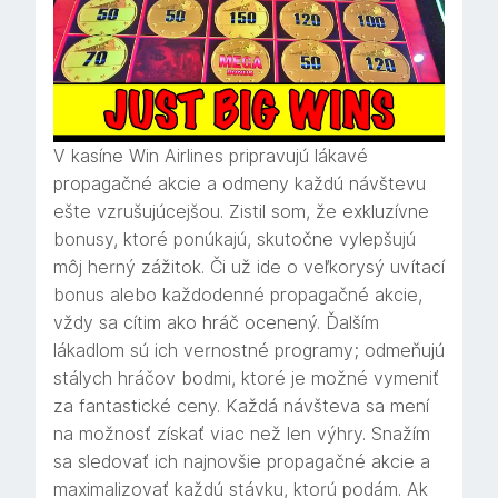
V kasíne Win Airlines pripravujú lákavé
propagačné akcie a odmeny každú návštevu
ešte vzrušujúcejšou. Zistil som, že exkluzívne
bonusy, ktoré ponúkajú, skutočne vylepšujú
môj herný zážitok. Či už ide o veľkorysý uvítací
bonus alebo každodenné propagačné akcie,
vždy sa cítim ako hráč ocenený. Ďalším
lákadlom sú ich vernostné programy; odmeňujú
stálych hráčov bodmi, ktoré je možné vymeniť
za fantastické ceny. Každá návšteva sa mení
na možnosť získať viac než len výhry. Snažím
sa sledovať ich najnovšie propagačné akcie a
maximalizovať každú stávku, ktorú podám. Ak