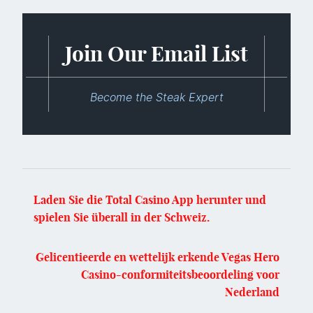
Join Our Email List
Become the Steak Expert
Laden Sie die Total Casino App herunter und
spielen Sie überall in der Schweiz.
Gelicentieerde en wettelijk erkende Vegas Hero
Casino-conformiteitsbeoordeling voor
Nederland