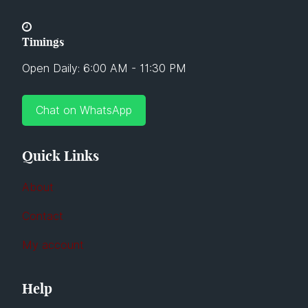
Timings
Open Daily: 6:00 AM - 11:30 PM
Chat on WhatsApp
Quick Links
About
Contact
My account
Help