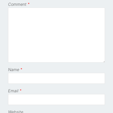
Comment
*
Name
*
Email
*
Website