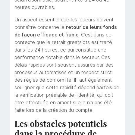
heures ouvrables.
Un aspect essentiel que les joueurs doivent
connaître concerne le
retour de leurs fonds
de façon efficace et fiable
. C’est dans ce
contexte que le retrait greatslots est traité
dans les 24 heures, ce qui constitue une
performance notable dans le secteur. Ces
délais rapides sont souvent assurés par des
processus automatisés et un respect strict
des règles de conformité. Il faut également
souligner que cette rapidité dépend parfois de
la vérification préalable de l’identité, qui doit
être effectuée en amont si elle n’a pas été
faite lors de la création du compte.
Les obstacles potentiels
dans la procédure de