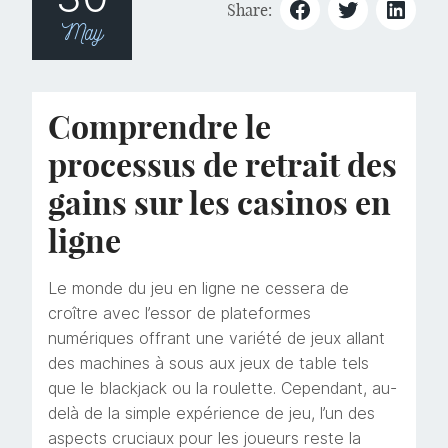
Share:
May
Comprendre le
processus de retrait des
gains sur les casinos en
ligne
Le monde du jeu en ligne ne cessera de
croître avec l’essor de plateformes
numériques offrant une variété de jeux allant
des machines à sous aux jeux de table tels
que le blackjack ou la roulette. Cependant, au-
delà de la simple expérience de jeu, l’un des
aspects cruciaux pour les joueurs reste la