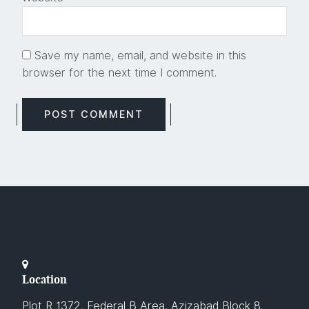
Save my name, email, and website in this
browser for the next time I comment.
Location
Plot R 1372, Federal B Area, Azizabad Block 8,