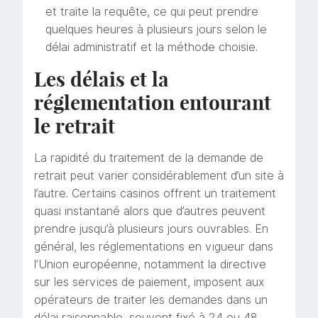
et traite la requête, ce qui peut prendre
quelques heures à plusieurs jours selon le
délai administratif et la méthode choisie.
Les délais et la
réglementation entourant
le retrait
La rapidité du traitement de la demande de
retrait peut varier considérablement d’un site à
l’autre. Certains casinos offrent un traitement
quasi instantané alors que d’autres peuvent
prendre jusqu’à plusieurs jours ouvrables. En
général, les réglementations en vigueur dans
l’Union européenne, notamment la directive
sur les services de paiement, imposent aux
opérateurs de traiter les demandes dans un
délai raisonnable, souvent fixé à 24 ou 48