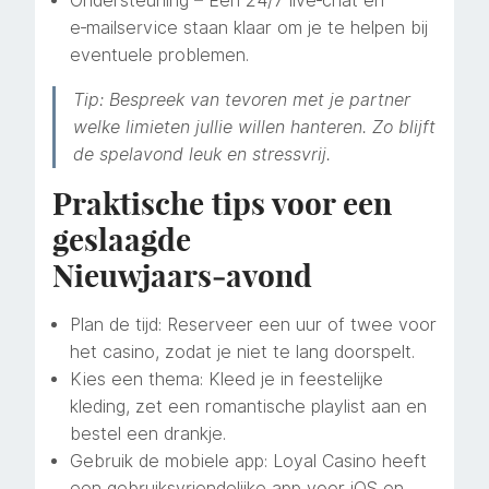
Ondersteuning – Een 24/7 live‑chat en
e‑mailservice staan klaar om je te helpen bij
eventuele problemen.
Tip: Bespreek van tevoren met je partner
welke limieten jullie willen hanteren. Zo blijft
de spelavond leuk en stressvrij.
Praktische tips voor een
geslaagde
Nieuwjaars‑avond
Plan de tijd: Reserveer een uur of twee voor
het casino, zodat je niet te lang doorspelt.
Kies een thema: Kleed je in feestelijke
kleding, zet een romantische playlist aan en
bestel een drankje.
Gebruik de mobiele app: Loyal Casino heeft
een gebruiksvriendelijke app voor iOS en