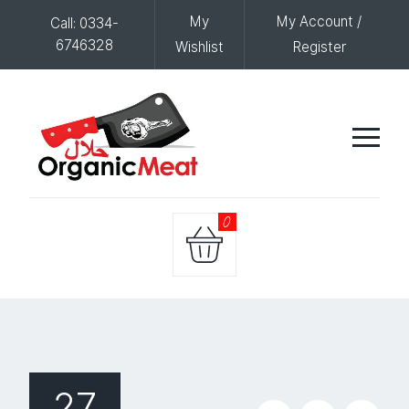
My
My Account /
Call: 0334-
6746328
Wishlist
Register
0
27