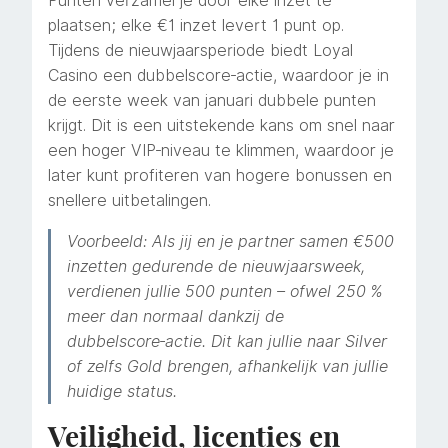
Punten verzamel je door elke inzet te
plaatsen; elke €1 inzet levert 1 punt op.
Tijdens de nieuwjaarsperiode biedt Loyal
Casino een dubbelscore‑actie, waardoor je in
de eerste week van januari dubbele punten
krijgt. Dit is een uitstekende kans om snel naar
een hoger VIP‑niveau te klimmen, waardoor je
later kunt profiteren van hogere bonussen en
snellere uitbetalingen.
Voorbeeld: Als jij en je partner samen €500
inzetten gedurende de nieuwjaarsweek,
verdienen jullie 500 punten – ofwel 250 %
meer dan normaal dankzij de
dubbelscore‑actie. Dit kan jullie naar Silver
of zelfs Gold brengen, afhankelijk van jullie
huidige status.
Veiligheid, licenties en