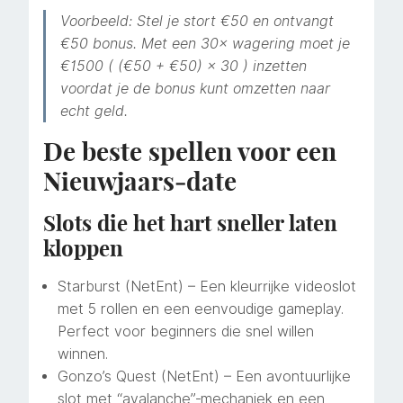
Voorbeeld: Stel je stort €50 en ontvangt
€50 bonus. Met een 30× wagering moet je
€1500 ( (€50 + €50) × 30 ) inzetten
voordat je de bonus kunt omzetten naar
echt geld.
De beste spellen voor een
Nieuwjaars‑date
Slots die het hart sneller laten
kloppen
Starburst (NetEnt) – Een kleurrijke videoslot
met 5 rollen en een eenvoudige gameplay.
Perfect voor beginners die snel willen
winnen.
Gonzo’s Quest (NetEnt) – Een avontuurlijke
slot met “avalanche”‑mechaniek en een