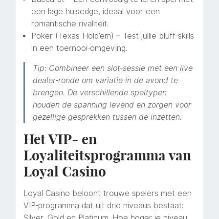
een lage huisedge, ideaal voor een
romantische rivaliteit.
Poker (Texas Hold’em) – Test jullie bluff‑skills
in een toernooi‑omgeving.
Tip: Combineer een slot‑sessie met een live
dealer‑ronde om variatie in de avond te
brengen. De verschillende speltypen
houden de spanning levend en zorgen voor
gezellige gesprekken tussen de inzetten.
Het VIP‑ en
Loyaliteitsprogramma van
Loyal Casino
Loyal Casino beloont trouwe spelers met een
VIP‑programma dat uit drie niveaus bestaat:
Silver, Gold en Platinum. Hoe hoger je niveau,