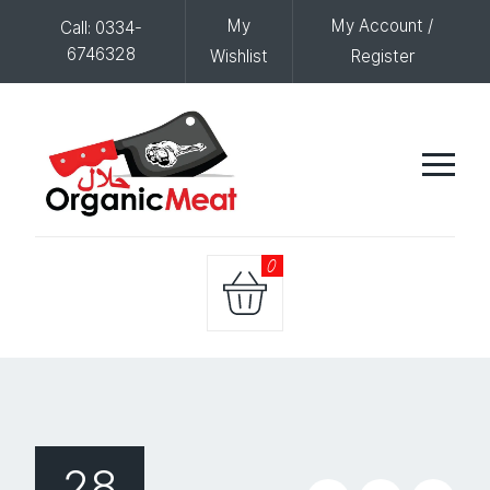
My
My Account /
Call: 0334-
6746328
Wishlist
Register
0
28