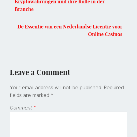
Kryptowährungen und ihre Rolle in der
Branche
De Essentie van een Nederlandse Licentie voor
Online Casinos
Leave a Comment
Your email address will not be published.
Required
fields are marked
*
Comment
*