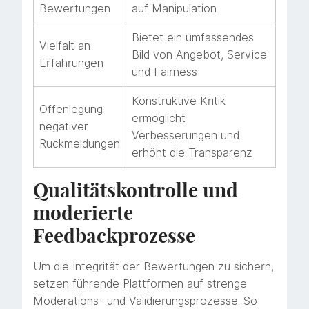
Bewertungen
auf Manipulation
Bietet ein umfassendes
Vielfalt an
Bild von Angebot, Service
Erfahrungen
und Fairness
Konstruktive Kritik
Offenlegung
ermöglicht
negativer
Verbesserungen und
Rückmeldungen
erhöht die Transparenz
Qualitätskontrolle und
moderierte
Feedbackprozesse
Um die Integrität der Bewertungen zu sichern,
setzen führende Plattformen auf strenge
Moderations- und Validierungsprozesse. So