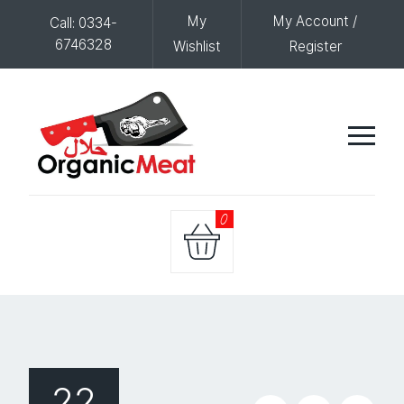
My
My Account /
Call: 0334-
6746328
Wishlist
Register
0
22