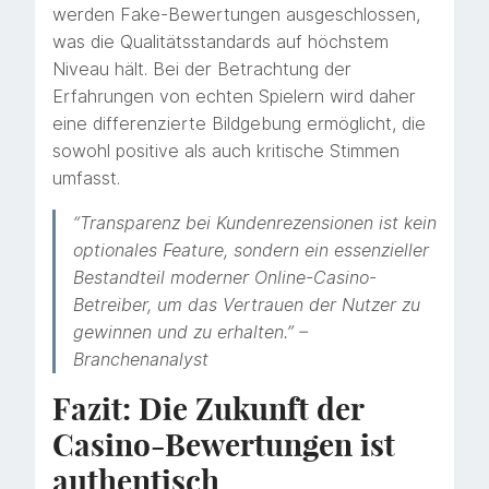
werden Fake-Bewertungen ausgeschlossen,
was die Qualitätsstandards auf höchstem
Niveau hält. Bei der Betrachtung der
Erfahrungen von echten Spielern wird daher
eine differenzierte Bildgebung ermöglicht, die
sowohl positive als auch kritische Stimmen
umfasst.
“Transparenz bei Kundenrezensionen ist kein
optionales Feature, sondern ein essenzieller
Bestandteil moderner Online-Casino-
Betreiber, um das Vertrauen der Nutzer zu
gewinnen und zu erhalten.” –
Branchenanalyst
Fazit: Die Zukunft der
Casino-Bewertungen ist
authentisch