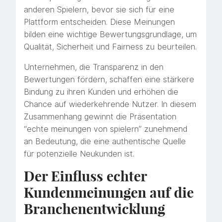
anderen Spielern, bevor sie sich für eine
Plattform entscheiden. Diese Meinungen
bilden eine wichtige Bewertungsgrundlage, um
Qualität, Sicherheit und Fairness zu beurteilen.
Unternehmen, die Transparenz in den
Bewertungen fördern, schaffen eine stärkere
Bindung zu ihren Kunden und erhöhen die
Chance auf wiederkehrende Nutzer. In diesem
Zusammenhang gewinnt die Präsentation
“echte meinungen von spielern” zunehmend
an Bedeutung, die eine authentische Quelle
für potenzielle Neukunden ist.
Der Einfluss echter
Kundenmeinungen auf die
Branchenentwicklung