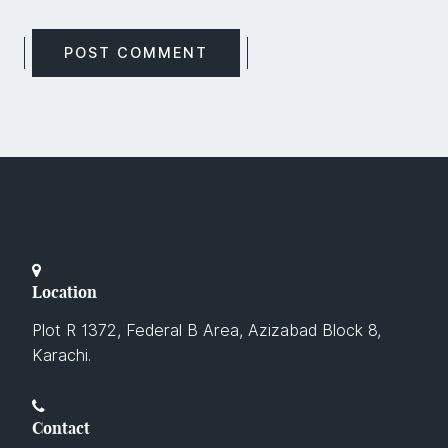
Location
Plot R 1372, Federal B Area, Azizabad Block 8,
Karachi.
Contact