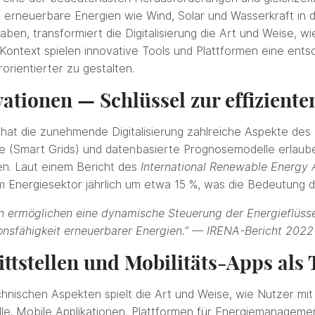
d erneuerbare Energien wie Wind, Solar und Wasserkraft in d
n, transformiert die Digitalisierung die Art und Weise, wie
Kontext spielen innovative Tools und Plattformen eine ent
orientierter zu gestalten.
vationen — Schlüssel zur effizient
hat die zunehmende Digitalisierung zahlreiche Aspekte des 
tze (Smart Grids) und datenbasierte Prognosemodelle erlau
n. Laut einem Bericht des
International Renewable Energy
r im Energiesektor jährlich um etwa 15 %, was die Bedeutung d
en ermöglichen eine dynamische Steuerung der Energieflüss
ionsfähigkeit erneuerbarer Energien.” — IRENA-Bericht 2022
ttstellen und Mobilitäts-Apps als 
ischen Aspekten spielt die Art und Weise, wie Nutzer mit 
le. Mobile Applikationen, Plattformen für Energiemanageme