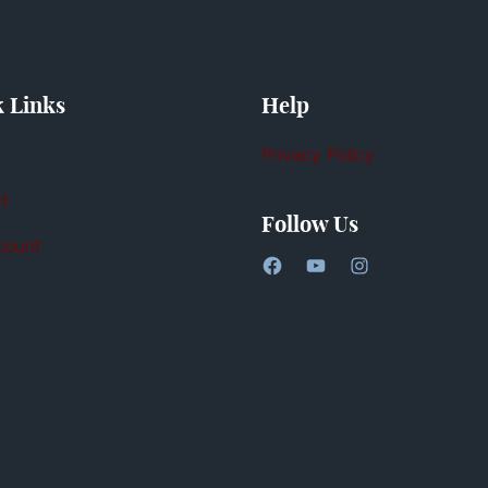
 Links
Help
Privacy Policy
t
Follow Us
count