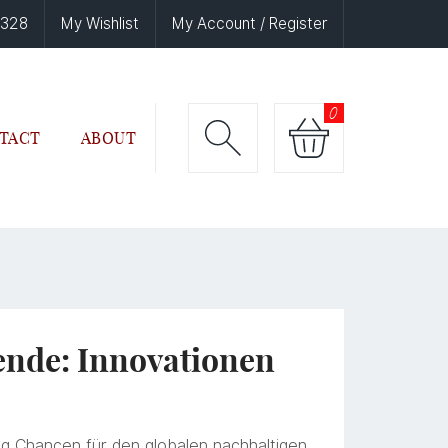
6328
My Wishlist
My Account / Register
0
TACT
ABOUT
ende: Innovationen
ig Chancen für den globalen nachhaltigen