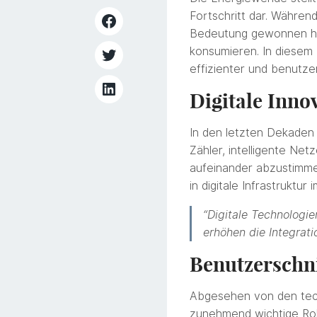
Fortschritt dar. Währen
Bedeutung gewonnen habe
konsumieren. In diesem 
effizienter und benutzer
Digitale Inno
In den letzten Dekaden 
Zähler, intelligente Ne
aufeinander abzustimme
in digitale Infrastruktu
“Digitale Technologi
erhöhen die Integrat
Benutzerschni
Abgesehen von den techn
zunehmend wichtige Rol