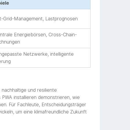
iele
t-Grid-Management, Lastprognosen
trale Energiebörsen, Cross-Chain-
chnungen
ngepasste Netzwerke, intelligente
erung
 nachhaltige und resiliente
s PWA installieren demonstrieren, wie
en. Für Fachleute, Entscheidungsträger
ickeln, um eine klimafreundliche Zukunft