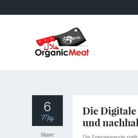
6
Die Digital
May
und nachhal
Share:
Die Energiewende stell