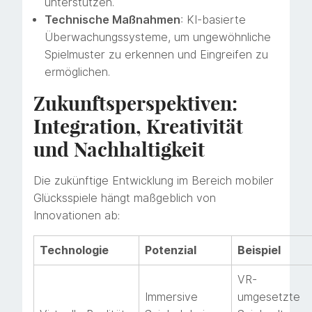
unterstützen.
Technische Maßnahmen
: KI-basierte
Überwachungssysteme, um ungewöhnliche
Spielmuster zu erkennen und Eingreifen zu
ermöglichen.
Zukunftsperspektiven:
Integration, Kreativität
und Nachhaltigkeit
Die zukünftige Entwicklung im Bereich mobiler
Glücksspiele hängt maßgeblich von
Innovationen ab:
Technologie
Potenzial
Beispiel
VR-
Immersive
umgesetzte