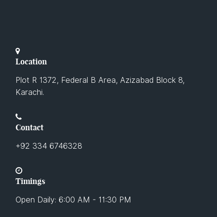
Location
Plot R 1372, Federal B Area, Azizabad Block 8,
Karachi.
Contact
+92 334 6746328
Timings
Open Daily: 6:00 AM - 11:30 PM