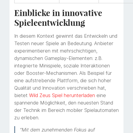
Einblicke in innovative
Spieleentwicklung
In diesem Kontext gewinnt das Entwickeln und
Testen neuer Spiele an Bedeutung. Anbieter
experimentieren mit mehrschichtigen,
dynamischen Gameplay-Elementen: z.B.
integrierte Minispiele, soziale Interaktionen
oder Booster-Mechanismen. Als Beispiel für
eine aufstrebende Plattform, die sich hoher
Qualität und Innovation verschrieben hat,
bietet
Wild Zeus Spiel herunterladen
eine
spannende Möglichkeit, den neuesten Stand
der Technik im Bereich mobiler Spielautomaten
zu erleben.
“Mit dem zunehmenden Fokus auf