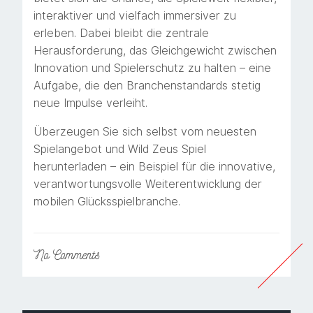
interaktiver und vielfach immersiver zu
erleben. Dabei bleibt die zentrale
Herausforderung, das Gleichgewicht zwischen
Innovation und Spielerschutz zu halten – eine
Aufgabe, die den Branchenstandards stetig
neue Impulse verleiht.
Überzeugen Sie sich selbst vom neuesten
Spielangebot und Wild Zeus Spiel
herunterladen – ein Beispiel für die innovative,
verantwortungsvolle Weiterentwicklung der
mobilen Glücksspielbranche.
No
Comments