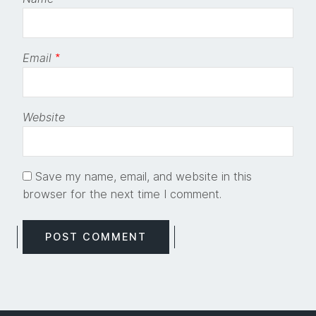
Email
*
Website
Save my name, email, and website in this
browser for the next time I comment.