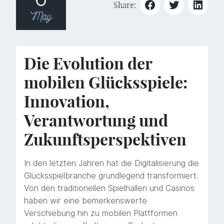
Share:
May
Die Evolution der
mobilen Glücksspiele:
Innovation,
Verantwortung und
Zukunftsperspektiven
In den letzten Jahren hat die Digitalisierung die
Glücksspielbranche grundlegend transformiert.
Von den traditionellen Spielhallen und Casinos
haben wir eine bemerkenswerte
Verschiebung hin zu mobilen Plattformen