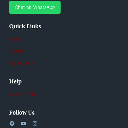
Chat on WhatsApp
Quick Links
About
Contact
My account
Help
Privacy Policy
Follow Us