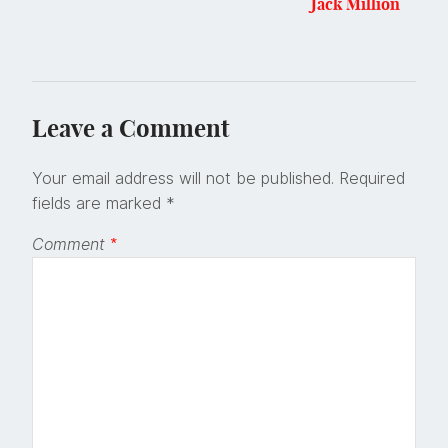
Jack Million
Leave a Comment
Your email address will not be published.
Required
fields are marked
*
Comment
*