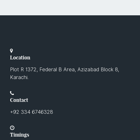
Location
Plot R 1372, Federal B Area, Azizabad Block 8,
Karachi.
Contact
+92 334 6746328
Timings