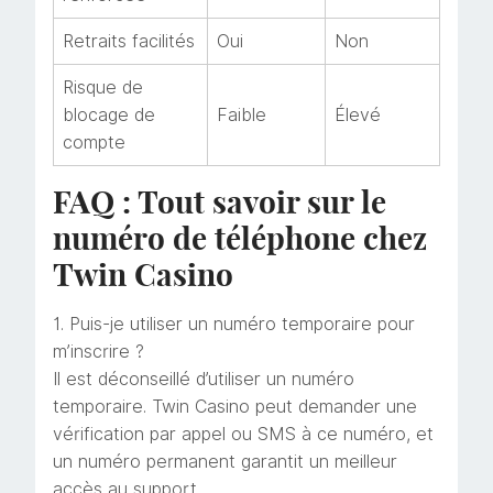
Retraits facilités
Oui
Non
Risque de
blocage de
Faible
Élevé
compte
FAQ : Tout savoir sur le
numéro de téléphone chez
Twin Casino
1. Puis-je utiliser un numéro temporaire pour
m’inscrire ?
Il est déconseillé d’utiliser un numéro
temporaire. Twin Casino peut demander une
vérification par appel ou SMS à ce numéro, et
un numéro permanent garantit un meilleur
accès au support.